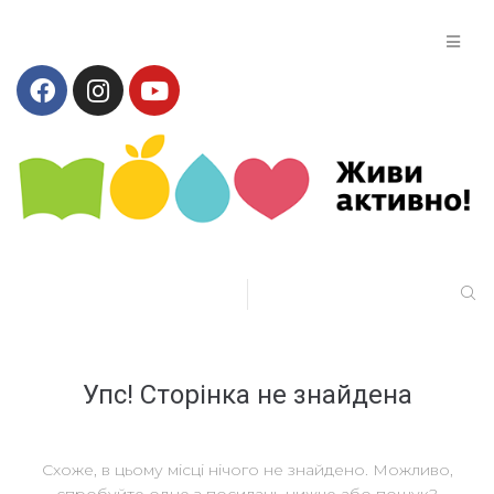
Упс! Сторінка не знайдена
Схоже, в цьому місці нічого не знайдено. Можливо,
спробуйте одне з посилань нижче або пошук?