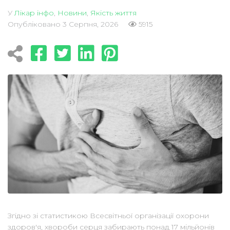
У
Лікар інфо
,
Новини
,
Якість життя
Опубліковано
3 Серпня, 2026
5915
Згідно зі статистикою Всесвітньої організації охорони
здоров'я, хвороби серця забирають понад 17 мільйонів