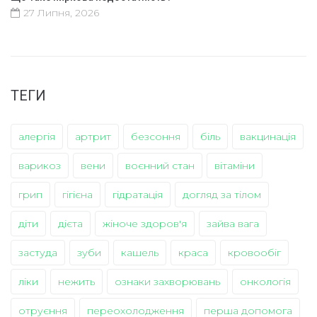
27 Липня, 2026
ТЕГИ
алергія
артрит
безсоння
біль
вакцинація
варикоз
вени
воєнний стан
вітаміни
грип
гігієна
гідратація
догляд за тілом
діти
дієта
жіноче здоров'я
зайва вага
застуда
зуби
кашель
краса
кровообіг
ліки
нежить
ознаки захворювань
онкологія
отруєння
переохолодження
перша допомога