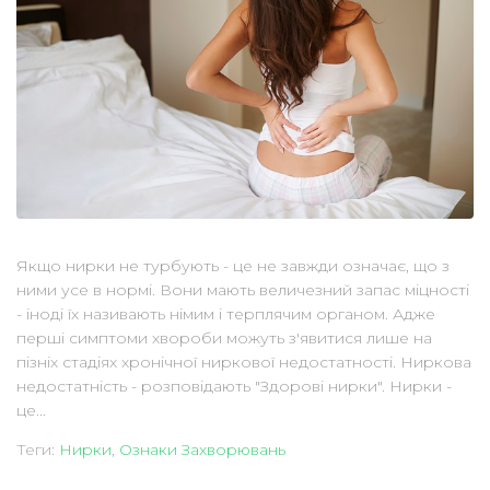
Якщо нирки не турбують - це не завжди означає, що з
ними усе в нормі. Вони мають величезний запас міцності
- іноді їх називають німим і терплячим органом. Адже
перші симптоми хвороби можуть з'явитися лише на
пізніх стадіях хронічної ниркової недостатності. Ниркова
недостатність - розповідають "Здорові нирки". Нирки -
це...
Теги:
Нирки
,
Ознаки Захворювань