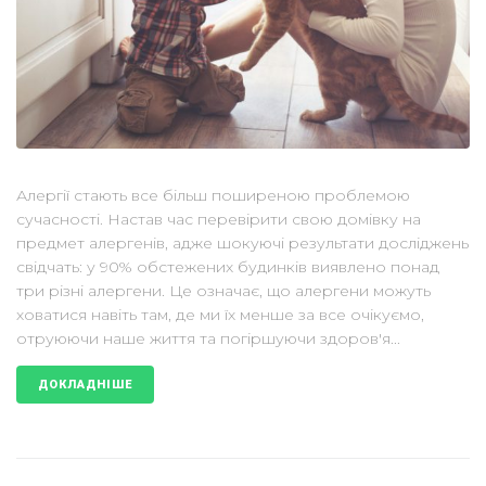
Алергії стають все більш поширеною проблемою
сучасності. Настав час перевірити свою домівку на
предмет алергенів, адже шокуючі результати досліджень
свідчать: у 90% обстежених будинків виявлено понад
три різні алергени. Це означає, що алергени можуть
ховатися навіть там, де ми їх менше за все очікуємо,
отруюючи наше життя та погіршуючи здоров'я...
ДОКЛАДНІШЕ