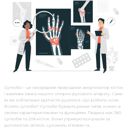
Суглоби – це своєрідний природний амортизатор кісток
і важлива ланка нашого опорно-рухового апарату. Саме
їм ми зобов’язані здатністю рухатися. Що робити, коли
болять суглоби? Суглоби бувають різних типів, кожен зі
своїми характеристиками та функціями. Людина має 360
суглобів та 206 кісток. Вони утримуються разом за
допомогою зв’язок, сухожиль, м’язами та...