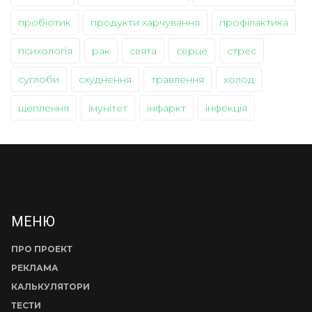
пробіотик
продукти харчування
профілактика
психологія
рак
свята
серце
стрес
суглоби
схуднення
травлення
холод
щеплення
імунітет
інфаркт
інфекція
МЕНЮ
ПРО ПРОЕКТ
РЕКЛАМА
КАЛЬКУЛЯТОРИ
ТЕСТИ