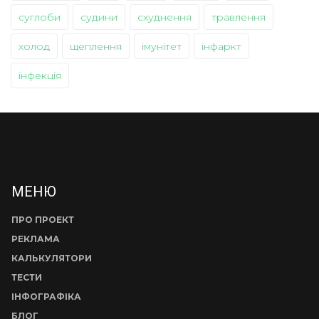
суглоби
судини
схуднення
травлення
холод
щеплення
імунітет
інфаркт
інфекція
МЕНЮ
ПРО ПРОЕКТ
РЕКЛАМА
КАЛЬКУЛЯТОРИ
ТЕСТИ
ІНФОГРАФІКА
БЛОГ