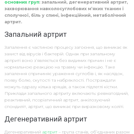
основних груп
: запальний, дегенеративний артрит,
захворювання навколосуглобових м’яких тканин і
сполучної, біль у спині, інфекційний, метаболічний
артрит.
Запальний артрит
Запалення є частиною процесу загоєння, що виникає як
захист від вірусів і бактерій. Однак при запальному
артриті воно з’являється без видимих причин і не є
нормальною реакцією на травму чи інфекцію. Таке
запалення спричиняє ураження суглобів і, як наслідок,
появу болю, скутості та набряклості. Постраждати
можуть одразу кілька хрящів, а також підлеглі кістки.
Приклади запального артриту включають: ревматоїдний,
реактивний, псоріатичний артрит, анкілозуючий
спондиліт, артрит, що виникає при виразковому коліті.
Дегенеративний артрит
Дегенеративний
артрит
– група станів, об’єднаних разом