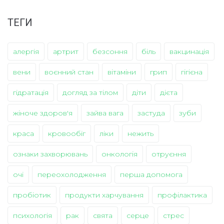
ТЕГИ
алергія
артрит
безсоння
біль
вакцинація
вени
воєнний стан
вітаміни
грип
гігієна
гідратація
догляд за тілом
діти
дієта
жіноче здоров'я
зайва вага
застуда
зуби
краса
кровообіг
ліки
нежить
ознаки захворювань
онкологія
отруєння
очі
переохолодження
перша допомога
пробіотик
продукти харчування
профілактика
психологія
рак
свята
серце
стрес