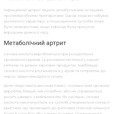
Інфекційний артрит лікують антибіотиками чи іншими
протимікробними препаратами. Однак іноді він набуває
хронічного характеру, а пошкодження суглобів може
бути незворотним, якщо інфекція була присутня
впродовж деякого часу.
Метаболічний артрит
Сечова кислота виробляється при розщепленні
організмом пуринів. Ці речовини містяться у наших
клітинах та деяких харчових продуктах. Найбільше
сечової кислоти розчиняється у крові та потрапляє до
нирок, звідки виходить із сечею.
Деякі люди мають високий її вміст, оскільки їхній організм
виробляє більше, ніж потрібно, або не справляється
досить швидко з вивільненням. Як наслідок, сечова
кислота накопичується, а в суглобі утворюються голчасті
кристали, що призводить до раптових сплесків сильного
болю в суглобах або нападу подагри. Остання може