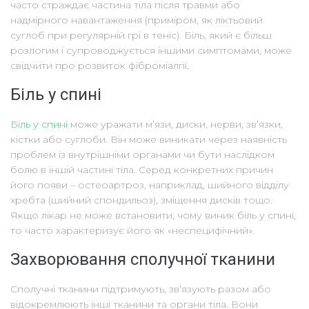
часто страждає частина тіла після травми або
надмірного навантаження (приміром, як ліктьовий
суглоб при регулярній грі в теніс). Біль, який є більш
розлогим і супроводжується іншими симптомами, може
свідчити про розвиток фіброміалгії.
Біль у спині
Біль у спині
може уражати м’язи, диски, нерви, зв’язки,
кістки або суглоби. Він може виникати через наявність
проблем із внутрішніми органами чи бути наслідком
болю в іншій частині тіла. Серед конкретних причин
його появи – остеоартроз, наприклад, шийного відділу
хребта (шийний спондильоз), зміщення дисків тощо.
Якщо лікар не може встановити, чому виник біль у спині,
то часто характеризує його як «неспецифічний».
Захворювання сполучної тканини
Сполучні тканини підтримують, зв’язують разом або
відокремлюють інші тканини та органи тіла. Вони