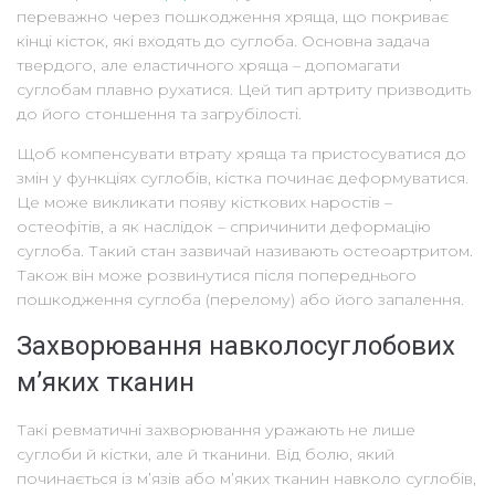
переважно через пошкодження хряща, що покриває
кінці кісток, які входять до суглоба. Основна задача
твердого, але еластичного хряща – допомагати
суглобам плавно рухатися. Цей тип артриту призводить
до його стоншення та загрубілості.
Щоб компенсувати втрату хряща та пристосуватися до
змін у функціях суглобів, кістка починає деформуватися.
Це може викликати появу кісткових наростів –
остеофітів, а як наслідок – спричинити деформацію
суглоба. Такий стан зазвичай називають остеоартритом.
Також він може розвинутися після попереднього
пошкодження суглоба (перелому) або його запалення.
Захворювання навколосуглобових
м’яких тканин
Такі ревматичні захворювання уражають не лише
суглоби й кістки, але й тканини. Від болю, який
починається із м’язів або м’яких тканин навколо суглобів,