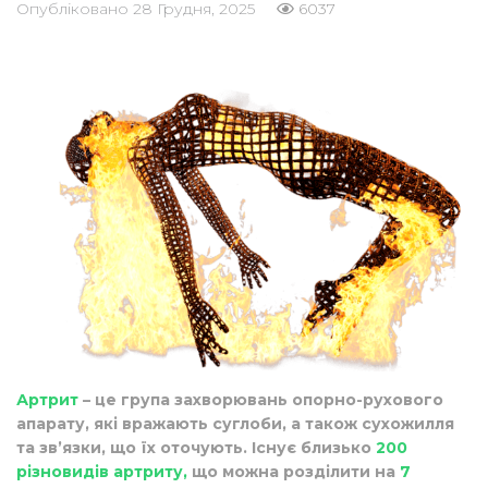
Опубліковано
28 Грудня, 2025
6037
Артрит
– це група захворювань опорно-рухового
апарату, які вражають суглоби, а також сухожилля
та зв’язки, що їх оточують. Існує близько
200
різновидів артриту,
що можна розділити на
7