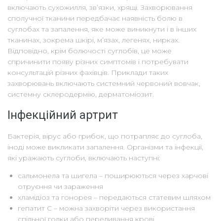
включають сухожилля, зв’язки, хрящі. Захворювання
сполучної тканини передбачає наявність болю в
суглобах та запалення, яке може виникнути і в інших
тканинах, зокрема шкірі, м’язах, легенях, нирках.
Відповідно, крім болючості суглобів, це може
спричинити появу різних симптомів і потребувати
консультацій різних фахівців. Приклади таких
захворювань включають системний червоний вовчак,
системну склеродермію, дерматоміозит.
Інфекційний артрит
Бактерія, вірус або грибок, що потрапляє до суглоба,
іноді може викликати запалення. Організми та інфекції,
які уражають суглоби, включають наступні:
сальмонела та шигела – поширюються через харчові
отруєння чи зараження
хламідіоз та гонорея – передаються статевим шляхом
гепатит С – можна захворіти через використання
спільної голки або переливання крові