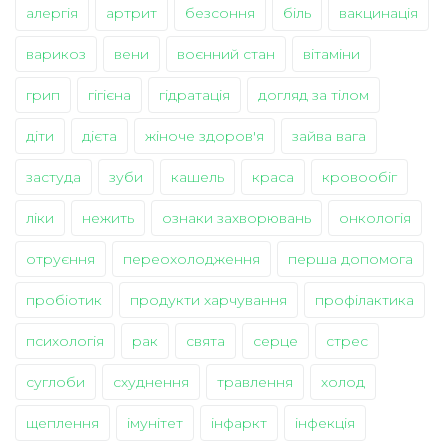
алергія
артрит
безсоння
біль
вакцинація
варикоз
вени
воєнний стан
вітаміни
грип
гігієна
гідратація
догляд за тілом
діти
дієта
жіноче здоров'я
зайва вага
застуда
зуби
кашель
краса
кровообіг
ліки
нежить
ознаки захворювань
онкологія
отруєння
переохолодження
перша допомога
пробіотик
продукти харчування
профілактика
психологія
рак
свята
серце
стрес
суглоби
схуднення
травлення
холод
щеплення
імунітет
інфаркт
інфекція