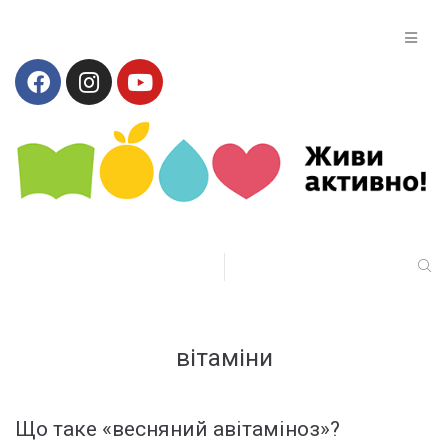
вітаміни
Що таке «весняний авітаміноз»?