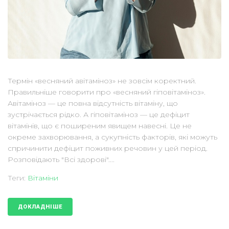
Термін «весняний авітаміноз» не зовсім коректний.
Правильніше говорити про «весняний гіповітаміноз».
Авітаміноз — це повна відсутність вітаміну, що
зустрічається рідко. А гіповітаміноз — це дефіцит
вітамінів, що є поширеним явищем навесні. Це не
окреме захворювання, а сукупність факторів, які можуть
спричинити дефіцит поживних речовин у цей період.
Розповідають "Всі здорові"....
Теги:
Вітаміни
ДОКЛАДНІШЕ