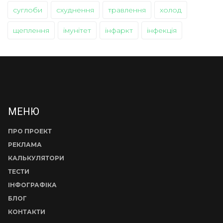
суглоби
схуднення
травлення
холод
щеплення
імунітет
інфаркт
інфекція
МЕНЮ
ПРО ПРОЕКТ
РЕКЛАМА
КАЛЬКУЛЯТОРИ
ТЕСТИ
ІНФОГРАФІКА
БЛОГ
КОНТАКТИ