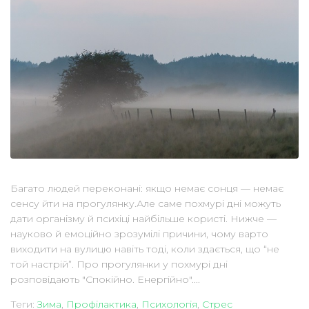
Багато людей переконані: якщо немає сонця — немає
сенсу йти на прогулянку.Але саме похмурі дні можуть
дати організму й психіці найбільше користі. Нижче —
науково й емоційно зрозумілі причини, чому варто
виходити на вулицю навіть тоді, коли здається, що “не
той настрій”. Про прогулянки у похмурі дні
розповідають "Спокійно. Енергійно"....
Теги:
Зима
,
Профілактика
,
Психологія
,
Стрес