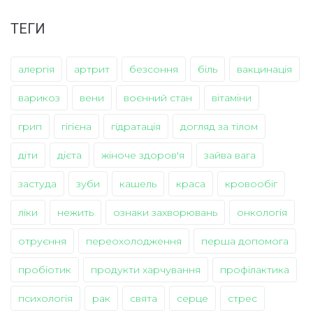
ТЕГИ
алергія
артрит
безсоння
біль
вакцинація
варикоз
вени
воєнний стан
вітаміни
грип
гігієна
гідратація
догляд за тілом
діти
дієта
жіноче здоров'я
зайва вага
застуда
зуби
кашель
краса
кровообіг
ліки
нежить
ознаки захворювань
онкологія
отруєння
переохолодження
перша допомога
пробіотик
продукти харчування
профілактика
психологія
рак
свята
серце
стрес