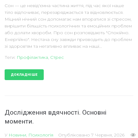
Сон — це невід'ємна частина життя, під час якої наше
тіло відпочиває, перезаряджається та відновлюється.
Міцний нічний сон допомагає нам впоратися зі стресом,
вирішити більшість психологічних та емоційних проблем
або долати хвороби. Про сон розповідають "Спокійно.
Енергійно". Нестача сну завжди призводить до проблем
зі здоров'ям та негативно впливає на наші...
Теги:
Профілактика
,
Стрес
ДОКЛАДНІШЕ
Дослідження вдячності. Основні
моменти.
У
Новини
,
Психологія
Опубліковано
7 Червня, 2026