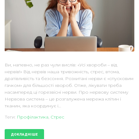
Ви, напевно, не раз чули вислів: «Усі хвороби – від
нервів!» Від нервів наша тривожність, стрес, втома,
дратівливість та безсоння. Розхитані нерви є «спусковим
гачком» для більшості хвороб. Отже, лікувати треба
насамперед ці горезвісні нерви. Про нервову систему
Нервова система – це розгалужена мережа клітин і
тканин, яка координує і...
Теги:
Профілактика
,
Стрес
ДОКЛАДНІШЕ