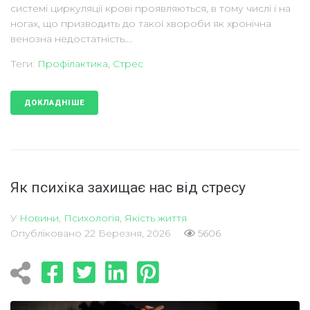
системі циркуляції крові проявляються, в тому числі і на
ногах, що призводить до такої хвороби як хронічна
венозна недостатність....
Теги:
Профілактика
,
Стрес
ДОКЛАДНІШЕ
Як психіка захищає нас від стресу
У
Новини
,
Психологія
,
Якість життя
Опубліковано
22 Березня, 2026
5606