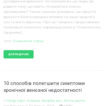
дослідження вдячності. Чи помічали ви, що люди, які
радіють тому, що мають, почуваються значно
щасливішими? Також, науково доведено, що відчуття
вдячності безпосередньо впливає на наше здоров’я,
сон та якість відносин. Про це говорять і представники
позитивної психології. Інформація взята в "Психологічна
підтримка"...
Теги:
Психологія
,
Стрес
ДОКЛАДНІШЕ
10 способів полегшити симптоми
хронічної венозної недостатності
У
Лікар інфо
,
Новини
,
Хворби вен
,
Якість життя
Опубліковано
30 Квітня, 2026
9889