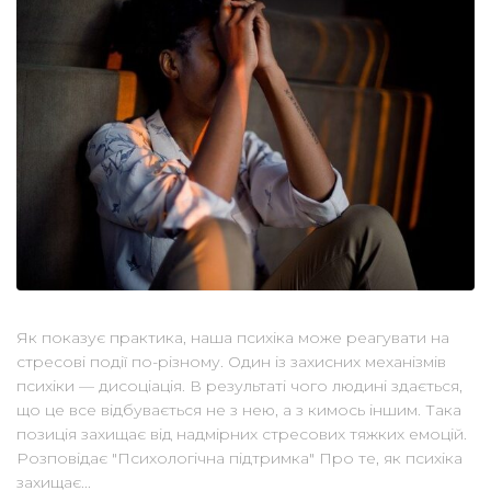
Як показує практика, наша психіка може реагувати на
стресові події по-різному. Один із захисних механізмів
психіки — дисоціація. В результаті чого людині здається,
що це все відбувається не з нею, а з кимось іншим. Така
позиція захищає від надмірних стресових тяжких емоцій.
Розповідає "Психологічна підтримка" Про те, як психіка
захищає...