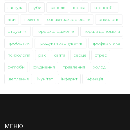
застуда
зуби
кашель
краса
кровообіг
ліки
нежить
ознаки захворювань
онкологія
отруєння
переохолодження
перша допомога
пробіотик
продукти харчування
профілактика
психологія
рак
свята
серце
стрес
суглоби
схуднення
травлення
холод
щеплення
імунітет
інфаркт
інфекція
МЕНЮ