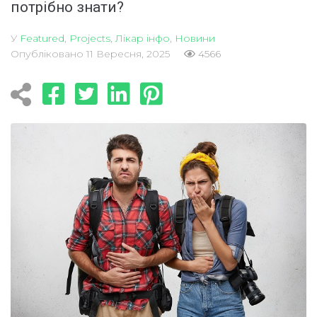
потрібно знати?
У
Featured
,
Projects
,
Лікар інфо
,
Новини
Опубліковано
11 Вересня, 2025
4566