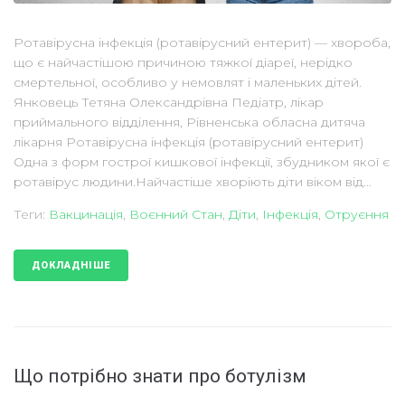
Ротавірусна інфекція (ротавірусний ентерит) — хвороба,
що є найчастішою причиною тяжкої діареї, нерідко
смертельної, особливо у немовлят і маленьких дітей.
Янковець Тетяна Олександрівна Педіатр, лікар
приймального відділення, Рівненська обласна дитяча
лікарня Ротавірусна інфекція (ротавірусний ентерит)
Одна з форм гострої кишкової інфекції, збудником якої є
ротавірус людини.Найчастіше хворіють діти віком від...
Теги:
Вакцинація
,
Воєнний Стан
,
Діти
,
Інфекція
,
Отруєння
ДОКЛАДНІШЕ
Що потрібно знати про ботулізм