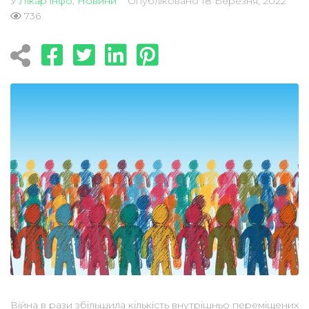
У
Лікар інфо
,
Новини
Опубліковано
18 Березня, 2022
736
Війна в рази збільшила кількість внутрішньо переміщених