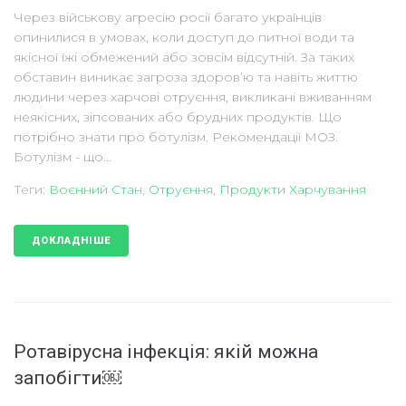
Через військову агресію росії багато українців
опинилися в умовах, коли доступ до питної води та
якісної їжі обмежений або зовсім відсутній. За таких
обставин виникає загроза здоров’ю та навіть життю
людини через харчові отруєння, викликані вживанням
неякісних, зіпсованих або брудних продуктів. Що
потрібно знати про ботулізм. Рекомендації МОЗ.
Ботулізм - що...
Теги:
Воєнний Стан
,
Отруєння
,
Продукти Харчування
ДОКЛАДНІШЕ
Ротавірусна інфекція: якій можна
запобігти￼