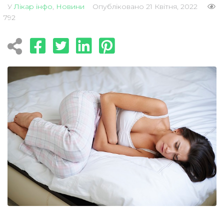
У
Лікар інфо
,
Новини
Опубліковано
21 Квітня, 2022
792