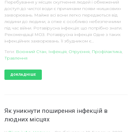
Перебування у місцях скупчення людей і обмежений
доступ до чистої води є причинами появи «кишкових»
захворювань. Майже всі вони легко передаються від
людини до людини, а отже є особливо небезпечними
під час війни. Ротавірусна інфекція: що потрібно знати.
Рекомендації МОЗ. Ротавірусна інфекція Одне з таких
інфекційних захворювань. Її збудником є...
Теги:
Воєнний Стан
,
Інфекція
,
Отруєння
,
Профілактика
,
Травлення
ДОКЛАДНІШЕ
Як уникнути поширення інфекцій в
людних місцях