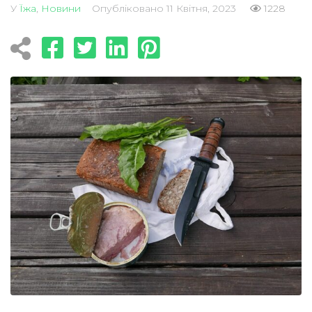
У
Їжа
,
Новини
Опубліковано
11 Квітня, 2023
1228