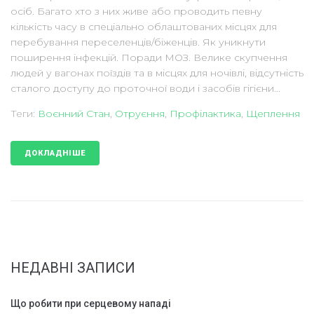
осіб. Багато хто з них живе або проводить певну
кількість часу в спеціально облаштованих місцях для
перебування переселенців/біженців. Як уникнути
поширення інфекцій. Поради МОЗ. Велике скупчення
людей у вагонах поїздів та в місцях для ночівлі, відсутність
сталого доступу до проточної води і засобів гігієни...
Теги:
Воєнний Стан
,
Отруєння
,
Профілактика
,
Щеплення
ДОКЛАДНІШЕ
НЕДАВНІ ЗАПИСИ
Що робити при серцевому нападі