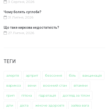
3 Серпня, 2026
Чому болять суглоби?
31 Липня, 2026
Що таке ниркова недостатність?
27 Липня, 2026
ТЕГИ
алергія
артрит
безсоння
біль
вакцинація
варикоз
вени
воєнний стан
вітаміни
грип
гігієна
гідратація
догляд за тілом
діти
дієта
жіноче здоров'я
зайва вага