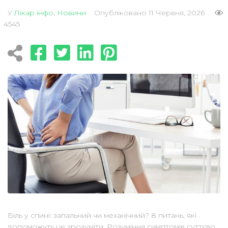
У
Лікар інфо
,
Новини
Опубліковано
11 Червня, 2026
4545
Біль у спині: запальний чи механічний? 8 питань, які
допоможуть це зрозуміти. Розуміння симптомів суттєво