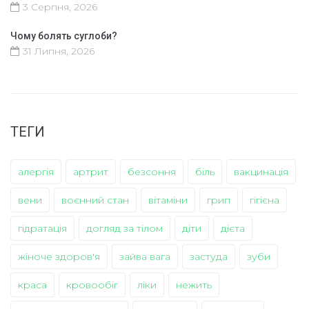
3 Серпня, 2026
Чому болять суглоби?
31 Липня, 2026
ТЕГИ
алергія
артрит
безсоння
біль
вакцинація
вени
воєнний стан
вітаміни
грип
гігієна
гідратація
догляд за тілом
діти
дієта
жіноче здоров'я
зайва вага
застуда
зуби
краса
кровообіг
ліки
нежить