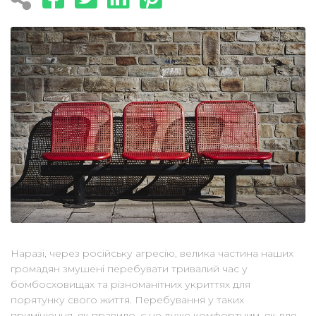
Наразі, через російську агресію, велика частина наших
громадян змушені перебувати тривалий час у
бомбосховищах та різноманітних укриттях для
порятунку свого життя. Перебування у таких
приміщення, як правило, є не дуже комфортним, як для