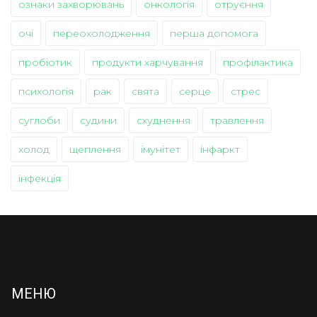
ознаки захворювань
онкологія
отруєння
очі
переохолодження
перша допомога
пробіотик
продукти харчування
профілактика
психологія
рак
свята
серце
стрес
суглоби
судини
схуднення
травлення
холод
щеплення
імунітет
інфаркт
інфекція
МЕНЮ