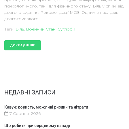
психологічного, так і для фізичного стану. Біль у спині від
довгого сидіння. Рекомендації МОЗ. Одним з наслідків
довготривалого...
Теги:
Біль
,
Воєнний Стан
,
Суглоби
ДОКЛАДНІШЕ
НЕДАВНІ ЗАПИСИ
Кавун: користь, можливі ризики та нітрати
7 Серпня, 2026
Що робити при серцевому нападі