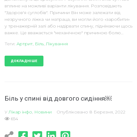
вплине на можливі варіанти лікування. Розповідають
"Здоров'я суглобів". Причини Він може залежати від
незручного ліжка чи матраца, ви могли його «заробити»
у тренажерній залі або надірвати спину, піднімаючи щось
важке. Це вважається "механічною" причиною болю...
Теги:
Артрит
,
Біль
,
Лікування
ДОКЛАДНІШЕ
Біль у спині від довгого сидіння￼
У
Лікар інфо
,
Новини
Опубліковано
8 Березня, 2022
654