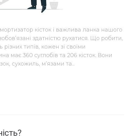
мортизатор кісток і важлива ланка нашого
зобов’язані здатністю рухатися. Що робити,
різних типів, кожен зі своїми
а має 360 суглобів та 206 кісток. Вони
к, сухожиль, м’язами та...
ість?