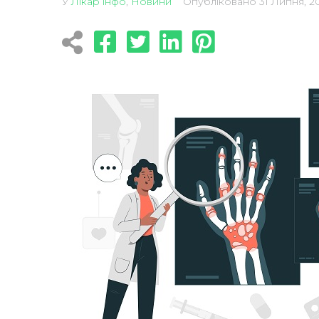
У
Лікар інфо
,
Новини
Опубліковано
31 Липня, 2