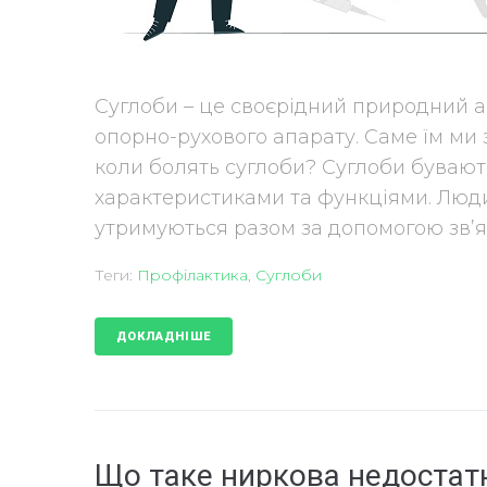
Суглоби – це своєрідний природний а
опорно-рухового апарату. Саме їм ми 
коли болять суглоби? Суглоби бувають 
характеристиками та функціями. Людин
утримуються разом за допомогою зв’язо
Теги:
Профілактика
,
Суглоби
ДОКЛАДНІШЕ
Що таке ниркова недостатн