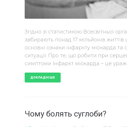
Згідно зі статистикою Всесвітньої орг
забирають понад 17 мільйонів життів 
основні ознаки інфаркту міокарда та 
ситуації. Про те, що робити при серц
симптоми Інфаркт міокарда – це ураже
ДОКЛАДНІШЕ
Чому болять суглоби?