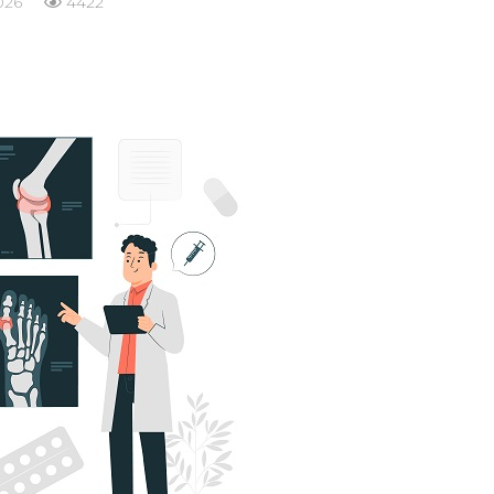
026
4422