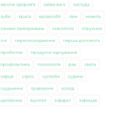
жіноче здоров'я
зайва вага
застуда
зуби
краса
кровообіг
ліки
нежить
ознаки захворювань
онкологія
отруєння
очі
переохолодження
перша допомога
пробіотик
продукти харчування
профілактика
психологія
рак
свята
серце
стрес
суглоби
судини
схуднення
травлення
холод
щеплення
імунітет
інфаркт
інфекція