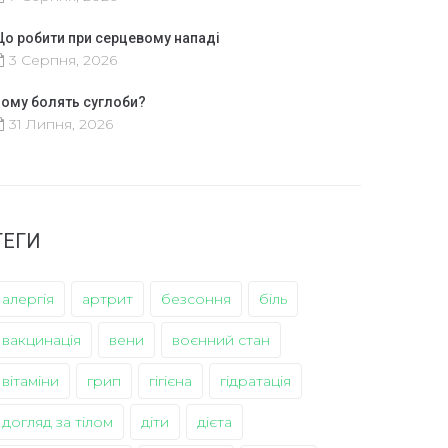
о робити при серцевому нападі
3 Серпня, 2026
ому болять суглоби?
31 Липня, 2026
ТЕГИ
алергія
артрит
безсоння
біль
вакцинація
вени
воєнний стан
вітаміни
грип
гігієна
гідратація
догляд за тілом
діти
дієта