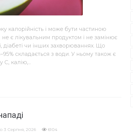
оку калорійність і може бути частиною
 не є лікувальним продуктом і не замінює
і, діабеті чи інших захворюваннях. Що
–95% складається з води. У ньому також є
C, калію,...
нападі
но
3 Серпня, 2026
6104