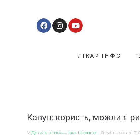
ЛІКАР ІНФО
Кавун: користь, можливі ри
У
Детально про...
,
Їжа
,
Новини
Опубліковано
7 