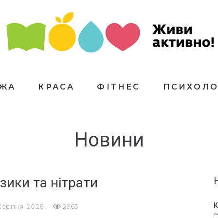
ЇЖА
КРАСА
ФІТНЕС
ПСИХОЛО
Новини
зики та нітрати
К
Серпня, 2026
2963