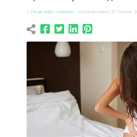
У
Лікар інфо
,
Новини
Опубліковано
27 Липня, 