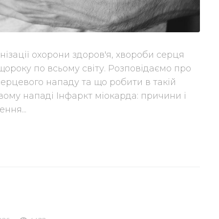
анізації охорони здоров'я, хвороби серця
щороку по всьому світу. Розповідаємо про
серцевого нападу та що робити в такій
евому нападі Інфаркт міокарда: причини і
ння...