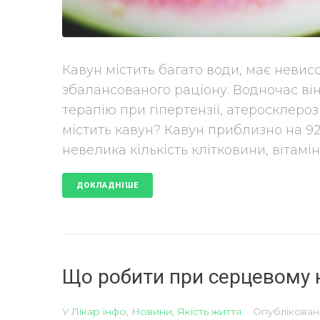
Кавун містить багато води, має невис
збалансованого раціону. Водночас він
терапію при гіпертензії, атеросклероз
містить кавун? Кавун приблизно на 92
невелика кількість клітковини, вітаміну 
ДОКЛАДНІШЕ
Що робити при серцевому 
У
Лікар інфо
,
Новини
,
Якість життя
Опублікова