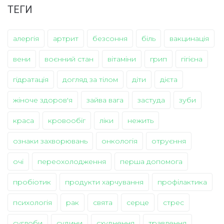
ТЕГИ
алергія
артрит
безсоння
біль
вакцинація
вени
воєнний стан
вітаміни
грип
гігієна
гідратація
догляд за тілом
діти
дієта
жіноче здоров'я
зайва вага
застуда
зуби
краса
кровообіг
ліки
нежить
ознаки захворювань
онкологія
отруєння
очі
переохолодження
перша допомога
пробіотик
продукти харчування
профілактика
психологія
рак
свята
серце
стрес
суглоби
судини
схуднення
травлення