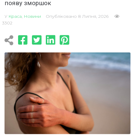
появу зморшок
У
Краса
,
Новини
Опубліковано
8 Липня, 2026
3302