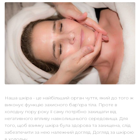
Наша шкіра - це найбільший орган чуття, який до того ж
виконує функцію захисного бар'єра тіла. Проте в
холодну пору року її саму потрібно захищати від
негативного впливу навколишнього середовища. Для
того, щоб взимку шкіра була здорова та захищена, слід
забезпечити за нею належний догляд. Догляд за шкірою
в холодну...