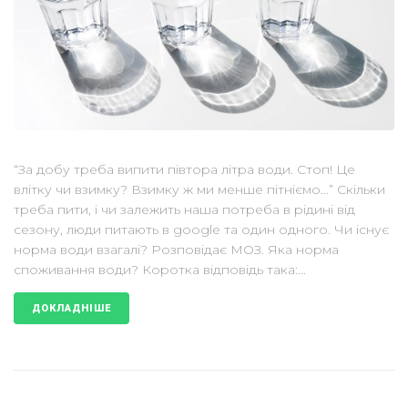
“За добу треба випити півтора літра води. Стоп! Це
влітку чи взимку? Взимку ж ми менше пітніємо…” Скільки
треба пити, і чи залежить наша потреба в рідині від
сезону, люди питають в google та один одного. Чи існує
норма води взагалі? Розповідає МОЗ. Яка норма
споживання води? Коротка відповідь така:...
ДОКЛАДНІШЕ