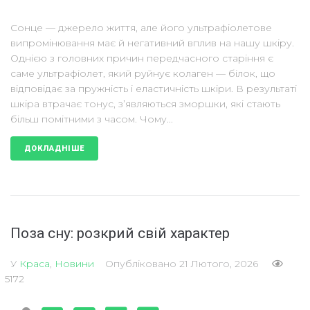
Сонце — джерело життя, але його ультрафіолетове
випромінювання має й негативний вплив на нашу шкіру.
Однією з головних причин передчасного старіння є
саме ультрафіолет, який руйнує колаген — білок, що
відповідає за пружність і еластичність шкіри. В результаті
шкіра втрачає тонус, з’являються зморшки, які стають
більш помітними з часом. Чому...
ДОКЛАДНІШЕ
Поза сну: розкрий свій характер
У
Краса
,
Новини
Опубліковано
21 Лютого, 2026
5172