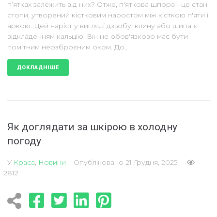
п’ятках залежить від них? Отже, п'яткова шпора - це стан
стопи, утворений кістковим наростом між кісткою п'яти і
аркою. Цей наріст у вигляді дзьобу, клину або шипа є
відкладенням кальцію. Він не обов'язково має бути
помітним неозброєним оком. До...
ДОКЛАДНІШЕ
Як доглядати за шкірою в холодну
погоду
У
Краса
,
Новини
Опубліковано
21 Грудня, 2025
2812