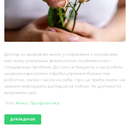
Догляд за здоров'ям жінок, у порівнянні з чоловіками,
має низку унікальних фізіологічних особливостей і
специфічних проблем. До того ж більшість з нас робить
щоденні карколомні спроби утримати баланс між
роботою, сім’єю і часом на себе. Про це треба знати і не
звикати жертвувати доглядом за собою. Як допомогти
витримати цей...
Теги:
Жінка
,
Профілактика
ДОКЛАДНІШЕ