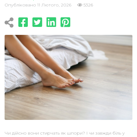
Опубліковано
11 Лютого, 2026
5326
Чи дійсно вони стирчать як шпори? І чи завжди біль у