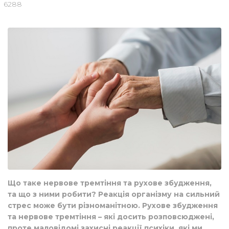
6288
Що таке нервове тремтіння та рухове збудження,
та що з ними робити? Реакція організму на сильний
стрес може бути різноманітною. Рухове збудження
та нервове тремтіння – які досить розповсюджені,
проте маловідомі захисні реакції психіки, які ми