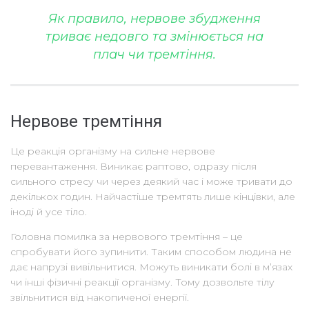
Як правило, нервове збудження
триває недовго та змінюється на
плач чи тремтіння.
Нервове тремтіння
Це реакція організму на сильне нервове
перевантаження. Виникає раптово, одразу після
сильного стресу чи через деякий час і може тривати до
декількох годин. Найчастіше тремтять лише кінцівки, але
іноді й усе тіло.
Головна помилка за нервового тремтіння – це
спробувати його зупинити. Таким способом людина не
дає напрузі вивільнитися. Можуть виникати болі в м’язах
чи інші фізичні реакції організму. Тому дозвольте тілу
звільнитися від накопиченої енергії.