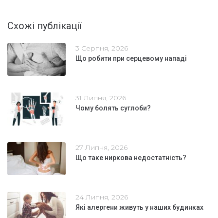
Схожі публікації
3 Серпня, 2026
Що робити при серцевому нападі
31 Липня, 2026
Чому болять суглоби?
27 Липня, 2026
Що таке ниркова недостатність?
24 Липня, 2026
Які алергени живуть у наших будинках