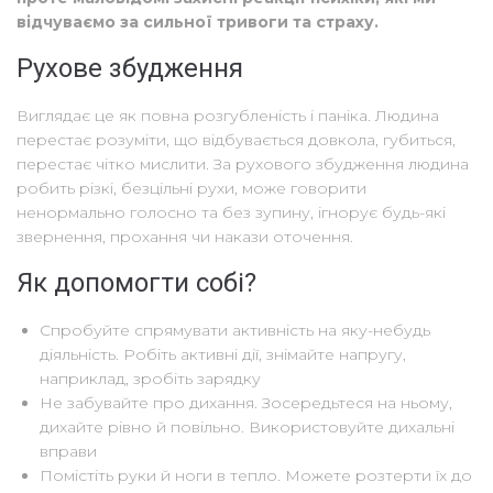
відчуваємо за сильної тривоги та страху.
Рухове збудження
Виглядає це як повна розгубленість і паніка. Людина
перестає розуміти, що відбувається довкола, губиться,
перестає чітко мислити. За рухового збудження людина
робить різкі, безцільні рухи, може говорити
ненормально голосно та без зупину, ігнорує будь-які
звернення, прохання чи накази оточення.
Як допомогти собі?
Спробуйте спрямувати активність на яку-небудь
діяльність. Робіть активні дії, знімайте напругу,
наприклад, зробіть зарядку
Не забувайте про дихання. Зосередьтеся на ньому,
дихайте рівно й повільно. Використовуйте дихальні
вправи
Помістіть руки й ноги в тепло. Можете розтерти їх до