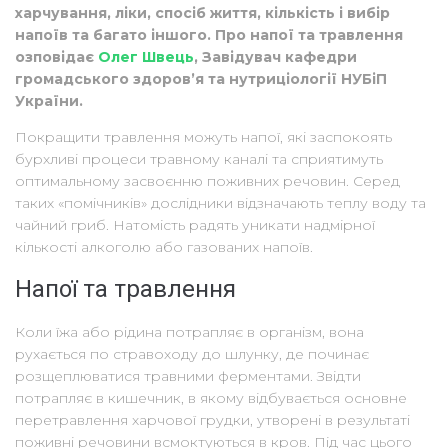
харчування, ліки, спосіб життя, кількість і вибір
напоїв та багато іншого. Про напої та травлення
озповідає
Олег Швець
, Завідувач кафедри
громадського здоров’я та нутриціології НУБіП
України.
Покращити травлення можуть напої, які заспокоять
бурхливі процеси травному каналі та сприятимуть
оптимальному засвоєнню поживних речовин. Серед
таких «помічників» дослідники відзначають теплу воду та
чайний гриб. Натомість радять уникати надмірної
кількості алкоголю або газованих напоїв.
Напої та травлення
Коли їжа або рідина потрапляє в організм, вона
рухається по стравоходу до шлунку, де починає
розщеплюватися травними ферментами. Звідти
потрапляє в кишечник, в якому відбувається основне
перетравлення харчової грудки, утворені в результаті
поживні речовини всмоктуються в кров. Під час цього