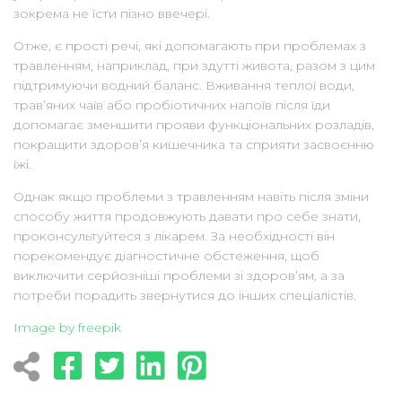
зокрема не їсти пізно ввечері.
Отже, є прості речі, які допомагають при проблемах з
травленням, наприклад, при здутті живота, разом з цим
підтримуючи водний баланс. Вживання теплої води,
трав’яних чаїв або пробіотичних напоїв після їди
допомагає зменшити прояви функціональних розладів,
покращити здоров’я кишечника та сприяти засвоєнню
їжі.
Однак якщо проблеми з травленням навіть після зміни
способу життя продовжують давати про себе знати,
проконсультуйтеся з лікарем. За необхідності він
порекомендує діагностичне обстеження, щоб
виключити серйозніші проблеми зі здоров’ям, а за
потреби порадить звернутися до інших спеціалістів.
Image by freepik