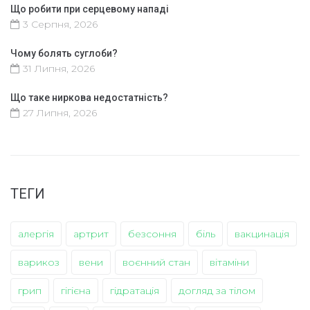
Що робити при серцевому нападі
3 Серпня, 2026
Чому болять суглоби?
31 Липня, 2026
Що таке ниркова недостатність?
27 Липня, 2026
ТЕГИ
алергія
артрит
безсоння
біль
вакцинація
варикоз
вени
воєнний стан
вітаміни
грип
гігієна
гідратація
догляд за тілом