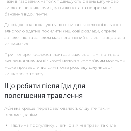
Гази в газованих напоях підвищують рівень шлункової
кислоти, викликаючи здуття живота та неприємне
бажання відригнути.
Дослідження показують, що вживання великої кількості
алкоголю здатне посилити кишкові розлади, сприяє
запаленню та загалом має негативний вплив на здоров’я
кишечника.
При непереносимості лактози важливо пам’ятати, що
вживання значної кількості напоїв з коров’ячим молоком
може призвести до симптомів розладу шлунково-
кишкового тракту.
Що робити після їди для
полегшення травлення
Аби їжа краще перетравлювалася, слідуйте таким
рекомендаціям:
Підіть на прогулянку. Легкі фізичні вправи та сила