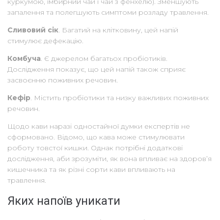
куркумою, імбирний чай і чай з фенхелю). Зменшують
запалення та полегшують симптоми розладу травлення.
Сливовий сік
. Багатий на клітковину, цей напій
стимулює дефекацію.
Комбуча
. Є джерелом багатьох пробіотиків.
Дослідження показує, що цей напій також сприяє
засвоєнню поживних речовин.
Кефір
. Містить пробіотики та низку важливих поживних
речовин.
Щодо кави наразі одностайної думки експертів не
сформовано. Відомо, що кава може стимулювати
роботу товстої кишки. Однак потрібні додаткові
дослідження, аби зрозуміти, як вона впливає на здоров’я
кишечника та як різні сорти кави впливають на
травлення.
Яких напоїв уникати