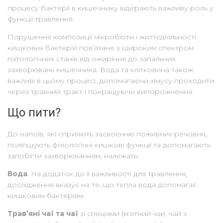
процесу бактерії в кишечнику відіграють важливу роль у
функції травлення.
Порушення композиції мікробіоти і життєдіяльності
кишкових бактерій пов’язане з широким спектром
патологічних станів від ожиріння до запальних
захворювань кишечника. Вода та клітковина також
важливі в цьому процесі, допомагаючи хімусу проходити
через травний тракт і покращуючи випорожнення.
Що пити?
До напоїв, які сприяють засвоєнню поживних речовин,
поліпшують фізіологічні кишкові функції та допомагають
запобігти захворюванням, належать:
Вода
. На додаток до її важливості для травлення,
дослідження вказує на те, що тепла вода допомагає
кишковим бактеріям.
Трав’яні чаї та чаї
зі спеціями (м’ятний чай, чай з