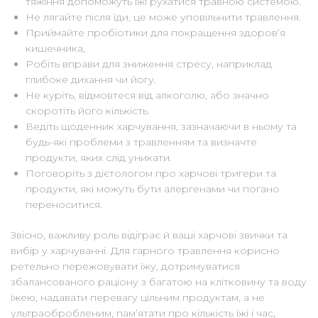
тяжіння допоможуть їжі рухатися травною системою.
Не лягайте після їди, це може уповільнити травлення.
Приймайте пробіотики для покращення здоров’я
кишечника,
Робіть вправи для зниження стресу, наприклад
глибоке дихання чи йогу.
Не куріть, відмовтеся від алкоголю, або значно
скоротіть його кількість.
Ведіть щоденник харчування, зазначаючи в ньому та
будь-які проблеми з травленням та визначте
продукти, яких слід уникати.
Поговоріть з дієтологом про харчові тригери та
продукти, які можуть бути алергенами чи погано
переноситися.
Звісно, важливу роль відіграє й ваші харчові звички та
вибір у харчуванні. Для гарного травлення корисно
ретельно пережовувати їжу, дотримуватися
збалансованого раціону з багатою на клітковину та воду
їжею, надавати перевагу цільним продуктам, а не
ультраобробленим, пам’ятати про кількість їжі і час,