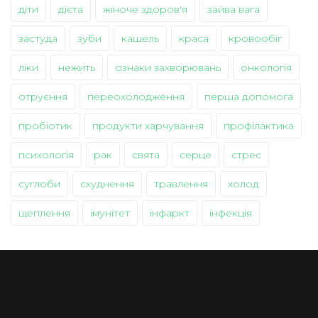
діти
дієта
жіноче здоров'я
зайва вага
застуда
зуби
кашель
краса
кровообіг
ліки
нежить
ознаки захворювань
онкологія
отруєння
переохолодження
перша допомога
пробіотик
продукти харчування
профілактика
психологія
рак
свята
серце
стрес
суглоби
схуднення
травлення
холод
щеплення
імунітет
інфаркт
інфекція