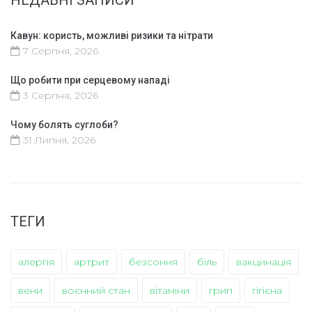
НЕДАВНІ ЗАПИСИ
Кавун: користь, можливі ризики та нітрати
7 Серпня, 2026
Що робити при серцевому нападі
3 Серпня, 2026
Чому болять суглоби?
31 Липня, 2026
ТЕГИ
алергія
артрит
безсоння
біль
вакцинація
вени
воєнний стан
вітаміни
грип
гігієна