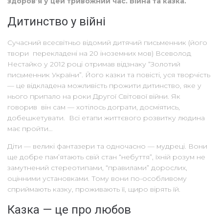
здоров’я у цей тривожний час. Війна та казка.
Дитинство у війні
Сучасний всесвітньо відомий дитячий письменник (його
твори перекладені на 20 іноземних мов) Всеволод
Нестайко у 2012 році отримав відзнаку “Золотий
письменник України”. Його казки та повісті, уся творчість
— це відкладена можливість прожити дитинство, яке у
нього припало на роки Другої Світової війни. Як
говорив він сам — хотілось дограти, досміятись,
добешкетувати. Всі етапи життєвого розвитку людина
має пройти…
Діти — великі фантазери та одночасно — мудреці. Вони
ще добре пам’ятають свій стан “небуття”, їхній розум не
замутнений стереотипами, “правилами” дорослих,
оцінними установками. Тому вони по-особливому
сприймають казку, проживають її, щиро вірять їй.
Казка — це про любов