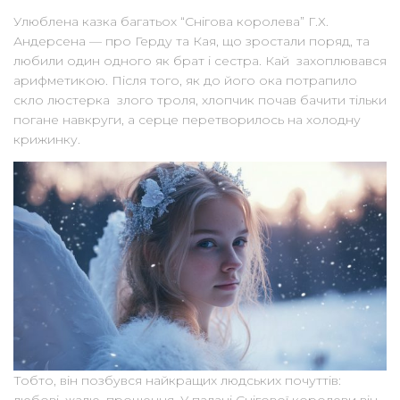
Улюблена казка багатьох “Снігова королева” Г.Х.
Андерсена — про Герду та Кая, що зростали поряд, та
любили один одного як брат і сестра. Кай захоплювався
арифметикою. Після того, як до його ока потрапило
скло люстерка злого троля, хлопчик почав бачити тільки
погане навкруги, а серце перетворилось на холодну
крижинку.
Тобто, він позбувся найкращих людських почуттів: