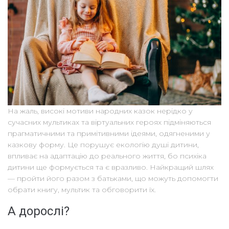
На жаль, високі мотиви народних казок нерідко у
сучасних мультиках та віртуальних героях підміняються
прагматичними та примітивними ідеями, одягненими у
казкову форму. Це порушує екологію душі дитини,
впливає на адаптацію до реального життя, бо психіка
дитини ще формується та є вразливо. Найкращий шлях
— пройти його разом з батьками, що можуть допомогти
обрати книгу, мультик та обговорити їх.
А дорослі?