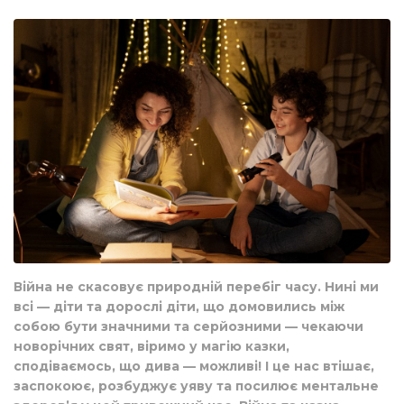
Війна не скасовує природній перебіг часу. Нині ми
всі — діти та дорослі діти, що домовились між
собою бути значними та серйозними — чекаючи
новорічних свят, віримо у магію казки,
сподіваємось, що дива
—
можливі! І це нас втішає,
заспокоює, розбуджує уяву та посилює ментальне