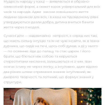
Мудрість народу у казці — виявляється в образно-
символічній формі, а сюжет казок універсальний для всіх
часів та народів. Адже закони зовнішнього життя
людини однакові для всіх, і в казці на підсвідомому рівні
утверджуються ідеали добра, дитина вчиться бачити
життя через її моделі.
Сучасні діти — надзвичайно непрості, є серед них такі,
що мають сильну інтуїцію та їм не чужі інсайти, як в Івана-
дурника, що сидів на печі, щось собі думав, а дії у нього
— по осяянню: йде до палацу та стає царем. І його
брати, що б’ються між собою та керуються
стереотипами мислення, залишаються ні з чим. Іван
осягає істину не через логіку, а інтуїтивно, адже відомо
два різних шляхи отримання знання: інтуїтивний, як
джерело творчості, та логічний, що формує знання у
структури.