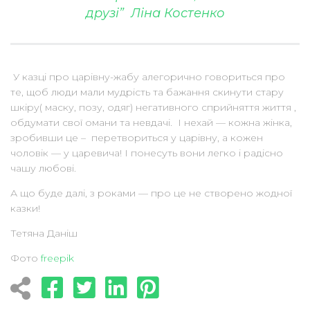
друзі” Ліна Костенко
У казці про царівну-жабу алегорично говориться про
те, щоб люди мали мудрість та бажання скинути стару
шкіру( маску, позу, одяг) негативного сприйняття життя ,
обдумати свої омани та невдачі. І нехай — кожна жінка,
зробивши це – перетвориться у царівну, а кожен
чоловік — у царевича! І понесуть вони легко і радісно
чашу любові.
А що буде далі, з роками — про це не створено жодної
казки!
Тетяна Даніш
Фото
freepik