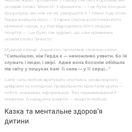
любові, жалю, прощення. У палаці Снігової королеви він
складав слово “вічність” з крижинок — і це була холодна
гра розуму, він ніяк не міг завершити її. І тільки тоді, коли
Герда знайшла його — її гарячі сльози розтопили його
крижане серце, а у Кая відродились його людські
почуття — і це було так чудово, що самі крижинки
склали слово “вічність”.
Мудрий казкар Андерсен промовив словами казки:
”Сильнішою, ніж Герда є — неможливо уявити, бо їй
служать і люди, і звірі. Адже вона босоніж обійшла
пів світу у пошуках Кая! Її сила — у її серці…”
Саме сила любові врятувала хлопчика, зачарованого
цифрами та холодною правильністю кристалів криги —
тобто: знаннями, інформацією без підживлювання її
енергією. А найдужча енергія — енергія любові.
Казка та ментальне здоров’я
дитини