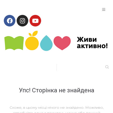
Упс! Сторінка не знайдена
Схоже, в цьому місці нічого не знайдено. Можливо,
спробуйте одне з посилань нижче або пошук?