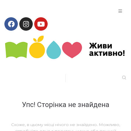
Упс! Сторінка не знайдена
Схоже, в цьому місці нічого не знайдено. Можливо,
спробуйте одне з посилань нижче або пошук?