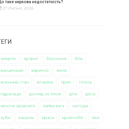
о таке ниркова недостатність?
27 Липня, 2026
ТЕГИ
алергія
артрит
безсоння
біль
вакцинація
варикоз
вени
воєнний стан
вітаміни
грип
гігієна
гідратація
догляд за тілом
діти
дієта
жіноче здоров'я
зайва вага
застуда
зуби
кашель
краса
кровообіг
ліки