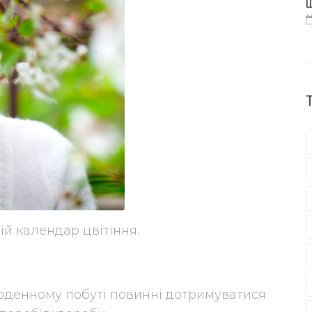
Щ
ій календар цвітіння.
щоденному побуті повинні дотримуватися