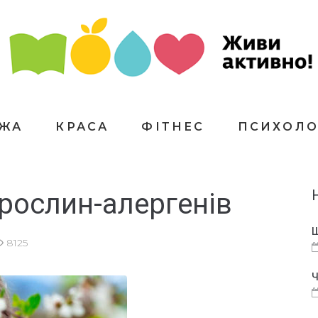
ЇЖА
КРАСА
ФІТНЕС
ПСИХОЛО
 рослин-алергенів
Щ
8125
Ч