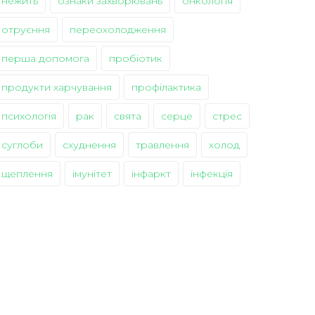
нежить
ознаки захворювань
онкологія
отруєння
переохолодження
перша допомога
пробіотик
продукти харчування
профілактика
психологія
рак
свята
серце
стрес
суглоби
схуднення
травлення
холод
щеплення
імунітет
інфаркт
інфекція