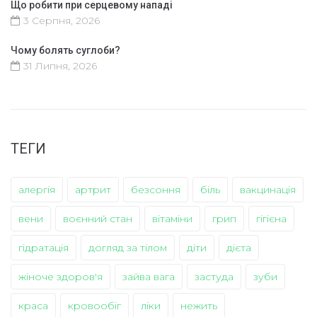
Що робити при серцевому нападі
3 Серпня, 2026
Чому болять суглоби?
31 Липня, 2026
ТЕГИ
алергія
артрит
безсоння
біль
вакцинація
вени
воєнний стан
вітаміни
грип
гігієна
гідратація
догляд за тілом
діти
дієта
жіноче здоров'я
зайва вага
застуда
зуби
краса
кровообіг
ліки
нежить