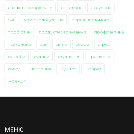
ознаки захворювань
онкологія
отруєння
очі
переохолодження
перша допомога
пробіотик
продукти харчування
профілактика
психологія
рак
свята
серце
стрес
суглоби
судини
схуднення
травлення
холод
щеплення
імунітет
інфаркт
інфекція
МЕНЮ