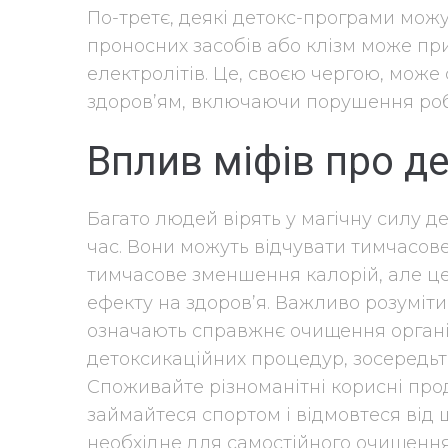
По-третє, деякі детокс-програми мож
проносних засобів або клізм може пр
електролітів. Це, своєю чергою, може
здоров’ям, включаючи порушення робо
Вплив міфів про д
Багато людей вірять у магічну силу д
час. Вони можуть відчувати тимчасов
тимчасове зменшення калорій, але це
ефекту на здоров’я. Важливо розуміти
означають справжнє очищення органі
детоксикаційних процедур, зосередьт
Споживайте різноманітні корисні про
займайтеся спортом і відмовтеся від 
необхідне для самостійного очищення