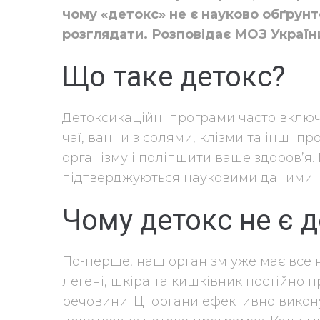
чому «детокс» не є науково обґрунт
розглядати.
Розповідає МОЗ Україн
Що таке детокс?
Детоксикаційні програми часто включа
чаї, ванни з солями, клізми та інші п
організму і
поліпшити ваше здоров’я. 
підтверджуються науковими даними.
Чому детокс не є 
По-перше, наш організм уже має все 
легені, шкіра та кишківник постійно
речовини. Ці органи ефективно викон