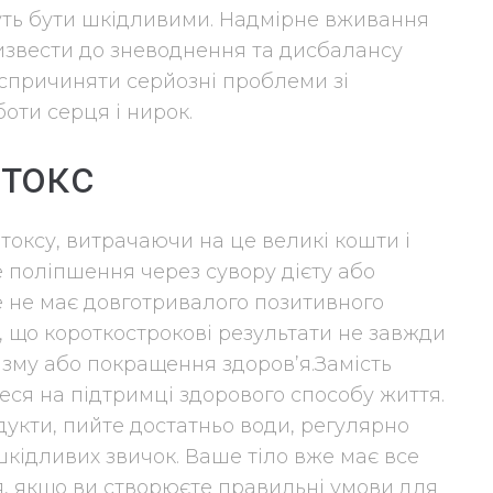
уть бути шкідливими. Надмірне вживання
извести до зневоднення та дисбалансу
 спричиняти серйозні проблеми зі
ти серця і нирок.
етокс
етоксу, витрачаючи на це великі кошти і
е поліпшення через сувору дієту або
 не має довготривалого позитивного
, що короткострокові результати не завжди
зму або покращення здоров’я.Замість
еся на підтримці здорового способу життя.
дукти, пийте достатньо води, регулярно
шкідливих звичок. Ваше тіло вже має все
, якщо ви створюєте правильні умови для