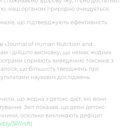
и споживаємо здорову їжу, п’ємо достатньо
тю, наш організм природно очищується.
оказів, що підтверджують ефективність
в «Journal of Human Nutrition and
грам і дійшло висновку, що немає жодних
 програми сприяють виведенню токсинів з
чалося, що більшість тверджень про
езультатами наукових досліджень.
начили, що жодна з детокс-дієт, які вони
ування. Звіт показав, що деякі детокс-
чними, оскільки викликають дефіцит
bit.ly/3R7rsft
)