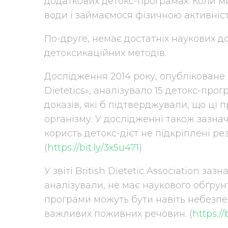
додаткових детокс-програмах. Коли м
води і займаємося фізичною активніс
По-друге, немає достатніх наукових д
детоксикаційних методів.
Дослідження 2014 року, опубліковане 
Dietetics», аналізувало 15 детокс-про
доказів, які б підтверджували, що ці
організму. У дослідженні також зазна
користь детокс-дієт не підкріплені р
(
https://bit.ly/3x5u471
)
У звіті British Dietetic Association заз
аналізували, не має наукового обґрунт
програми можуть бути навіть небезпе
важливих поживних речовин. (
https://