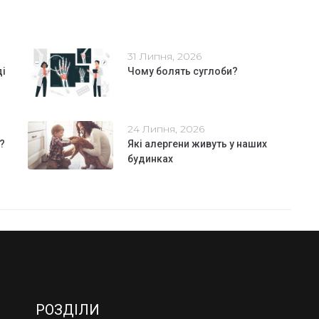
31 Липня, 2026
ді
Чому болять суглоби?
24 Липня, 2026
?
Які алергени живуть у наших
будинках
РОЗДІЛИ