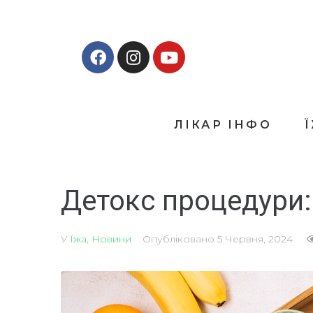
ЛІКАР ІНФО
Детокс процедури:
У
Їжа
,
Новини
Опубліковано
5 Червня, 2024