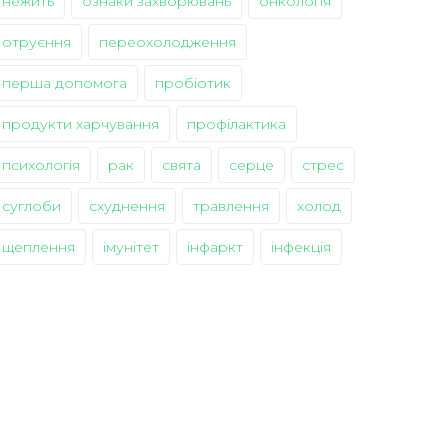
нежить
ознаки захворювань
онкологія
отруєння
переохолодження
перша допомога
пробіотик
продукти харчування
профілактика
психологія
рак
свята
серце
стрес
суглоби
схуднення
травлення
холод
щеплення
імунітет
інфаркт
інфекція