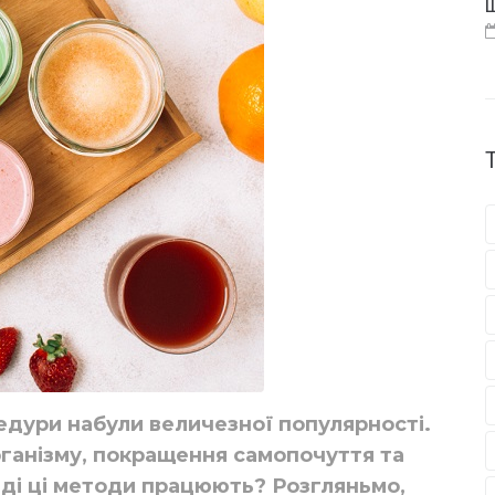
Щ
едури набули величезної популярності.
ганізму, покращення самопочуття та
вді ці методи працюють? Розгляньмо,