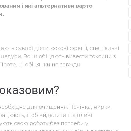
ованим і які альтернативи варто
и.
ють суворі дієти, сокові фреші, спеціальні
роцедури. Вони обіцяють вивести токсини з
Проте, ці обіцянки не завжди
доказовим?
необхідне для очищення. Печінка, нирки,
 працюють, щоб видалити шкідливі
ують свою роботу без потреби у