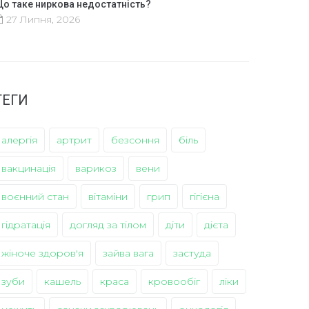
о таке ниркова недостатність?
27 Липня, 2026
ТЕГИ
алергія
артрит
безсоння
біль
вакцинація
варикоз
вени
воєнний стан
вітаміни
грип
гігієна
гідратація
догляд за тілом
діти
дієта
жіноче здоров'я
зайва вага
застуда
зуби
кашель
краса
кровообіг
ліки