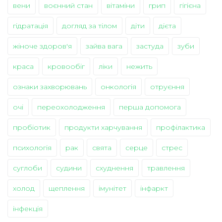
вени
воєнний стан
вітаміни
грип
гігієна
гідратація
догляд за тілом
діти
дієта
жіноче здоров'я
зайва вага
застуда
зуби
краса
кровообіг
ліки
нежить
ознаки захворювань
онкологія
отруєння
очі
переохолодження
перша допомога
пробіотик
продукти харчування
профілактика
психологія
рак
свята
серце
стрес
суглоби
судини
схуднення
травлення
холод
щеплення
імунітет
інфаркт
інфекція