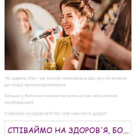
Не дарма спів – це інколи мимовільна дія, яку не можна
до кінця проконтролювати.
Більше у багатьох моментах вона є нам абсолютно
необхідною!)
Співаємо на здоров’я! Бо спів нам його додає!