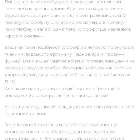
Дивно, що за своєю будовою хлорофіл ідентичний
гемоглобіну крові людини. Єдиним розходженням у
будові цих двох речовин є один центральний атом. У
молекулі хлорофілу цим атомом є магній, а в молекулі
гемоглобіну – залізо. Саме тому хлорофіл ще називають
«кров’ю рослин».
Завдяки такій подібності хлорофіл з легкістю проникає в
тканини людського організму і відновлює їх первинні
функції. Він очищає і зцілює всі наші органи, знищуючи на
своєму шляху усі грибки, бактерії і навіть ракові клітини.
Хлорофілу під силу навіть запобігання змін в молекулах
ДНК.
Але як же нам дістатися до цієї корисної речовини і
збільшити його потрапляння в наш організм?
У першу чергу, звичайно ж, додати зелені коктейлі в свій
щоденний раціон.
Зелені коктейлі настільки легкі у приготуванні, що
затягують більшість тих, хто цікавиться здоровим
способом життя. Зелений коктейль готується з будь