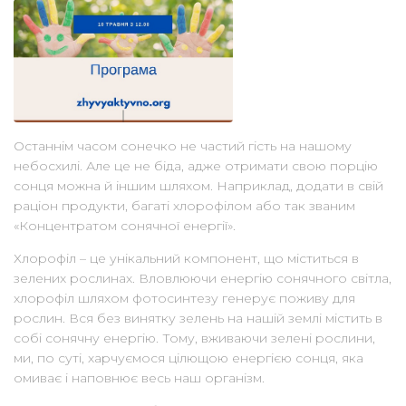
Останнім часом сонечко не частий гість на нашому
небосхилі. Але це не біда, адже отримати свою порцію
сонця можна й іншим шляхом. Наприклад, додати в свій
раціон продукти, багаті хлорофілом або так званим
«Концентратом сонячної енергії».
Хлорофіл – це унікальний компонент, що міститься в
зелених рослинах. Вловлюючи енергію сонячного світла,
хлорофіл шляхом фотосинтезу генерує поживу для
рослин. Вся без винятку зелень на нашій землі містить в
собі сонячну енергію. Тому, вживаючи зелені рослини,
ми, по суті, харчуємося цілющою енергією сонця, яка
омиває і наповнює весь наш організм.