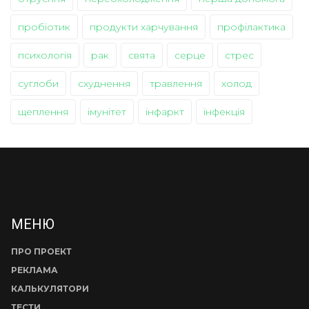
пробіотик
продукти харчування
профілактика
психологія
рак
свята
серце
стрес
суглоби
схуднення
травлення
холод
щеплення
імунітет
інфаркт
інфекція
МЕНЮ
ПРО ПРОЕКТ
РЕКЛАМА
КАЛЬКУЛЯТОРИ
ТЕСТИ