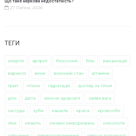
Що таке ниркова недостатність?
27 Липня, 2026
ТЕГИ
алергія
артрит
безсоння
біль
вакцинація
варикоз
вени
воєнний стан
вітаміни
грип
гігієна
гідратація
догляд за тілом
діти
дієта
жіноче здоров'я
зайва вага
застуда
зуби
кашель
краса
кровообіг
ліки
нежить
ознаки захворювань
онкологія
отруєння
переохолодження
перша допомога