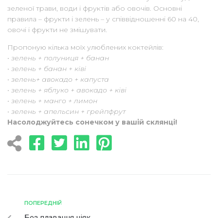
зеленої трави, води і фруктів або овочів. Основні
правила – фрукти і зелень – у співвідношенні 60 на 40,
овочі і фрукти не змішувати.
Пропоную кілька моїх улюблених коктейлів:
• зелень + полуниця + банан
• зелень + банан + ківі
• зелень+ авокадо + капуста
• зелень + яблуко + авокадо + ківі
• зелень + манго + лимон
• зелень + апельсин + грейпфрут
Насолоджуйтесь сонечком у вашій склянці!
ПОПЕРЕДНІЙ
Без плавання ніяк