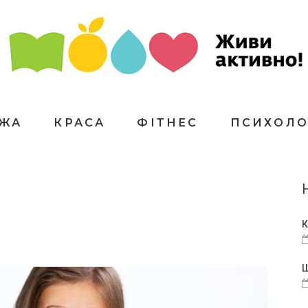
ЇЖА
КРАСА
ФІТНЕС
ПСИХОЛО
К
Щ