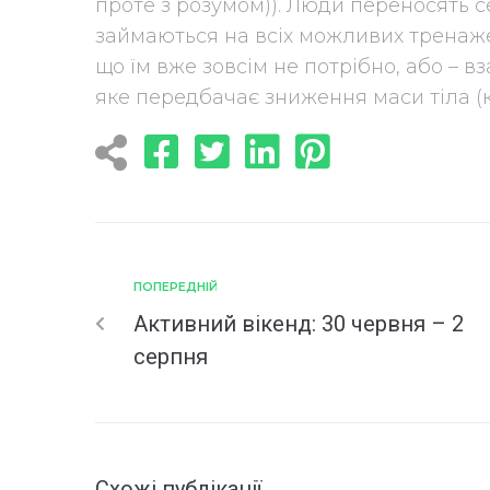
проте з розумом)). Люди переносять с
займаються на всіх можливих тренажен
що їм вже зовсім не потрібно, або – вз
яке передбачає зниження маси тіла (ко
ПОПЕРЕДНІЙ
Активний вікенд: 30 червня – 2
серпня
Схожі публікації