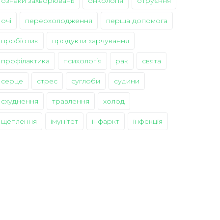
ознаки захворювань
онкологія
отруєння
очі
переохолодження
перша допомога
пробіотик
продукти харчування
профілактика
психологія
рак
свята
серце
стрес
суглоби
судини
схуднення
травлення
холод
щеплення
імунітет
інфаркт
інфекція