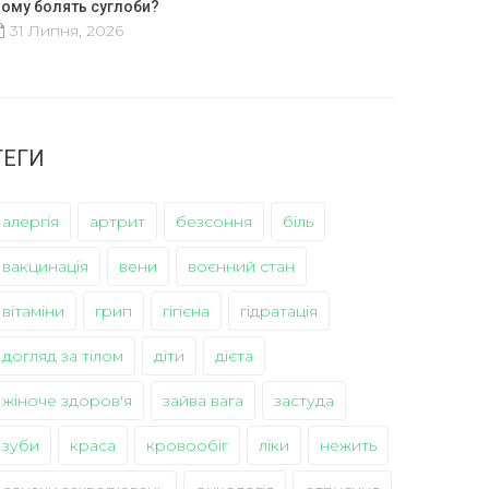
ому болять суглоби?
31 Липня, 2026
ТЕГИ
алергія
артрит
безсоння
біль
вакцинація
вени
воєнний стан
вітаміни
грип
гігієна
гідратація
догляд за тілом
діти
дієта
жіноче здоров'я
зайва вага
застуда
зуби
краса
кровообіг
ліки
нежить