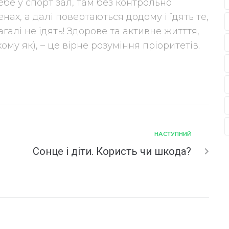
ебе у спорт зал, там без контрольно
ах, а далі повертаються додому і їдять те,
агалі не їдять! Здорове та активне житття,
му як), – це вірне розуміння пріоритетів.
НАСТУПНИЙ
Сонце і діти. Користь чи шкода?