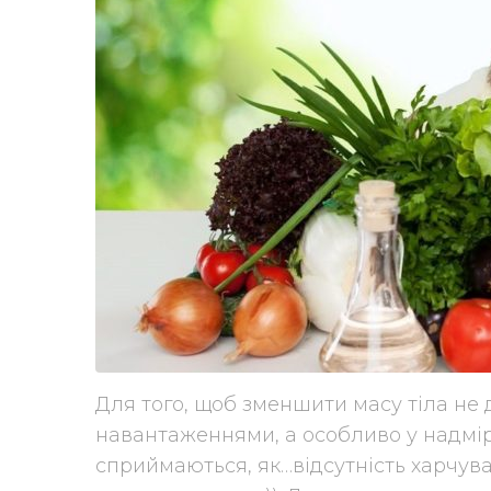
Для того, щоб зменшити масу тіла не
навантаженнями, а особливо у надмірн
сприймаються, як…відсутність харчува