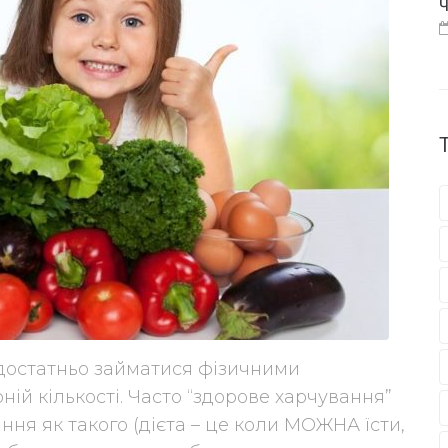
Ч
 достатньо займатися фізичними
ій кількості. Часто “здорове харчування”
ння як такого (дієта – це коли МОЖНА їсти,