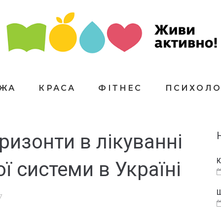
ЇЖА
КРАСА
ФІТНЕС
ПСИХОЛО
ризонти в лікуванні
К
ї системи в Україні
Щ
7