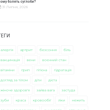
ому болять суглоби?
31 Липня, 2026
ТЕГИ
алергія
артрит
безсоння
біль
вакцинація
вени
воєнний стан
вітаміни
грип
гігієна
гідратація
догляд за тілом
діти
дієта
жіноче здоров'я
зайва вага
застуда
зуби
краса
кровообіг
ліки
нежить