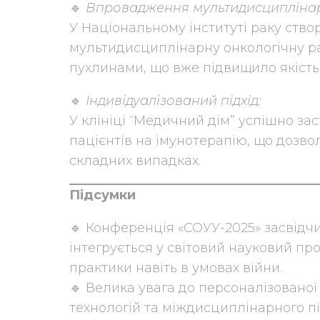
🔹
Впровадження мультидисциплінар
У Національному інституті раку ство
мультидисциплінарну онкологічну ра
пухлинами, що вже підвищило якість 
🔹
Індивідуалізований підхід:
У клініці “Медичний дім” успішно за
пацієнтів на імунотерапію, що дозвол
складних випадках.
Підсумки
🔹 Конференція «СОУУ-2025» засвідчи
інтегрується у світовий науковий про
практики навіть в умовах війни.
🔹 Велика увага до персоналізовано
технологій та міждисциплінарного п