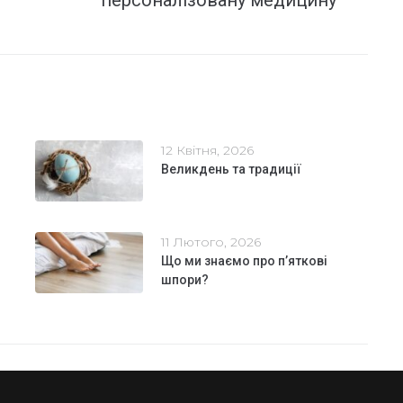
персоналізовану медицину
12 Квітня, 2026
Великдень та традиції
11 Лютого, 2026
Що ми знаємо про п’яткові
шпори?