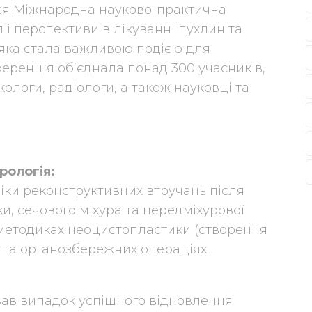
улася Міжнародна науково-практична
і перспективи в лікуванні пухлин та
 яка стала важливою подією для
ференція об’єднала понад 300 учасників,
кологи, радіологи, а також науковці та
рологія:
іки реконструктивних втручань після
, сечового міхура та передміхурової
 методиках неоцистопластики (створення
 та органозбережних операціях.
вав випадок успішного відновлення