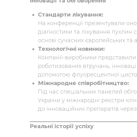
Інновації та обговорення
Стандарти лікування:
На конференції презентували онов
діагностики та лікування пухлин 
основі сучасних європейських та 
Технологічні новинки:
Компанії-виробники представили
роботизованих втручань, інноваці
допомогою флуоресцентної цистос
Міжнародне співробітництво:
Під час спеціальних панелей обг
України у міжнародні реєстри кл
до інноваційних препаратів через
Реальні історії успіху