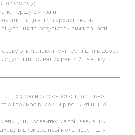
них команд:
рено першу в Україні
ду для пацієнтів із урологічними
лікування та результати виживаності.
стосовують молекулярні тести для відбору
яє досягти тривалих ремісій навіть у
ла, що українська онкологія активно
стір і тримає високий рівень клінічної
ї медицини, розвитку малоінвазивних
ідходу відкриває нові можливості для