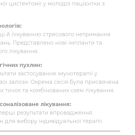
ної цистектомії у молодої пацієнтки з
рологія:
ці й лікуванню стресового нетримання
чань. Представлено нові імпланти та
го лікування.
гічних пухлин:
ьтати застосування імунотерапії у
вої залози. Окрема сесія була присвячена
х точок та комбінованих схем лікування.
соналізоване лікування:
 перші результати впровадження
для вибору індивідуальної терапії.