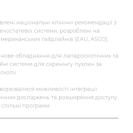
лені національні клінічні рекомендації з
сечостатевої системи, розроблені на
американських гайдлайнів (EAU, ASCO).
 нове обладнання для лапароскопічних та
йні системи для скринінгу пухлин за
копії.
оворювалися можливості інтеграції
інічних досліджень та розширення доступу
 спільні програми.