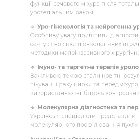
функції сечового міхура після тоталь
уротеліальним раком.
🔹
Уро-гінекологія та нейрогенна у
Особливу увагу приділили діагности
сечі у жінок після онкологічних втру
методики малоінвазивного хірургічно
🔹
Імуно- та таргетна терапія уроло
Важливою темою стали новітні резул
лікуванні раку нирки та передміхуро
використанню інгібіторів контрольни
🔹
Молекулярна діагностика та пер
Українські спеціалісти представили
молекулярного профілювання пухлин 