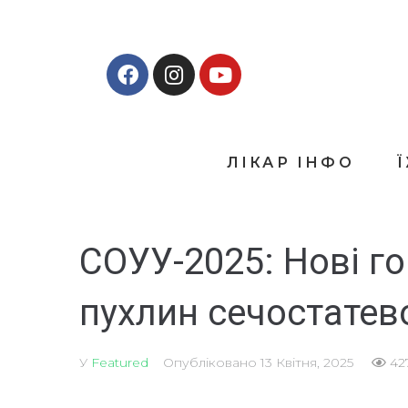
ЛІКАР ІНФО
СОУУ-2025: Нові го
пухлин сечостатево
У
Featured
Опубліковано
13 Квітня, 2025
42