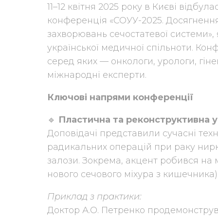
11–12 квітня 2025 року в Києві відб
конференція «СОУУ-2025. Досягнення 
захворювань сечостатевої системи»,
української медичної спільноти. Кон
серед яких — онкологи, урологи, гіне
міжнародні експерти.
Ключові напрями конференції
🔹
Пластична та реконструктивна у
Доповідачі представили сучасні техн
радикальних операцій при раку нирки
залози. Зокрема, акцент робився на
нового сечового міхура з кишечника)
Приклад з практики:
Доктор А.О. Петренко продемонстру