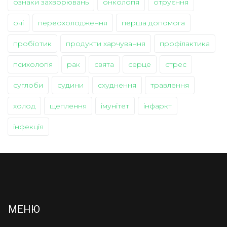
ознаки захворювань
онкологія
отруєння
очі
переохолодження
перша допомога
пробіотик
продукти харчування
профілактика
психологія
рак
свята
серце
стрес
суглоби
судини
схуднення
травлення
холод
щеплення
імунітет
інфаркт
інфекція
МЕНЮ