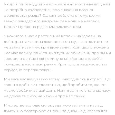
Якщо в глибині душі ми всі – маленькі егоїстичні діти, нам
не потрібно хвилюватись про значення власної
реальності, правда? Однак проблема в тому, що ми
завжди занадто егоцентричні та ніколи не навпаки.
Вірно? Ну так. За рідкісним виключенням.
У кожного з нас є рептильний мозок – найдревніша,
доісторична частина людського мозку, – яка велить нам
не займатись нічим, крім виживання. Крім цього, кожен з
нас має велику кількість культурних обмежень, про які ми
говорили раніше і які неминуче мільйоном способів
поміщають нас в тісні рамки. Крім того, в наш час всі ми
серйозно перевантажені.
Ми весь час відчуваємо втому. Знаходимось в стресі. Що
годин в добі нам недостатньо, щоб зробити те, що ми
маємо зробити за цей день. Нам ніколи не вистачає часу
на друзів та сім’ю, не кажучи про нас самих.
Мистецтво володіє силою, здатною звільнити нас від
думок, що повторюються день за днем – від колеса для