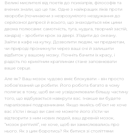
Великі мислителі від поетів до психіатрів, філософів та
вчених знали, що це так. Одне з найкращих ліків проти
хвороби (починаючи з незрозумілого нездужання до
серйозної депресії й всього, що знаходиться між цими
двома полюсами: самотність, туга, нудьга, творчий застій,
хандра) – зробити крок за двері. З’їздити до океану.
Зайти в кафе на кутку. Дозволити людям, чи предметам,
чи природі проникнути через ваші очі й залишити
відбиток у вашому мозку. Почніть бачити їх красу, і
радість по крихітним краплинам стане заповнювати
ваше серце.
Але як? Ваш мозок чудово вміє блокувати – він просто
зобов’язаний це робити. Його робота багато в чому
полягає в тому, щоб ви не усвідомлювали більшу частину
того, що відбувається навкруги вас. Інакше ви будете
паралізовані подразниками. Якщо якийсь об’єкт не хоче
вас з’їсти і якщо ви самі не можете його з’їсти чи
відтворити з ним нових людей, ваш древній мозок,
“мозок рептилії”, не хоче, щоб ви замислювались про
нього. Як з цим боротись? Як битися зі століттями