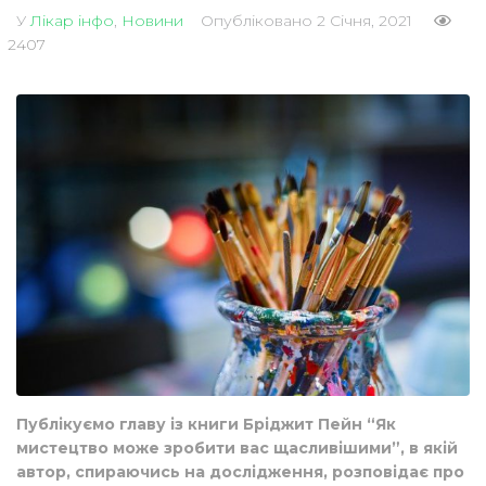
У
Лікар інфо
,
Новини
Опубліковано
2 Січня, 2021
2407
Публікуємо главу із книги Бріджит Пейн “Як
мистецтво може зробити вас щасливішими”, в якій
автор, спираючись на дослідження, розповідає про