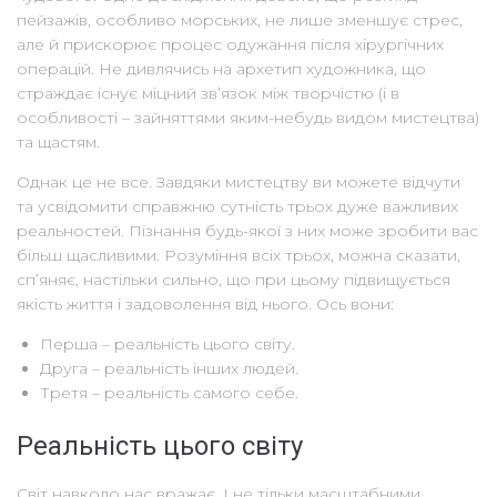
пейзажів, особливо морських, не лише зменшує стрес,
але й прискорює процес одужання після хірургічних
операцій. Не дивлячись на архетип художника, що
страждає існує міцний зв’язок між творчістю (і в
особливості – зайняттями яким-небудь видом мистецтва)
та щастям.
Однак це не все. Завдяки мистецтву ви можете відчути
та усвідомити справжню сутність трьох дуже важливих
реальностей. Пізнання будь-якої з них може зробити вас
більш щасливими. Розуміння всіх трьох, можна сказати,
сп’яняє, настільки сильно, що при цьому підвищується
якість життя і задоволення від нього. Ось вони:
Перша – реальність цього світу.
Друга – реальність інших людей.
Третя – реальність самого себе.
Реальність цього світу
Світ навколо нас вражає. І не тільки масштабними