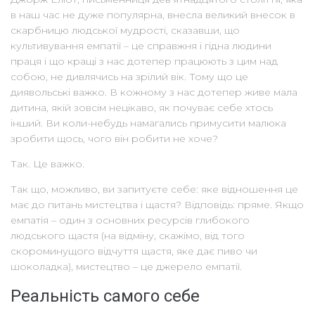
в наш час не дуже популярна, внесла великий внесок в
скарбницю людської мудрості, сказавши, що
культивування емпатії – це справжня і гідна людини
праця і що кращі з нас дотепер працюють з цим над
собою, не дивлячись на зрілий вік. Тому що це
диявольські важко. В кожному з нас дотепер живе мала
дитина, якій зовсім нецікаво, як почуває себе хтось
інший. Ви коли-небудь намагались примусити малюка
зробити щось, чого він робити не хоче?
Так. Це важко.
Так що, можливо, ви запитуєте себе: яке відношення це
має до питань мистецтва і щастя? Відповідь: пряме. Якщо
емпатія – один з основних ресурсів глибокого
людського щастя (на відміну, скажімо, від того
скороминущого відчуття щастя, яке дає пиво чи
шоколадка), мистецтво – це джерело емпатії.
Реальність самого себе