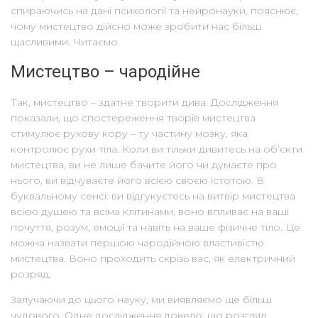
спираючись на дані психології та нейронауки, пояснює,
чому мистецтво дійсно може зробити нас більш
щасливими. Читаємо.
Мистецтво – чародійне
Так, мистецтво – здатне творити дива. Дослідження
показали, що спостереження творів мистецтва
стимулює рухову кору – ту частину мозку, яка
контролює рухи тіла. Коли ви тільки дивитесь на об’єкти
мистецтва, ви не лише бачите його чи думаєте про
нього, ви відчуваєте його всією своєю істотою. В
буквальному сенсі: ви відгукуєтесь на витвір мистецтва
всією душею та всіма клітинами, воно впливає на ваші
почуття, розум, емоції та навіть на ваше фізичне тіло. Це
можна назвати першою чародійною властивістю
мистецтва. Воно проходить скрізь вас, як електричний
розряд.
Залучаючи до цього науку, ми виявляємо ще більш
чудового. Одне дослідження довело, що розгляд