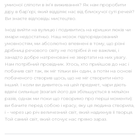
умисної сліпоти в ім’я виживання? Як нам проробити
діру в бар’єрі, який відділяє нас від блискучої суті речей?
Ви знаєте відповідь: мистецтво.
Іноді вийти на вулицю і подивитись на кришки люків чи
хмари недостатньо. Наш мозок підпорядкований
умовностям, ми абсолютно впевнені в тому, що різні
дрібниці речового світу не потрібні й не важливі, і
занадто добре натреновані не звертати на них увагу.
Нам потрібний провідник. Хтось, хто прийшов до нас і
побачив світ так, як міг тільки він один, а потім на основі
побаченого створив щось, що не міг створити ніхто
інший. І коли ви дивитесь на цей предмет, чари діють
вдвічі сильніше (взагалі його дія збільшується в мільйон
разів, однак ми поки що говоримо про перші моменти):
ви бачите перед собою і красу, яку ця людина створила,
і – через цю річ величезний світ, який надихнув її творця.
Той самий світ, який оточує нас прямо зараз.