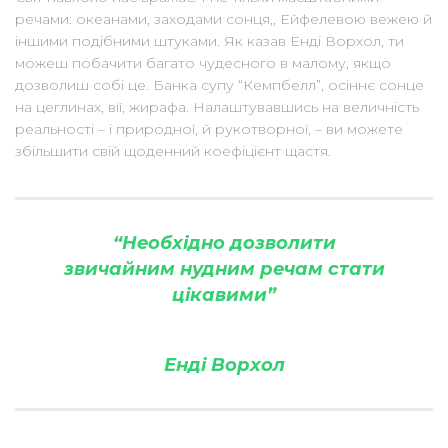
речами: океанами, заходами сонця,, Ейфелевою вежею й
іншими подібними штуками. Як казав Енді Ворхол, ти
можеш побачити багато чудесного в малому, якщо
дозволиш собі це. Банка супу “Кемпбелл”, осіннє сонце
на цеглинах, вії, жирафа. Налаштувавшись на величність
реальності – і природної, й рукотворної, – ви можете
збільшити свій щоденний коефіцієнт щастя.
“Необхідно дозволити
звичайним нудним речам стати
цікавими”
Енді Ворхол