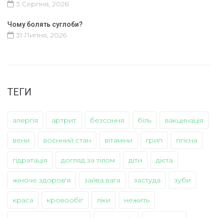
3 Серпня, 2026
Чому болять суглоби?
31 Липня, 2026
ТЕГИ
алергія
артрит
безсоння
біль
вакцинація
вени
воєнний стан
вітаміни
грип
гігієна
гідратація
догляд за тілом
діти
дієта
жіноче здоров'я
зайва вага
застуда
зуби
краса
кровообіг
ліки
нежить