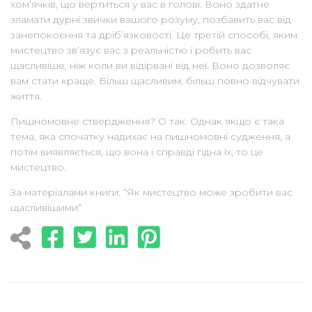
хом’ячків, що вертиться у вас в голові. Воно здатне
зламати дурні звички вашого розуму, позбавить вас від
занепокоєння та дріб’язковості. Це третій способі, яким
мистецтво зв’язує вас з реальністю і робить вас
щасливіше, ніж коли ви відірвані від неї. Воно дозволяє
вам стати краще. Більш щасливим, більш повно відчувати
життя.
Пишномовне ствердження? О так. Однак якщо є така
тема, яка спочатку надихає на пишномовні судження, а
потім виявляється, що вона і справді гідна їх, то це
мистецтво.
За матеріалами книги: “Як мистецтво може зробити вас
щасливішими”