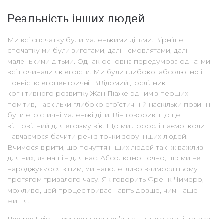
Реальність інших людей
Ми всі спочатку були маленькими дітьми. Вірніше,
спочатку ми були зиготами, далі немовлятами, далі
маленькими дітьми. Однак основна передумова одна: ми
всі починали як егоїсти. Ми були глибоко, абсолютно і
повністю егоцентричні. ВВідомий дослідник
когнітивного розвитку Жан Піаже одним з перших
помітив, наскільки глибоко егоїстичні й наскільки повинні
бути егоїстичні маленькі діти. Він говорив, що це
відповідний для егоїзму вік. Що ми дорослішаємо, коли
навчаємося бачити речі з точки зору інших людей.
Вчимося вірити, що почуття інших людей такі ж важливі
для них, як наші – для нас. Абсолютно точно, що ми не
народжуємося з цим, ми наполегливо вчимося цьому
протягом тривалого часу. Як говорить Френк Чимеро,
можливо, цей процес триває навіть довше, чим наше
життя.
Джорж Еліот, письменниця дев’ятнадцятого століття, яка