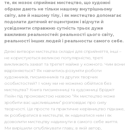
те, як мозок сприймає мистецтво, що художні
образи дають не тільки нашому внутрішньому
світу, але й нашому тілу, і як мистецтво допомагає
подолати дитячий егоцентризм і відчути й
усвідомити справжню сутність трьох дуже
важливих реальностей: реальності цього світу,
реальності інших людей і реальносты самого себе.
Деякі витвори мистецтва складні для сприйняття, інші –
не користуються великою популярністю, треті
викликають захват та трепет майже у кожного. Чим вони
відрізняються? Як навчитись розуміти роботи
художників, письменників та других творчих
особистостей? І чому ми не можемо обійтися без
мистецтва? Книга письменниці та художниці Бріджіт
Пейн під промовистою назвою “Як мистецтво може
зробити вас щасливішими” розповідає про силу
творчості. Це просте та практичне керівництво підкаже,
як розбиратися в мистецтві, як надихатися ним і як
дозволити мистецтву надихнути в самого себе життя.
Ми вирішили опублікувати главу, в якій автор,