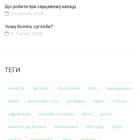
Що робити при серцевому нападі
3 Серпня, 2026
Чому болять суглоби?
31 Липня, 2026
ТЕГИ
алергія
артрит
безсоння
біль
вакцинація
вени
воєнний стан
вітаміни
грип
гігієна
гідратація
догляд за тілом
діти
дієта
жіноче здоров'я
зайва вага
застуда
зуби
краса
кровообіг
ліки
нежить