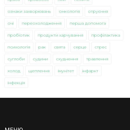
ознаки захворювань
онкологія
отруєння
очі
переохолодження
перша допомога
пробіотик
продукти харчування
профілактика
психологія
рак
свята
серце
стрес
суглоби
судини
схуднення
травлення
холод
щеплення
імунітет
інфаркт
інфекція
МЕНЮ