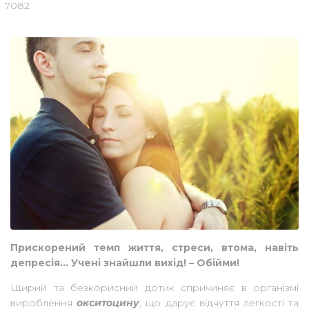
7082
Прискорений темп життя, стреси, втома, навіть
депресія… Учені знайшли вихід! – Обійми!
Щирий та безкорисний дотик спричиняє в організмі
вироблення
окситоцину
, що дарує відчуття легкості та