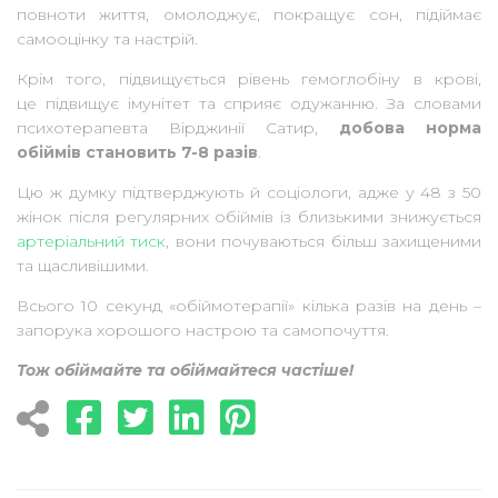
повноти життя, омолоджує, покращує сон, підіймає
самооцінку та настрій.
Крім того, підвищується рівень гемоглобіну в крові,
це підвищує імунітет та сприяє одужанню. За словами
психотерапевта Вірджинії Сатир,
добова норма
обіймів становить 7-8 разів
.
Цю ж думку підтверджують й соціологи, адже у 48 з 50
жінок після регулярних обіймів із близькими знижується
артеріальний тиск
, вони почуваються більш захищеними
та щасливішими.
Всього 10 секунд «обіймотерапії» кілька разів на день –
запорука хорошого настрою та самопочуття.
Тож обіймайте та обіймайтеся частіше!