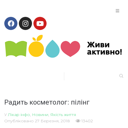
Радить косметолог: пілінг
У
Лікар інфо
,
Новини
,
Якість життя
Опубліковано
27 Березня, 2018
13402