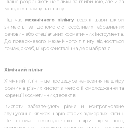
Пілінг розрізняють не тільки за глибиною, але й за
методом впливу
на шкіру.
Під час
механічного пілінгу
верхні шари шкіри
знімають за допомогою особливих абразивних
речовин або спеціальних косметичних інструментів.
До поверхневого механічного пілінгу відносяться
гомаж, скраб, мікрокрис
талічна дермабразія.
Хімічний пілінг
Хімічний пілінг – це процедура нанесення на шкіру
розчинів різних
кислот з метою її омолодження та
корекції косметичних дефектів.
Кислоти забезпечують рівне й контрольоване
злущування кількох
шарів старих відмерлих клітин.
Це сприяє омолодженню шкіри, крім того,
стимулюється продукція молодих клітин і волокон