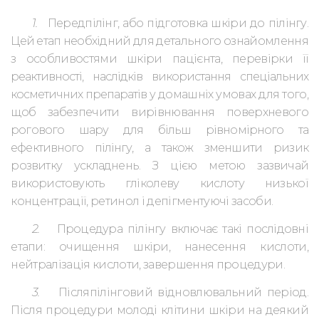
1.
Передпілінг, або підготовка шкіри до пілінгу.
Цей етап необхідний
для детального ознайомлення
з особливостями шкіри пацієнта, перевірки
її
реактивності, наслідків використання спеціальних
косметичних препаратів
у домашніх умовах для того,
щоб забезпечити вирівнювання поверхневого
рогового шару для більш рівномірного та
ефективного пілінгу, а також змен
шити ризик
розвитку ускладнень. З цією метою зазвичай
використовують
гліколеву кислоту низької
концентрації, ретинол і депігментуючі засоби.
2.
Процедура пілінгу
включає такі послідовні
етапи: очищення шкіри,
нанесення кислоти,
нейтралізація кислоти, завершення процедури.
3.
Післяпілінговий відновлювальний період.
Після процедури молоді клі
тини шкіри на деякий