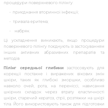
процедури поверхневого пілінгу:
приєднання вторинної інфекції;
·
тривала еритема;
·
набряк.
·
Ці ускладнення виникають, якщо процедури
поверхневого пілінгу поєд
нують із застосуванням
інших активних абразивних препаратів та
методів.
Пілінг середньої глибини
застосовують для
корекції постакне і вираже
них вікових змін
шкіри, таких як глибокі зморшки, особливо
навколо очей,
рота, на переніссі, нависання
шкірних складок через втрату еластичності
шкіри, старечий кератоз, стрії, розтяжки на шкірі
тіла. Його використовують також для підготовки