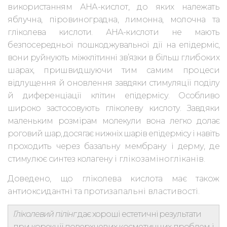
використан
ням АНА-кислот, до яких належать
яблучна, піровиноградна, лимонна,
молочна та
гліколева кислоти. АНА-кислоти не мають
безпосередньої по
шкоджувальної дії на епідерміс,
вони руйнують міжклітинні зв’язки в більш
глибоких
шарах, пришвидшуючи тим самим процеси
відлущення й оновлення
завдяки стимуляції поділу
й диференціації клітин епідермісу. Особливо
ши
роко застосовують гліколеву кислоту. Завдяки
маленьким розмірам моле
кули вона легко долає
роговий шар, досягає нижніх шарів епідермісу і навіть
проходить через базальну мембрану і дерму, де
стимулює синтез колагену
і глікозаміногліканів.
Доведено, що гліколева кислота має також
антиоксидантні та проти
запальні властивості.
Гліколевий пілінг
дає хороші естетичні результати
при корекції поверх
невих косметичних проблем і