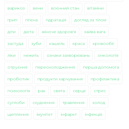
варикоз
вени
воєнний стан
вітаміни
грип
гігієна
гідратація
догляд за тілом
діти
дієта
жіноче здоров'я
зайва вага
застуда
зуби
кашель
краса
кровообіг
ліки
нежить
ознаки захворювань
онкологія
отруєння
переохолодження
перша допомога
пробіотик
продукти харчування
профілактика
психологія
рак
свята
серце
стрес
суглоби
схуднення
травлення
холод
щеплення
імунітет
інфаркт
інфекція