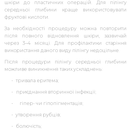
шкіри
до пластичних операцій.
Для пілінгу
середньої глибини краще
використовувати
фруктові кислоти.
За необхідності процедуру можна пов
торити
після повного відновлення шкіри, зазвичай
через 3–4 місяці.
Для профілактики старіння
використання даного виду пілінгу недоцільне.
Після процедури пілінгу середньої глибини
можливе виникнення таких ускладнень:
тривала еритема;
·
приєднання вторинної інфекції;
·
гіпер- чи гіпопігментація;
·
утворення рубців;
·
болючість;
·