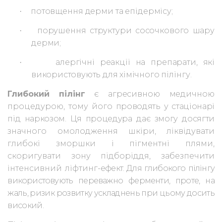
потовщення дерми та епідермісу;
·
порушення структури сосочкового шару
·
дерми;
алергічні реакції на препарати, які
·
використовують для хімічного
пілінгу.
Глибокий пілінг
є агресивною медичною
процедурою, тому його
проводять у стаціонарі
під наркозом. Ця процедура дає змогу досягти
значного омолодження шкіри, ліквідувати
глибокі зморшки і пігментні плями,
скоригувати зону підборіддя, забезпечити
інтенсивний ліфтинг-
ефект. Для глибокого пілінгу
використовують переважно ферменти, проте,
на
жаль, ризик розвитку ускладнень при цьому досить
високий.