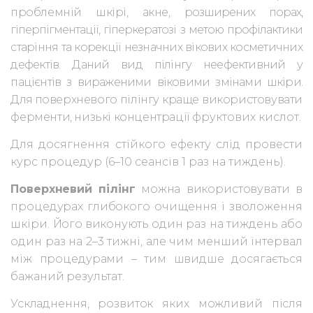
проблемній шкірі, акне,
розширених порах,
гіперпігментації, гіперкератозі з метою профілактики
старіння та корекції незначних вікових косметичних
дефектів. Даний вид пілінгу
неефективний у
пацієнтів з вираженими віковими змінами шкіри.
Для
поверхневого пілінгу краще використовувати
ферменти, низькі концентрації
фруктових кислот.
Для досягнення стійкого ефекту слід провести
курс процедур (6–10 сеансів 1 раз на тиждень).
Поверхневий пілінг
можна використовувати в
процедурах глибокого
очищення і зволоження
шкіри.
Його виконують
один раз на тиждень або
один раз на 2–3 тижні, але чим менший інтервал
між процедурами – тим швидше досягається
бажаний результат.
Ускладнення, розвиток яких можливий після