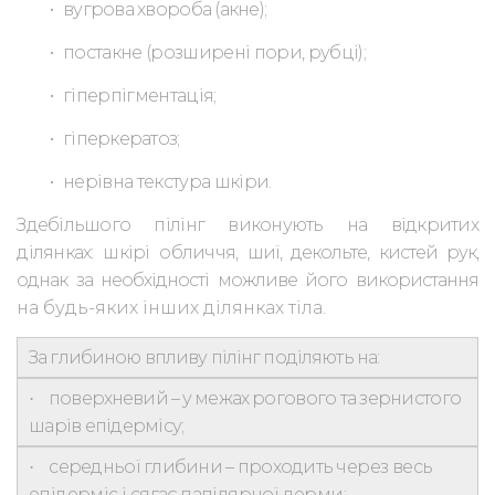
•
вугрова хвороба (акне);
•
постакне (розширені пори, рубці);
•
гіперпігментація;
•
гіперкератоз;
•
нерівна текстура шкіри.
Здебільшого пілінг виконують на відкритих
ділянках: шкірі обличчя,
шиї, декольте, кистей рук,
однак за необхідності можливе його використання
на будь-яких інших ділянках тіла.
За глибиною впливу пілінг поділяють на:
поверхневий
– у межах
рогового та зернистого
·
шарів епідермісу;
середньої глибини
– проходить
через весь
·
епідерміс і сягає папілярної дерми;