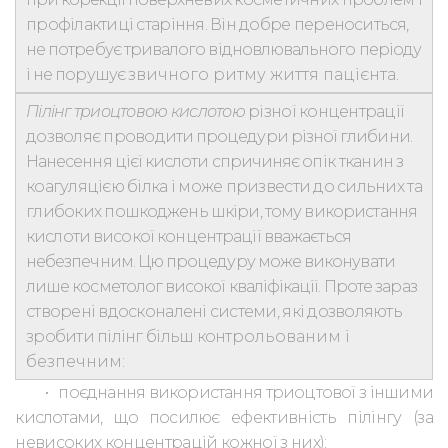
профілактиці старіння. Він добре перено
ситься,
не потребує тривалого відновлювального періоду
і не порушує
звичного ритму життя пацієнта.
Пілінг триоцтовою кислотою
різної концентрації
дозволяє прово
дити процедури різної глибини.
Нанесення цієї кислоти спричиняє
опік тканин з
коагуляцією білка і може призвести до сильних та
глибоких
пошкоджень шкіри, тому використання
кислоти високої концентрації вва
жається
небезпечним. Цю процедуру може виконувати
лише косметолог високої кваліфікації. Проте
зараз
створені вдосконалені системи, які дозволяють
зробити пілінг більш конт
рольованим і
безпечним:
•
поєднання використання триоцтової з іншими
кислотами, що поси
лює ефективність пілінгу (за
невисоких концентрацій кожної з них);