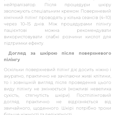
нейтралізатор. Після процедури шкіру
зволожують спеціальним кремом. Поверхневий
хімічний пілінг проводять у кілька сеансів (4–10)
через 10–15 днів. Між процедурами пілінгу
пацієнтові можна рекомендувати
використовувати слабкі розчини кислот для
підтримки ефекту.
Догляд за шкірою після поверхневого
пілінгу
Оскільки поверхневий пілінг діє досить ніжно і
акуратно, практично не зачіпаючи живі клітини,
то і зовнішній вигляд після проведення цього
виду пілінгу не змінюється (можливі невелика
сухість, стягнутість шкіри). Постпілінговий
догляд практично не відрізняється від
звичайного, щоденного. Шкірі потрібно трохи
більше ніжності та делікатності.