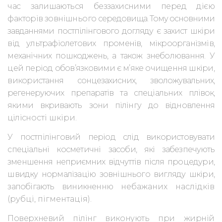
час залишаються беззахисними перед дією
факторів зовнішнього
середовища. Тому основними
завданнями постпілінгового догляду є захист
шкіри
від ультрафіолетових променів, мікроорганізмів,
механічних пошкоджень, а також знебо
лювання. У
цей період обов’язковими є м’яке очищення шкіри,
викорис
тання сонцезахисних, зволожувальних,
регенеруючих препаратів
та спеціальних плівок,
якими вкривають зони пілінгу до відновлення
ціліс
ності шкіри.
У постпілінговий період слід використовувати
спеціальні косметичні засоби,
які забезпечують
зменшення неприємних відчуттів після
процедури,
швидку нормалізацію зовнішнього вигляду шкіри,
запобігають виникненню
небажаних наслідків
(рубці, пігментація).
Поверхневий пілінг
виконують при жирній