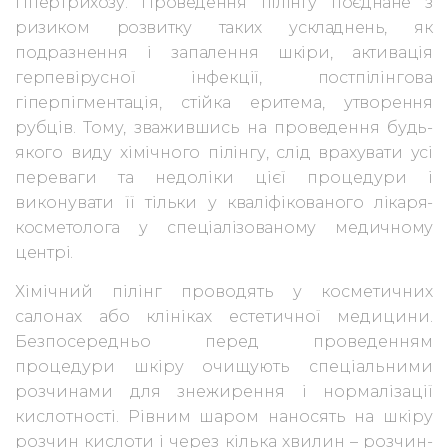
гіпер
трихозу. Проведення пілінгу поєднане з
ризиком розвитку таких ускладнень,
як
подразнення і запалення шкіри, активація
герпевірусної інфекції, постпілінгова
гіперпігментація, стійка еритема, утворення
рубців. Тому, зважившись на проведення будь-
якого виду хімічного пілінгу, слід врахувати усі
переваги та недоліки цієї процедури і
виконувати її тільки у
кваліфікованого лікаря-
косметолога у спеціалізованому медичному
центрі.
Хімічний пілінг проводять у косметичних
салонах або клініках естетичної медицини.
Безпосередньо перед проведенням
процедури шкіру очищують спеціальними
розчинами для знежирення і нормалізації
кислотності. Рівним шаром наносять на шкіру
розчин кислоти і через кілька хвилин – розчин-