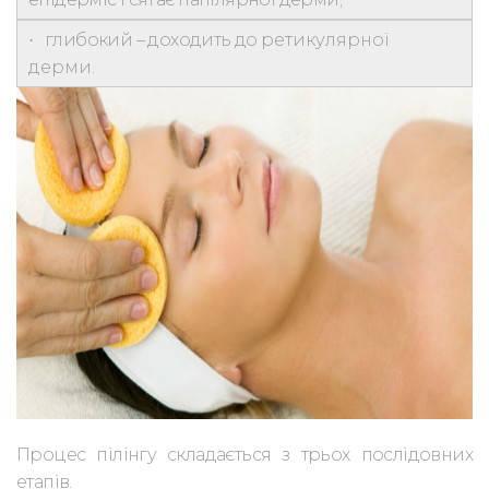
глибокий
– доходить до
ретикулярної
·
дерми.
Процес пілінгу складається з трьох послідовних
етапів.