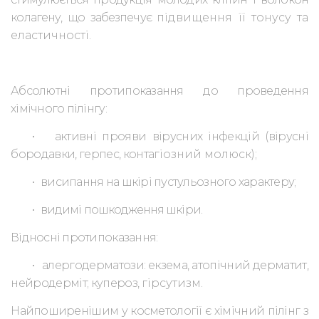
колагену, що забезпечує
підвищення її тонусу та
еластичності.
Абсолютні протипоказання до проведення
хімічного пілінгу:
•
активні прояви вірусних інфекцій (вірусні
бородавки, герпес, конта
гіозний молюск);
•
висипання на шкірі пустульозного характеру;
•
видимі пошкодження шкіри.
Відносні протипоказання:
•
алергодерматози: екзема, атопічний дерматит,
нейродерміт; купероз,
гірсутизм.
Найпоширенішим у косметології є хімічний пілінг з