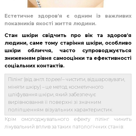
Естетичне здоров’я є одним із важливих
показників якості життя людини.
С
тан шкіри
свідчить
про вік
та
здоров’я
людини
, с
аме тому старіння шкіри, особливо
шкіри обличчя, часто супроводжується
зниженням рівня самооцінки та ефективності
соціальних контактів.
Пілінг
(від англ.
t
о рее
l
– чистити, відшаровувати,
міняти шкіру) – це метод косметичного
шліфування шкіри, який забезпечує
вирівнювання
її поверхні зі значним
поліпшенням візуальних характеристик.
Крім омолоджувального ефекту пілінг чинить
лікувальний вплив за
таких патологічних станів: