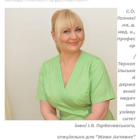
С.О.
Галникі
на, д.
мед. н.,
профес
ор
/
Терноп
ільськи
й
держа
вний
медич
ний
універ
ситет
імені І.Я. Горбачевського,
спеціально для “Живи Активно”