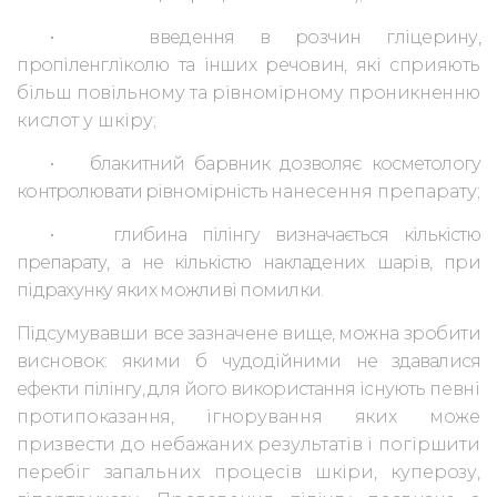
•
введення в розчин гліцерину,
пропіленгліколю та інших речовин, які
сприяють
більш повільному та рівномірному проникненню
кислот
у шкіру;
•
блакитний барвник дозволяє косметологу
контролювати рівномірність
нанесення препарату;
•
глибина пілінгу визначається кількістю
препарату, а не кількістю накла
дених шарів, при
підрахунку яких можливі помилки.
Підсумувавши все зазначене вище, можна зробити
висновок: якими б
чудодійними не здавалися
ефекти пілінгу, для його використання існують
певні
протипоказання, ігнорування яких може
призвести до небажаних ре
зультатів і погіршити
перебіг запальних процесів шкіри, куперозу,