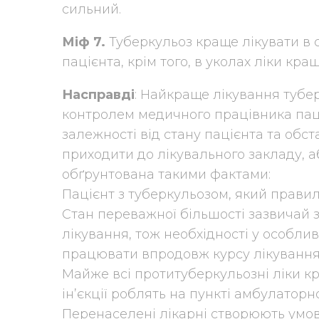
сильний.
Міф 7.
Туберкульоз краще лікувати в ст
пацієнта, крім того, в уколах ліки кр
Насправді
: Найкраще лікування тубе
контролем медичного працівника паці
залежності від стану пацієнта та обст
приходити до лікувального закладу, а
обґрунтована такими фактами:
Пацієнт з туберкульозом, який правиль
Стан переважної більшості зазвичай 
лікування, тож необхідності у особли
працювати впродовж курсу лікування
Майже всі протитуберкульозні ліки кр
ін’єкції роблять на пункті амбулаторн
Перенаселені лікарні створюють умо