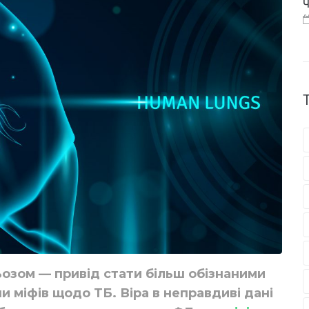
Ч
ьозом — привід стати більш обізнаними
и міфів щодо ТБ. Віра в неправдиві дані