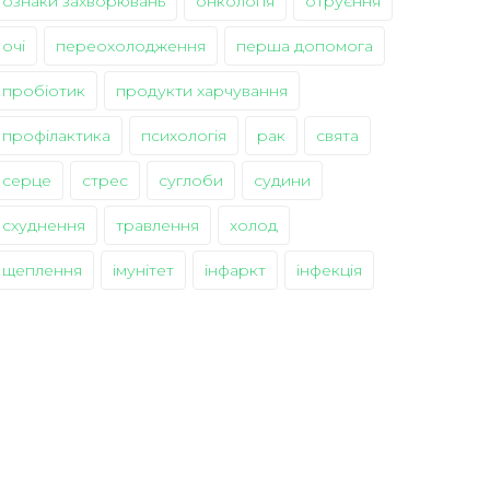
ознаки захворювань
онкологія
отруєння
очі
переохолодження
перша допомога
пробіотик
продукти харчування
профілактика
психологія
рак
свята
серце
стрес
суглоби
судини
схуднення
травлення
холод
щеплення
імунітет
інфаркт
інфекція