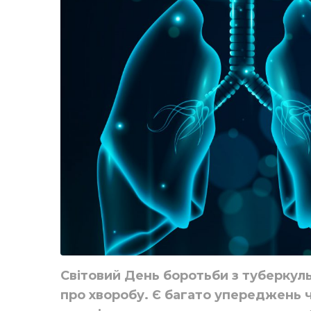
Світовий День боротьби з туберкул
про хворобу. Є багато упереджень ч