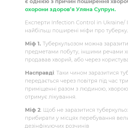
є однією з причин поширення хворо
охорони здоров’я Уляна Супрун.
Експерти Infection Control in Ukraine
найбільш поширені міфи про туберкул
Міф 1.
Туберкульозом можна заразити
предметами побуту, іншими речами хв
продавав хворий, або через користув
Насправді
: Таки чином заразитися т
передається через повітря під час т
приміщенні разом з людиною, хворою 
отримує лікування.
Міф 2
. Щоб не заразитися туберкульоз
прибирати у місцях перебування вели
дезінфікуючих розчинів