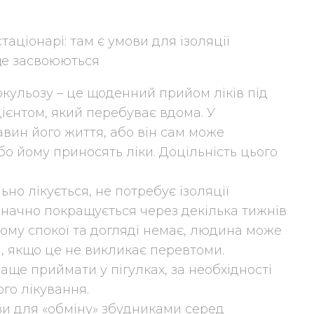
аціонарі: там є умови для ізоляції
аще засвоюються
ркульозу – це щоденний прийом ліків під
єнтом, який перебуває вдома. У
авин його життя, або він сам може
бо йому приносять ліки. Доцільність цього
но лікується, не потребує ізоляції
значно покращується через декілька тижнів
вому спокої та догляді немає, людина може
, якщо це не викликає перевтоми.
аще приймати у пігулках, за необхідності
ого лікування.
ви для «обміну» збудниками серед