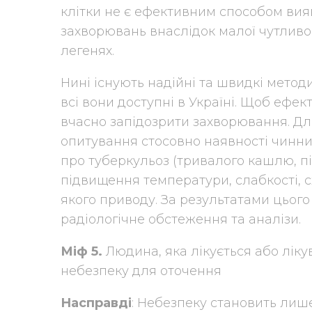
клітки не є ефективним способом вияв
захворювань внаслідок малої чутливос
легенях.
Нині існують надійні та швидкі методи
всі вони доступні в Україні. Щоб ефек
вчасно запідозрити захворювання. Дл
опитування стосовно наявності чинник
про туберкульоз (тривалого кашлю, піт
підвищення температури, слабкості, с
якого приводу. За результатами цьог
радіологічне обстеження та аналізи.
Міф 5.
Людина, яка лікується або ліку
небезпеку для оточення
Насправді
: Небезпеку становить лиш