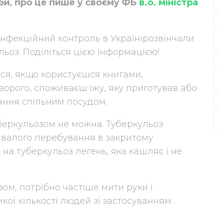
би, про це пише у своєму ФБ
в.о. міністра
/ Інфекційний контроль в Українірозвінчали
ьоз. Поділіться цією інформацією!
ся, якщо користуєшся книгами,
орого, споживаєш їжу, яку приготував або
ання спільним посудом.
уберкульозом не можна. Туберкульоз
ривалого перебування в закритому
на туберкульоз легень, яка кашляє і не
ом, потрібно частіше мити руки і
кої кількості людей зі застосуванням