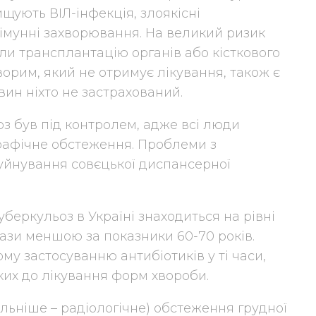
щують ВІЛ-інфекція, злоякісні
оімунні захворювання. На великий ризик
и трансплантацію органів або кісткового
ворим, який не отримує лікування, також є
вин ніхто не застрахований.
оз був під контролем, адже всі люди
рафічне обстеження. Проблеми з
руйнування совєцької диспансерної
уберкульоз в Україні знаходиться на рівні
 рази меншою за показники 60-70 років.
му застосуванню антибіотиків у ті часи,
ких до лікування форм хвороби.
ьніше – радіологічне) обстеження грудної