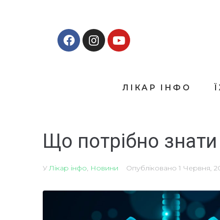
ЛІКАР ІНФО
Що потрібно знати
У
Лікар інфо
,
Новини
Опубліковано
1 Червня, 