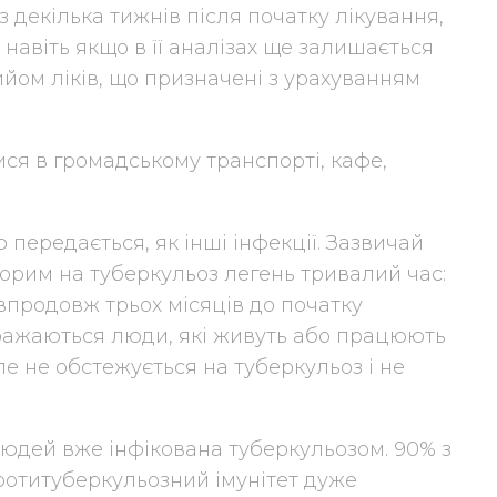
з декілька тижнів після початку лікування,
 навіть якщо в її аналізах ще залишається
йом ліків, що призначені з урахуванням
ся в громадському транспорті, кафе,
 передається, як інші інфекції. Зазвичай
ворим на туберкульоз легень тривалий час:
впродовж трьох місяців до початку
ражаються люди, які живуть або працюють
ле не обстежується на туберкульоз і не
 людей вже інфікована туберкульозом. 90% з
протитуберкульозний імунітет дуже