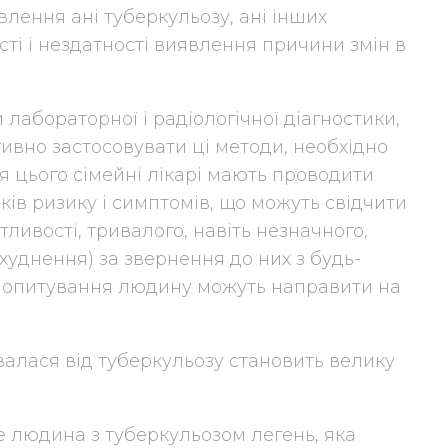
лення ані туберкульозу, ані інших
ті і нездатності виявлення причини змін в
 лабораторної і радіологічної діагностики,
тивно застосовувати ці методи, необхідно
я цього сімейні лікарі мають проводити
ів ризику і симптомів, що можуть свідчити
ливості, тривалого, навіть незначного,
худнення) за звернення до них з будь-
о опитування людину можуть направити на
валася від туберкульозу становить велику
е людина з туберкульозом легень, яка