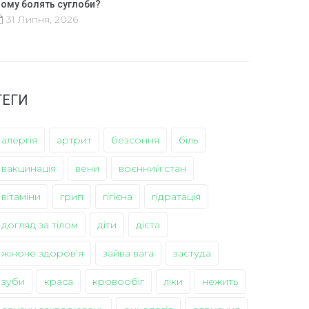
ому болять суглоби?
31 Липня, 2026
ТЕГИ
алергія
артрит
безсоння
біль
вакцинація
вени
воєнний стан
вітаміни
грип
гігієна
гідратація
догляд за тілом
діти
дієта
жіноче здоров'я
зайва вага
застуда
зуби
краса
кровообіг
ліки
нежить