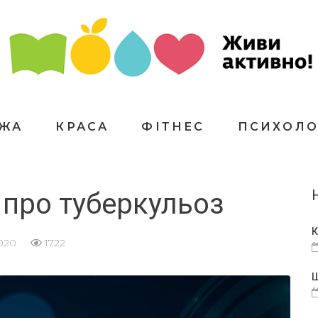
ЇЖА
КРАСА
ФІТНЕС
ПСИХОЛО
 про туберкульоз
К
2020
1722
Щ