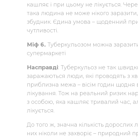
кашляє і при цьому не лікується. Чере
така людина не може нікого заразити,
збудник. Єдина умова – щоденний при
чутливості.
Міф 6.
Туберкульозом можна заразити
супермаркеті
Насправді
: Туберкульоз не так швидко
заражаються люди, які проводять з х
приблизна межа – вісім годин щодня 
лікування. Тож на реальний ризик на
з особою, яка кашляє тривалий час, а
лікується.
До того ж, значна кількість дорослих
них ніколи не захворіє – природний 