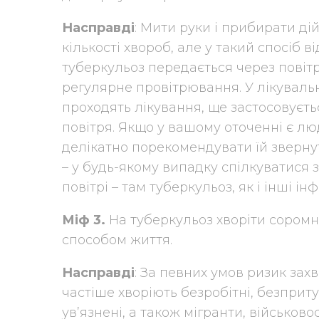
Насправді
: Мити руки і прибирати ді
кількості хвороб, але у такий спосіб 
туберкульоз передається через повітр
регулярне провітрювання. У лікувальн
проходять лікування, ще застосовуєт
повітря. Якщо у вашому оточенні є лю
делікатно порекомендувати їй зверну
– у будь-якому випадку спілкуватися
повітрі – там туберкульоз, як і інші і
Міф 3.
На туберкульоз хворіти сором
способом життя.
Насправді
: За певних умов ризик зах
частіше хворіють безробітні, безприту
ув’язнені, а також мігранти, військов