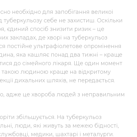
йсно необхідно для запобігання великої
від туберкульозу себе не захистиш. Оскільки
я, єдиний спосіб знизити ризик – це
их закладах, де хворі на туберкульоз
ься постійне ультрафіолетове опромінення
дина, яка кашляє понад два тижні – краще
тися до сімейного лікаря. Ще один момент
 з такою людиною краще на відкритому
нфекції дихальних шляхів, не передається.
но, адже це хвороба людей з неправильним
воріти збільшується. На туберкульоз
льні, люди, які живуть за межею бідності,
ослужбовці, медики, шахтарі і металурги.