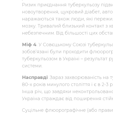
Ризик приєднання туберкульозу підви
новоутворення, цукровий діабет, авт
наражаються також люди, які пережил
мозку. Тривалий близький контакт з х
небезпечним. Від більшості цих обста
Міф 4
. У Совєцькому Союзі туберкуль
зобов’язані були проходити флюорог
туберкульозом в Україні – результат 
системи.
Насправді
: Зараз захворюваність на т
80-х років минулого століття і є в 2-3
Інша річ, що завдяки неконтрольовано
Україна страждає від поширення стій
Суцільне флюорографічне (або правил