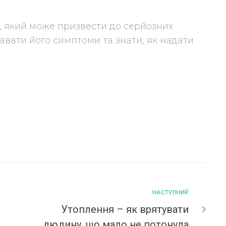
, який може призвести до серйозних
навати його симптоми та знати, як надати
НАСТУПНИЙ
Утоплення – як врятувати
людину, що мало не потонула