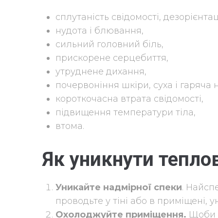
сплутаність свідомості, дезорієнтац
нудота і блювання,
сильний головний біль,
прискорене серцебиття,
утруднене дихання,
почервоніння шкіри, суха і гаряча 
короткочасна втрата свідомості,
підвищення температури тіла,
втома.
Як уникнути тепло
Уникайте надмірної спеки
. Найсп
проводьте у тіні або в приміщені, 
Охолоджуйте приміщення.
Щоби 