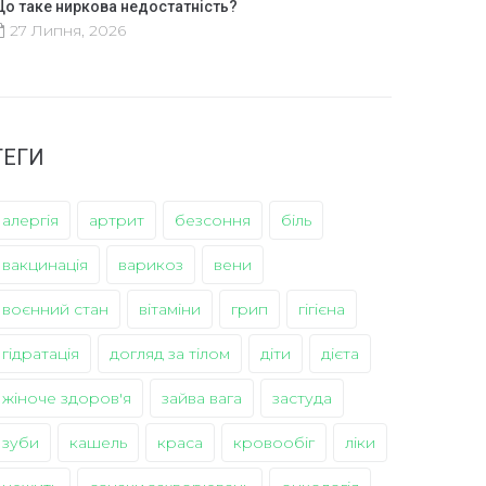
о таке ниркова недостатність?
27 Липня, 2026
ТЕГИ
алергія
артрит
безсоння
біль
вакцинація
варикоз
вени
воєнний стан
вітаміни
грип
гігієна
гідратація
догляд за тілом
діти
дієта
жіноче здоров'я
зайва вага
застуда
зуби
кашель
краса
кровообіг
ліки