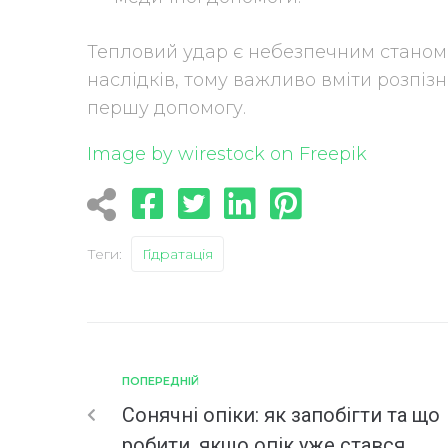
Тепловий удар є небезпечним станом
наслідків, тому важливо вміти розпіз
першу допомогу.
Image by wirestock on Freepik
Теги:
Гідратація
ПОПЕРЕДНІЙ
Сонячні опіки: як запобігти та що
робити, якщо опік уже стався