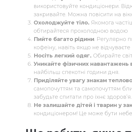
використовуйте кондиціонери. Відк
закривайте. Можна повісити на вікн
Охолоджуйте тіло.
Якомога часті
обтирайтеся прохолодною водою
Пийте багато рідини
. Регулярно п
кофеїну, навіть якщо не відчуваєте
Носіть легкий одяг.
Обирайте світ
Уникайте фізичних навантажень 
найбільш спекотні години дня.
Приділяйте увагу знакам теплов
самопочуттям та самопочуттям близ
забудьте спитати про їхнє здоров’я.
Не залишайте дітей і тварин у за
кондиціонером! Це може бути небе