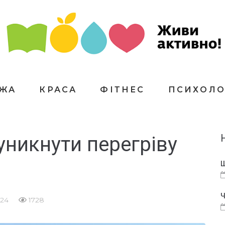
ЇЖА
КРАСА
ФІТНЕС
ПСИХОЛО
уникнути перегріву
Щ
Ч
024
1728