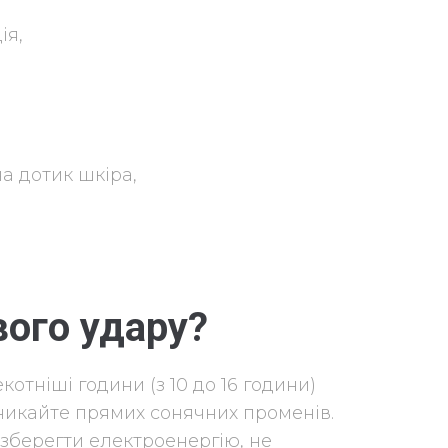
ія,
на дотик шкіра,
вого удару?
екотніші години (з 10 до 16 години)
уникайте прямих сонячних променів.
зберегти електроенергію, не