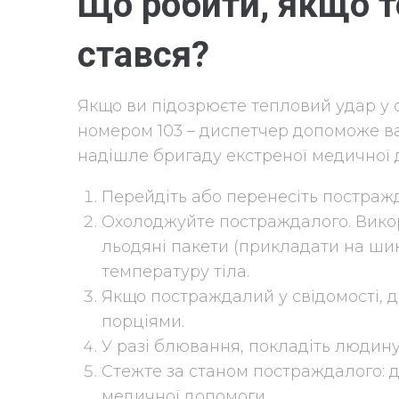
Що робити, якщо т
стався?
Якщо ви підозрюєте тепловий удар у 
номером 103 – диспетчер допоможе ва
надішле бригаду екстреної медичної
Перейдіть або перенесіть постражд
Охолоджуйте постраждалого. Викор
льодяні пакети (прикладати на шию
температуру тіла.
Якщо постраждалий у свідомості, 
порціями.
У разі блювання, покладіть людину 
Стежте за станом постраждалого: д
медичної допомоги.