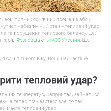
ливом прямих сонячних променів або у
инутися небезпечний стан – тепловий удар.
тіла та порушення теплового балансу. Цей
ікарів.
Розповідають МОЗ України.
Що
и, люди літнього віку. Вони найчастіше
зрити тепловий удар?
альних температур, наприклад, займалися
у, а тепер почуваєтеся зле, то такі
 ви маєте тепловий удар: