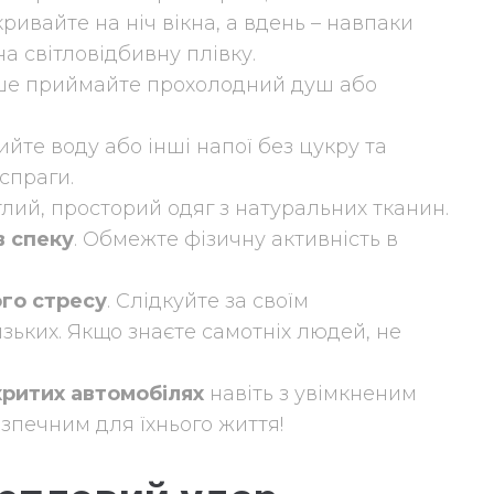
ривайте на ніч вікна, а вдень – навпаки
а світловідбивну плівку.
ше приймайте прохолодний душ або
ийте воду або інші напої без цукру та
 спраги.
лий, просторий одяг з натуральних тканин.
в спеку
. Обмежте фізичну активність в
ого стресу
. Слідкуйте за своїм
ьких. Якщо знаєте самотніх людей, не
критих автомобілях
навіть з увімкненим
зпечним для їхнього життя!