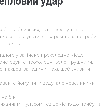
епловий удар
себе чи близьких, зателефонуйте за
м сконтактувати з лікарем та за потреби
 допомоги.
алого у затінене прохолодне місце.
истовуйте прохолодні вологі рушники,
, пахвові западини, пах), щоб знизити
давайте йому пити воду, але невеликими
на бік.
иханням, пульсом і свідомістю до прибуття