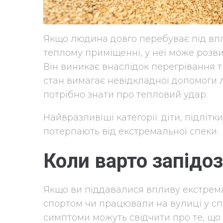
Якщо людина довго перебуває під вп
теплому приміщенні, у неї може розв
Він виникає внаслідок перегрівання 
стан вимагає невідкладної допомоги л
потрібно знати про тепловий удар.
Найвразливіші категорії: діти, підлітк
потерпають від екстремальної спеки.
Коли варто запідо
Якщо ви піддавалися впливу екстрем
спортом чи працювали на вулиці у спек
симптоми можуть свідчити про те, що