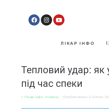
ЛІКАР ІНФО
Тепловий удар: як 
під час спеки
У
Лікар інфо
,
Новини
Опубліковано
4 Липня, 2