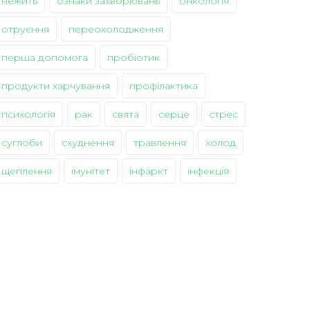
нежить
ознаки захворювань
онкологія
отруєння
переохолодження
перша допомога
пробіотик
продукти харчування
профілактика
психологія
рак
свята
серце
стрес
суглоби
схуднення
травлення
холод
щеплення
імунітет
інфаркт
інфекція