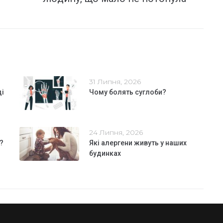
31 Липня, 2026
ді
Чому болять суглоби?
24 Липня, 2026
?
Які алергени живуть у наших
будинках