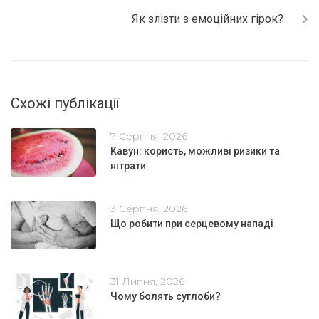
Як злізти з емоційних гірок?
Схожі публікації
7 Серпня, 2026
Кавун: користь, можливі ризики та
нітрати
3 Серпня, 2026
Що робити при серцевому нападі
31 Липня, 2026
Чому болять суглоби?