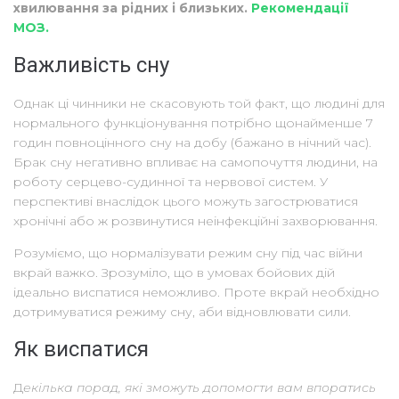
хвилювання за рідних і близьких.
Рекомендації
МОЗ.
Важливість сну
Однак ці чинники не скасовують той факт, що людині для
нормального функціонування потрібно щонайменше 7
годин повноцінного сну на добу (бажано в нічний час).
Брак сну негативно впливає на самопочуття людини, на
роботу серцево-судинної та нервової систем. У
перспективі внаслідок цього можуть загострюватися
хронічні або ж розвинутися неінфекційні захворювання.
Розуміємо, що нормалізувати режим сну під час війни
вкрай важко. Зрозуміло, що в умовах бойових дій
ідеально виспатися неможливо. Проте вкрай необхідно
дотримуватися режиму сну, аби відновлювати сили.
Як виспатися
Д
екілька порад, які зможуть допомогти вам впоратись