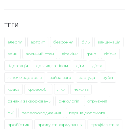
ТЕГИ
алергія
артрит
безсоння
біль
вакцинація
вени
воєнний стан
вітаміни
грип
гігієна
гідратація
догляд за тілом
діти
дієта
жіноче здоров'я
зайва вага
застуда
зуби
краса
кровообіг
ліки
нежить
ознаки захворювань
онкологія
отруєння
очі
переохолодження
перша допомога
пробіотик
продукти харчування
профілактика