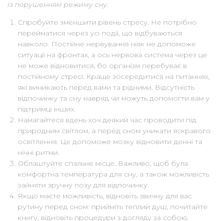
із порушенням режиму сну
.
Спробуйте зменшити рівень стресу. Не потрібно
перейматися через усі події, що відбуваються
навколо. Постійне нервування ніяк не допоможе
ситуації на фронтах, а ось нервова система через це
не може відновитися, бо організм перебуває в
постійному стресі. Краще зосередитися на питаннях,
які виникають перед вами та рідними. Відсутність
відпочинку та сну навряд чи можуть допомогти вам у
підтримці інших.
Намагайтеся вдень хоч деякий час проводити під
природним світлом, а перед сном уникати яскравого
освітлення. Це допоможе мозку відновити денні та
нічні ритми.
Облаштуйте спальне місце. Важливо, щоб була
комфортна температура для сну, а також можливість
зайняти зручну позу для відпочинку.
Якщо маєте можливість, відновіть звичну для вас
рутину перед сном: прийміть теплий душ, почитайте
книгу, відновіть процедури з догляду за собою.