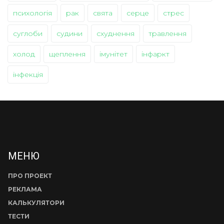
психологія
рак
свята
серце
стрес
суглоби
судини
схуднення
травлення
холод
щеплення
імунітет
інфаркт
інфекція
МЕНЮ
ПРО ПРОЕКТ
РЕКЛАМА
КАЛЬКУЛЯТОРИ
ТЕСТИ