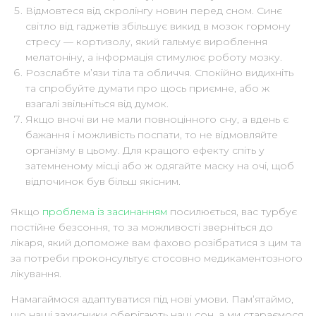
Відмовтеся від скролінгу новин перед сном. Синє
світло від гаджетів збільшує викид в мозок гормону
стресу — кортизолу, який гальмує вироблення
мелатоніну, а інформація стимулює роботу мозку.
Розслабте м’язи тіла та обличчя. Спокійно видихніть
та спробуйте думати про щось приємне, або ж
взагалі звільніться від думок.
Якщо вночі ви не мали повноцінного сну, а вдень є
бажання і можливість поспати, то не відмовляйте
організму в цьому. Для кращого ефекту спіть у
затемненому місці або ж одягайте маску на очі, щоб
відпочинок був більш якісним.
Якщо
проблема із засинанням
посилюється, вас турбує
постійне безсоння, то за можливості зверніться до
лікаря, який допоможе вам фахово розібратися з цим та
за потреби проконсультує стосовно медикаментозного
лікування.
Намагаймося адаптуватися під нові умови. Пам’ятаймо,
що наші захисники оберігають наш сон, а ми стараємося