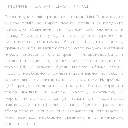
ПРІОРИТЕТ – ДАРАМ РІДНОЇ ПРИРОДИ
Важливу увагу слід приділяти рослинній їжі. В природних
умовах помірних широт досить рослинних продуктів
тривалого зберігання, які корисні для організму й
взимку. Ті рослинні культури, що є звичними у регіоні, де
ви виросли, генетично більше підходить вашому
організму і краще засвоюються. Тобто будь-які екзотичні
плоди, привезені з теплих країн – ті ж авокадо, банани,
апельсини – для нас, виявляється, не такі корисні, як
звичайнісінькі капуста, буряк, морква, яблука, груші…
Просто необхідно споживати дари рідної природи з
максимальною ефективністю для організму. Наприклад,
щоб краще засвоївся вітамін А, яким багата морква, її
треба вживати з жиром (маслом, сметаною). У
морквяний сік можна капнути трішки олії. Якщо немає
ніяких дієтичних обмежень, якщо будете правильно,
збалансовано, різноманітно харчуватися, отримаєте з
їжею все, що необхідно організму в оптимальному
співвідношенні.