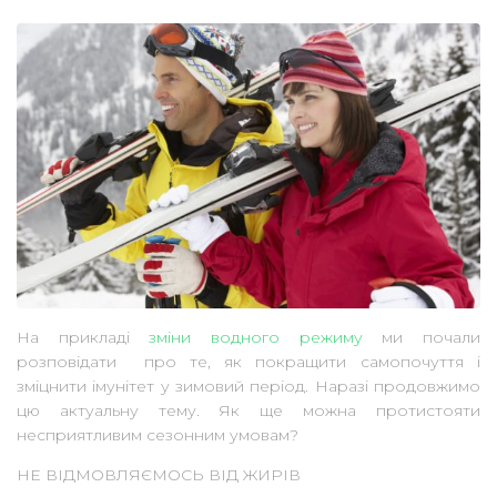
На прикладі
зміни водного режиму
ми почали
розповідати про те, як покращити самопочуття і
зміцнити імунітет у зимовий період. Наразі продовжимо
цю актуальну тему. Як ще можна протистояти
несприятливим сезонним умовам?
НЕ ВІДМОВЛЯЄМОСЬ ВІД ЖИРІВ