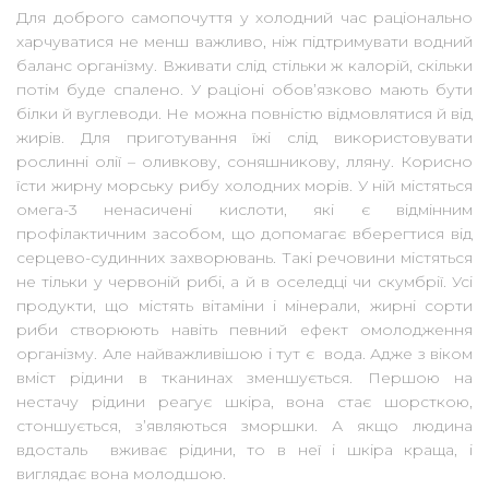
Для доброго самопочуття у холодний час раціонально
харчуватися не менш важливо, ніж підтримувати водний
баланс організму. Вживати слід стільки ж калорій, скільки
потім буде спалено. У раціоні обов’язково мають бути
білки й вуглеводи. Не можна повністю відмовлятися й від
жирів. Для приготування їжі слід використовувати
рослинні олії – оливкову, соняшникову, лляну. Корисно
їсти жирну морську рибу холодних морів. У ній містяться
омега-3 ненасичені кислоти, які є відмінним
профілактичним засобом, що допомагає вберегтися від
серцево-судинних захворювань. Такі речовини містяться
не тільки у червоній рибі, а й в оселедці чи скумбрії. Усі
продукти, що містять вітаміни і мінерали, жирні сорти
риби створюють навіть певний ефект омолодження
організму. Але найважливішою і тут є вода. Адже з віком
вміст рідини в тканинах зменшується. Першою на
нестачу рідини реагує шкіра, вона стає шорсткою,
стоншується, з’являються зморшки. А якщо людина
вдосталь вживає рідини, то в неї і шкіра краща, і
виглядає вона молодшою.