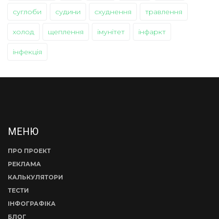
суглоби
судини
схуднення
травлення
холод
щеплення
імунітет
інфаркт
інфекція
МЕНЮ
ПРО ПРОЕКТ
РЕКЛАМА
КАЛЬКУЛЯТОРИ
ТЕСТИ
ІНФОГРАФІКА
БЛОГ