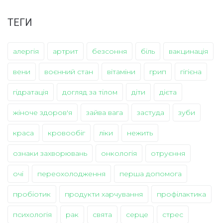
ТЕГИ
алергія
артрит
безсоння
біль
вакцинація
вени
воєнний стан
вітаміни
грип
гігієна
гідратація
догляд за тілом
діти
дієта
жіноче здоров'я
зайва вага
застуда
зуби
краса
кровообіг
ліки
нежить
ознаки захворювань
онкологія
отруєння
очі
переохолодження
перша допомога
пробіотик
продукти харчування
профілактика
психологія
рак
свята
серце
стрес