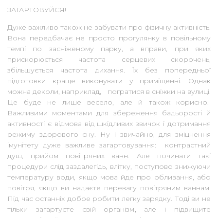
ЗАГАРТОВУЙСЯ!
Дуже важливо також не забувати про фізичну активність.
Вона передбачає не просто прогулянку в повільному
темпі по засніженому парку, а вправи, при яких
прискорюється частота серцевих скорочень,
збільшується частота дихання. Їх без попередньої
підготовки краще виконувати у приміщенні. Однак
можна деколи, наприклад, погратися в сніжки на вулиці.
Це буде не лише весело, але й також корисно.
Важливими моментами для збереження бадьорості й
активності є відмова від шкідливих звичок і дотримання
режиму здорового сну. Ну і звичайно, для зміцнення
імунітету дуже важливе загартовування: контрастний
душ, прийом повітряних ванн. Але починати такі
процедури слід заздалегідь, влітку, поступово знижуючи
температуру води, якщо мова йде про обливання, або
повітря, якщо ви надаєте перевагу повітряним ваннам.
Під час останніх добре робити легку зарядку. Тоді ви не
тільки загартуєте свій організм, але і підвищите