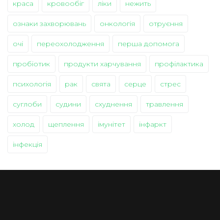
краса
кровообіг
ліки
нежить
ознаки захворювань
онкологія
отруєння
очі
переохолодження
перша допомога
пробіотик
продукти харчування
профілактика
психологія
рак
свята
серце
стрес
суглоби
судини
схуднення
травлення
холод
щеплення
імунітет
інфаркт
інфекція