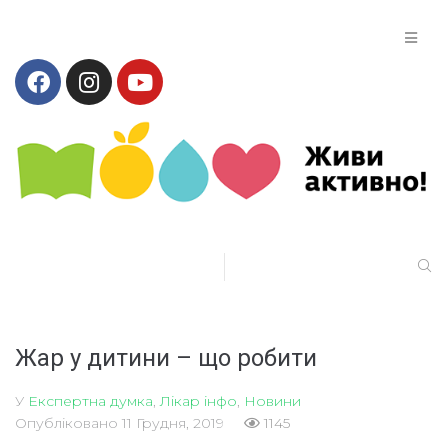
Жар у дитини – що робити
У
Експертна думка
,
Лікар інфо
,
Новини
Опубліковано
11 Грудня, 2019
1145