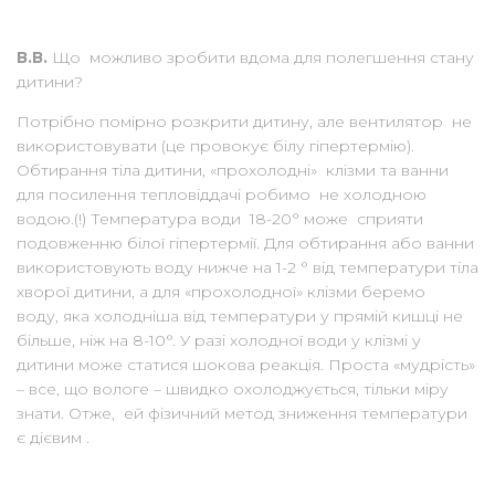
В.В.
Що можливо зробити вдома для полегшення стану
дитини?
Потрібно помірно розкрити дитину, але вентилятор не
використовувати (це провокує білу гіпертермію).
Обтирання тіла дитини, «прохолодні» клізми та ванни
для посилення тепловіддачі робимо не холодною
водою.(!) Температура води 18-20° може сприяти
подовженню білої гіпертермії. Для обтирання або ванни
використовують воду нижче на 1-2 ° від температури тіла
хворої дитини, а для «прохолодної» клізми беремо
воду, яка холодніша від температури у прямій кишці не
більше, ніж на 8-10°. У разі холодної води у клізмі у
дитини може статися шокова реакція. Проста «мудрість»
– все, що вологе – швидко охолоджується, тільки міру
знати. Отже, ей фізичний метод зниження температури
є дієвим .