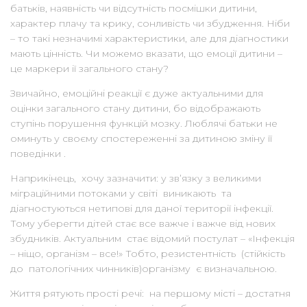
батьків, наявність чи відсутність посмішки дитини,
характер плачу та крику, сонливість чи збудження. Ніби
– то такі незначимі характеристики, але для діагностики
мають цінність. Чи можемо вказати, що емоції дитини –
це маркери ії загального стану?
Звичайно, емоційні реакції є дуже актуальними для
оцінки загального стану дитини, бо відображають
ступінь порушення функцій мозку. Люблячі батьки не
оминуть у своєму спостереженні за дитиною зміну її
поведінки .
Наприкінець, хочу зазначити: у зв’язку з великими
міграційними потоками у світі виникають та
діагностуються нетипові для даної території інфекції.
Тому уберегти дітей стає все важче і важче від нових
збудників. Актуальним стає відомий постулат – «Інфекція
– ніщо, організм – все!» Тобто, резистентність (стійкість
до патологічних чинників)організму є визначальною.
Життя рятують прості речі: на першому місті – достатня