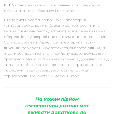
В.В.
Як підтримувати водний баланс при гіпертермії,
скільки пити та виділяти сечі має дитина?
Рясне пиття особливо при білій гіпертермії –
життєвонеобхідне: пити бажано сольові розчини (є
велика різноманітність у аптеках), а лимонне питво – з
обережністю у алергіків, це підтримає водно-сольовий
баланс в організмі. Адже при гіпертермії з частим
диханням та через шкіру втрачається багато рідини, ці
втрати збільшуються після прийому жарознижувальних
препаратів. Якщо дитина категорично відмовляється від
питва – є небезпека зневоднення, що призводить до
порушення водно-сольового обміну, функції
серцевосудинної системи, мозку, нирок.
На кожен підйом
температури дитина має
вживати додатково до