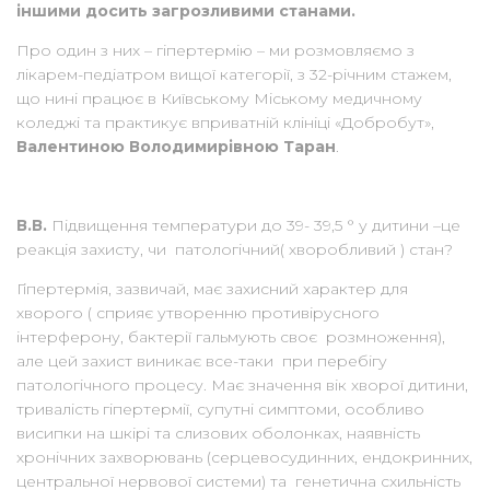
іншими досить загрозливими станами.
Про один з них – гіпертермію – ми розмовляємо з
лікарем-педіатром вищої категорії, з 32-річним стажем,
що нині працює в Київському Міському медичному
коледжі та практикує вприватній клініці «Добробут»,
Валентиною Володимирівною Таран
.
В.В.
Підвищення температури до 39- 39,5 ° у дитини –це
реакція захисту, чи патологічний( хворобливий ) стан?
Гіпертермія, зазвичай, має захисний характер для
хворого ( сприяє утворенню противірусного
інтерферону, бактерії гальмують своє розмноження),
але цей захист виникає все-таки при перебігу
патологічного процесу. Має значення вік хворої дитини,
тривалість гіпертермії, супутні симптоми, особливо
висипки на шкірі та слизових оболонках, наявність
хронічних захворювань (серцевосудинних, ендокринних,
центральної нервової системи) та генетична схильність