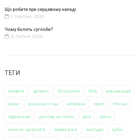
Що робити при серцевому нападі
3 Серпня, 2026
Чому болять суглоби?
31 Липня, 2026
ТЕГИ
алергія
артрит
безсоння
біль
вакцинація
вени
воєнний стан
вітаміни
грип
гігієна
гідратація
догляд за тілом
діти
дієта
жіноче здоров'я
зайва вага
застуда
зуби