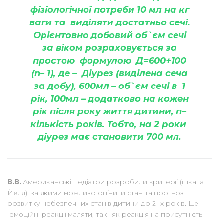
фізіологічної потреби 10 мл на кг
ваги та виділяти достатньо сечі.
Орієнтовно добовий об`єм сечі
за віком розраховується за
простою формулою Д=600+100
(n– 1), де – Діурез (виділена сеча
за добу), 600мл – об`єм сечі в 1
рік, 100мл – додатково на кожен
рік після року життя дитини, n–
кількість років. Тобто, на 2 роки
діурез має становити 700 мл.
В.В.
Американські педіатри розробили критерїі (шкала
Йеля), за якими можливо оцінити стан та прогноз
розвитку небезпечних станів дитини до 2 -х років. Це –
емоційні реакціі маляти, такі, як реакція на присутність