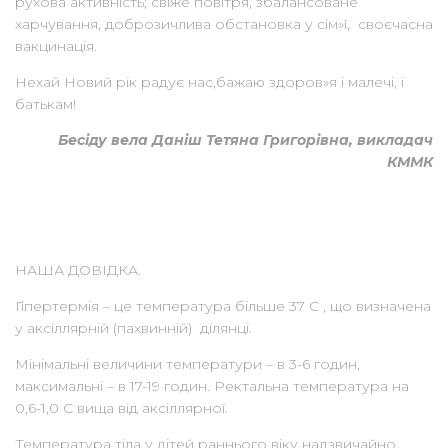
рухова активність; свіже повітря, збалансоване
харчування, доброзичлива обстановка у сім»ї, своєчасна
вакцинація.
Нехай Новий рік радує нас,бажаю здоров»я і малечі, і
батькам!
Бесіду вела Даніш Тетяна Григорівна, викладач
КММК
НАША ДОВІДКА.
Гіпертермія – це температура більше 37 С , що визначена
у аксіллярній (пахвинній) ділянці.
Мінімальні величини температури – в 3-6 годин,
максимальні – в 17-19 годин. Ректальна температура на
0,6-1,0 С вища від аксіллярної.
Температура тіла у дітей раннього віку надзвичайно