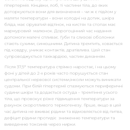
гіпертермія. Кінцівки, лоб, ті частини тіла, до яких
доторкуються вони для визначення – чи ж є підйом у
маляти температури – вони холодні на дотик, шкіра
бліда, має сіруватий відтінок, на кистях та стопах має
мармуровий малюнок. Дорогоцінний час надання
допомоги малечі спливає. Губи та слизові оболонки
стають сухими, синюшними. Дитина тремтить, ховається
під ковдру, уникає контактів, дратівлива. Цей стан
супроводжується тахікардією, частим диханням.
Після 37,5° температура стрімко наростає, і на цьому
фоні у дітей до 2-х років часто порушується стан
центральної нервової системи,інколи можуть виникати
судоми. При білій гіпертермії спазмуються периферичні
судини шкіри та додається остуда – тремтіння усього
тіла, що провокує різке підвищення температури за
рахунок скоротливого термогенезу. Гірше, якщо в цей
час дитина не вживає рідини та відмовляється від питва,
дефіцит рідини протидіє зниженню температури та
виведенню токсинів через нирки.