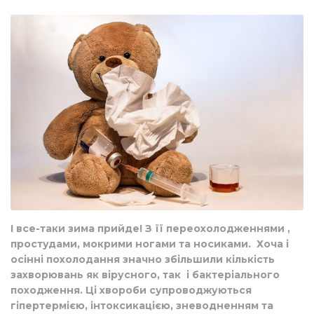
І все-таки зима прийде! З її переохолодженнями ,
простудами, мокрими ногами та носиками. Хоча і
осінні похолодання значно збільшили кількість
захворювань як вірусного, так і бактеріального
походження. Ці хвороби супроводжуються
гіпертермією, інтоксикацією, зневодненням та