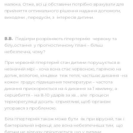
малюка. Отже, всі ці обставини потрібно врахувати для
прийняття оптимального рішення надання допомоги,
виходячи , передусім, з інтересів дитини.
В.В.
Педіатри розрізняють гіпертермію червону та
білу,остання у прогностичному плані – більш
небезпечна, чому?
При червоній гіпертермії стан дитини порушується в
незначній мірі – хоча вона стає червоною, гарячою на
дотик, вологою, кінцівки теж теплі, частішає дихання –на
кожен градус підвищення температури – частота
дихання прискорюється на 4 дихання за 1 хвилину, а
серцебиття – на 8-10 ударів за хв. , але процеси
терморегуляції досить сприятливі, щоб організм
упорався з проблемою.
Біла гіпертермія також може бути як при вірусній, так і
бактеріальній інфекції, але вона небезпечніша тим, що
батьки не відразу орієнтуються, що у дитини