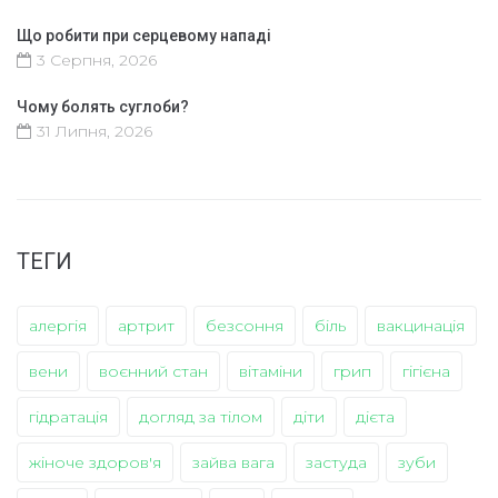
Що робити при серцевому нападі
3 Серпня, 2026
Чому болять суглоби?
31 Липня, 2026
ТЕГИ
алергія
артрит
безсоння
біль
вакцинація
вени
воєнний стан
вітаміни
грип
гігієна
гідратація
догляд за тілом
діти
дієта
жіноче здоров'я
зайва вага
застуда
зуби