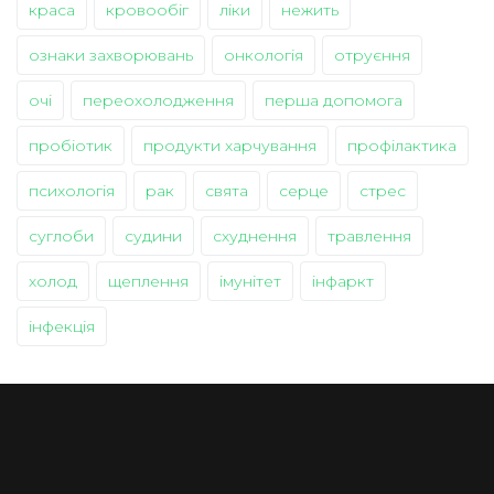
краса
кровообіг
ліки
нежить
ознаки захворювань
онкологія
отруєння
очі
переохолодження
перша допомога
пробіотик
продукти харчування
профілактика
психологія
рак
свята
серце
стрес
суглоби
судини
схуднення
травлення
холод
щеплення
імунітет
інфаркт
інфекція