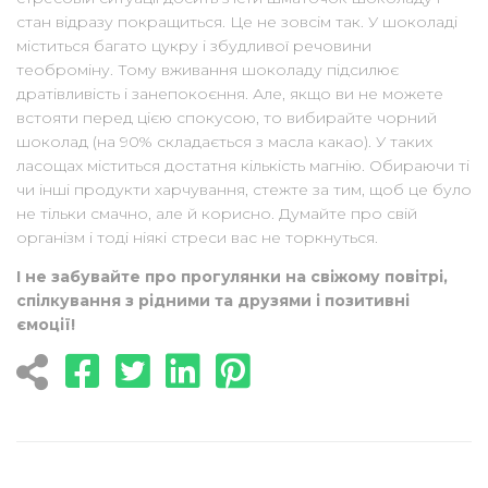
стан відразу покращиться. Це не зовсім так. У шоколаді
міститься багато цукру і збудливої речовини
теоброміну. Тому вживання шоколаду підсилює
дратівливість і занепокоєння. Але, якщо ви не можете
встояти перед цією спокусою, то вибирайте чорний
шоколад (на 90% складається з масла какао). У таких
ласощах міститься достатня кількість магнію. Обираючи ті
чи інші продукти харчування, стежте за тим, щоб це було
не тільки смачно, але й корисно. Думайте про свій
організм і тоді ніякі стреси вас не торкнуться.
І не забувайте про прогулянки на свіжому повітрі,
спілкування з рідними та друзями і позитивні
ємоції!