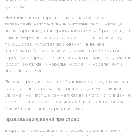
органом.
Нестабільність в державі, жахливі картинки з
телеекранів, надтоактивний життєвий ритм… – все це
вганяє організм у стан хронічного стресу. Проте, якщо з
ним не боротися, він може серйозно нашкодити тілу і
психіці, розвинуться захворювання, і виникне
депресія.\n\nОдним з важливих моментів у боротьбі зі
стресами є харчування як джерело незамінних нутрієнтів
(особливо білків), мінеральних солей, мікроелементів і
вітамінів всіх груп.
Під час стресу кількість необхідних організму елементів
зростає, а значить, і харчування має бути особливим.
Організм найчастіше сам натякає вам, чого йому в даний
момент не вистачає – з’являється бажання їсти солоне,
м’ясне, іноді навіть погризти крейди.
Правила харчування при стресі
В організмі є особливі антистресові речовини, вони