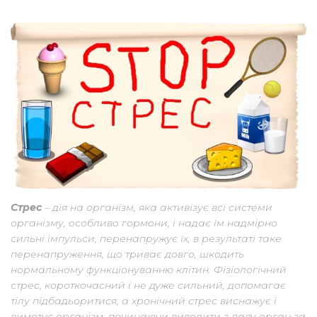
Стрес
– дія на організм, яка активізує всі системи
організму, особливо гормони, і надає їм надмірно
сильні імпульси, перенапружує їх, в результаті таке
перенапруження, що триває довго, шкодить
нормальному функціонуванню клітин. Фізіологічний
стрес, короткочасний і не дуже сильний, допомагає
тілу підбадьоритися, а хронічний стрес виснажує і
вимотує організм, починаючи виводити з ладу орган за