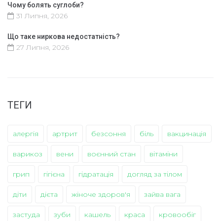
Чому болять суглоби?
31 Липня, 2026
Що таке ниркова недостатність?
27 Липня, 2026
ТЕГИ
алергія
артрит
безсоння
біль
вакцинація
варикоз
вени
воєнний стан
вітаміни
грип
гігієна
гідратація
догляд за тілом
діти
дієта
жіноче здоров'я
зайва вага
застуда
зуби
кашель
краса
кровообіг