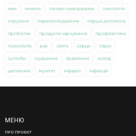
ліки
нежить
ознаки захворювань
онкологія
отруєння
переохолодження
перша допомога
пробіотик
продукти харчування
профілактика
психологія
рак
свята
серце
стрес
суглоби
схуднення
травлення
холод
щеплення
імунітет
інфаркт
інфекція
МЕНЮ
ПРО ПРОЕКТ