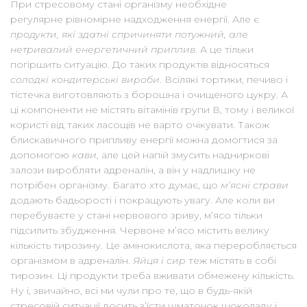
При стресовому стані організму необхідне
регулярне рівномірне надходження енергії. Але є
продукти, які здатні спричиняти потужний, але
нетривалий енергетичний приплив
. А це тільки
погіршить ситуацію. До таких продуктів відносяться
солодкі кондитерські вироби
. Всілякі тортики, печиво і
тістечка виготовляють з борошна і очищеного цукру. А
ці компоненти не містять вітамінів групи В, тому і великої
користі від таких ласощів не варто очікувати. Також
блискавичного припливу енергії можна домогтися за
допомогою
кави
, але цей напій змусить надниркові
залози виробляти адреналін, а він у надлишку не
потрібен організму. Багато хто думає, що
м’ясні страви
додають бадьорості і покращують увагу. Але коли ви
перебуваєте у стані нервового зриву, м’ясо тільки
підсилить збудження. Червоне м’ясо містить велику
кількість тирозину. Це амінокислота, яка переробляється
організмом в адреналін.
Яйця і сир
теж містять в собі
тирозин. Ці продукти треба вживати обмежену кількість.
Ну і, звичайно, всі ми чули про те, що в будь-якій
стресовій ситуації досить з’їсти шматочок шоколаду і