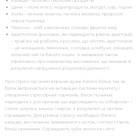
Кальцій – молоко і молочні продукти.
Цинк – пісне м’ясо, морепродукти, йогурт, сир, горіхи.
Холін – яєчний жовток, печінка яловича, пророслі
зерна пшениці.
Глюкоза – хліб з висівками, солодкі фрукти, мед.
Адаптогени (речовин, які підвищують рівень адаптації)
– трав’яні чаї роблять з рослин, що містять адаптогени
– це женьшень, лимонник, солодка, комбучи, ехінацея,
зелений чай та багато інших. Їх вживання також
ефективно при нервовому виснаженні, що виникає в
результаті напруженої розумової діяльності.
При стресі організм втрачає дуже багато білка, так як
білок витрачається на активацію системи імунітету і
утворення стресорних гормонів. Білок починає
надходити з усіх органів, що відповідають за «оборону» –
стінок шлунка, кишок і нирок. У результаті, ці органи
страждають. Для реакції стресу необхідно багато
кальцію, він починає вимиватися з кісток, і кістки стають
більш крихкими. Страждають зуби, волосся і нігті.