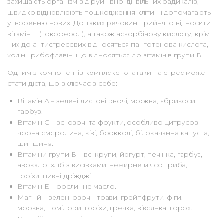
захищають організм від руйнівної дії вільних радикалів,
швидко відновлюють пошкодження клітин і допомагають
утворенню нових. До таких речовин прийнято відносити
вітамін Е (токоферол), а також аскорбінову кислоту, крім
них до антистресових відносяться пантотенова кислота,
холін і рибофлавін, що відносяться до вітамінів групи В.
Одним з компонентів комплексної атаки на стрес може
стати дієта, що включає в себе:
Вітамін А – зелені листові овочі, морква, абрикоси,
гарбуз.
Вітамін С – всі овочі та фрукти, особливо цитрусові,
чорна смородина, ківі, брокколі, білокачанна капуста,
шипшина.
Вітаміни групи В – всі крупи, йогурт, печінка, гарбуз,
авокадо, хліб з висівками, нежирне м’ясо і риба,
горіхи, пивні дріжджі.
Вітамін Е – рослинне масло.
Магній – зелені овочі і трави, грейпфрути, фіги,
морква, помідори, горіхи, гречка, вівсянка, горох.