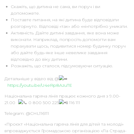
Скажіть, що дитина не сама, ви поруч і ви
допоможете.
Поставте питання, на які дитина буде відповідати
розгорнуто. Відповіді «так» або «ні»потрібно уникати.
Активність. Дайте дитині завдання, яке вона може
виконати. Наприклад, попросіть допомогти вам
порахувати щось, подивитися номер будинку поруч
або дайте будь-яке інше невелике завдання
відповідно до віку дитини.
Розкажіть, що сталося, підсумовуючи ситуацію.⠀
Детальніше у відео від @
⠀
https://youtu.be/U4eRp8AzuTE
⠀
Національна гаряча лінія працює кожного дня з 9.00-
21.00⠀
0 800 500 225
116 111
Telegram: @CHL116111⠀
«Проєкт «Національна гаряча лінія для дітей та молоді»
впроваджується Громадською організацією «Ла Страда-