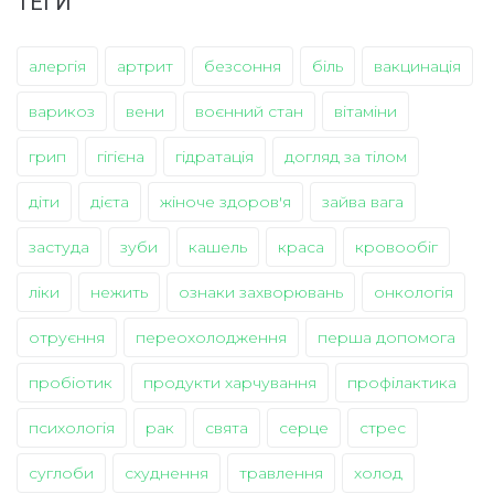
ТЕГИ
алергія
артрит
безсоння
біль
вакцинація
варикоз
вени
воєнний стан
вітаміни
грип
гігієна
гідратація
догляд за тілом
діти
дієта
жіноче здоров'я
зайва вага
застуда
зуби
кашель
краса
кровообіг
ліки
нежить
ознаки захворювань
онкологія
отруєння
переохолодження
перша допомога
пробіотик
продукти харчування
профілактика
психологія
рак
свята
серце
стрес
суглоби
схуднення
травлення
холод