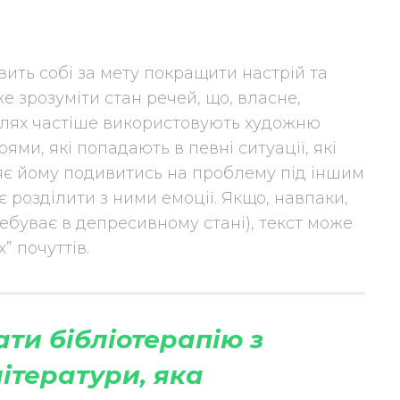
ить собі за мету покращити настрій та
 зрозуміти стан речей, що, власне,
ілях частіше використовують художню
ями, які попадають в певні ситуації, які
яє йому подивитись на проблему під іншим
 розділити з ними емоції. Якщо, навпаки,
ебуває в депресивному стані), текст може
 почуттів.
ти бібліотерапію з
ітератури, яка