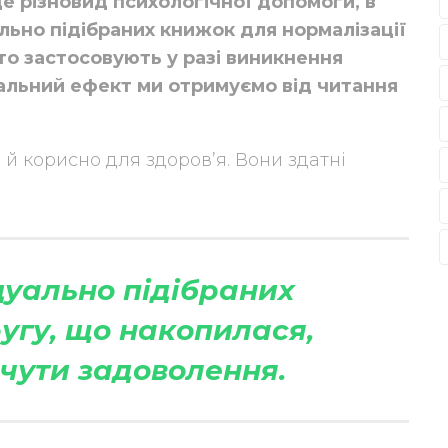
це різновид психологічної допомоги, в
льно підібраних книжок для нормалізації
асто застосовують у разі виникнення
вальний ефект ми отримуємо від читання
 й корисно для здоров’я. Вони здатні
дуально підібраних
угу, що накопилася,
дчути задоволення.