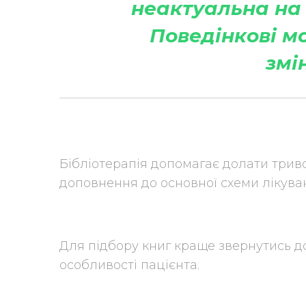
неактуальна на 
Поведінкові м
змі
Бібліотерапія допомагає долати триво
доповнення до основної схеми лікува
Для підбору книг краще звернутись до
особливості пацієнта.