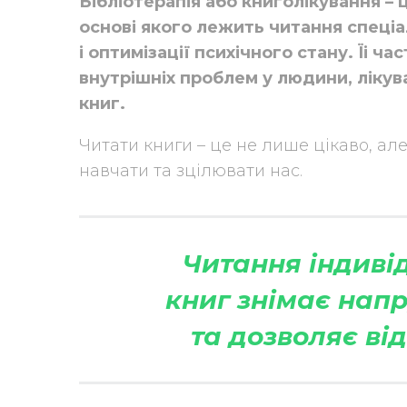
Бібліотерапія або книголікування – 
основі якого лежить читання спеціа
і оптимізації психічного стану. Їі ч
внутрішніх проблем у людини, ліку
книг.
Читати книги – це не лише цікаво, але
навчати та зцілювати нас.
Читання індиві
книг знімає напр
та дозволяє ві