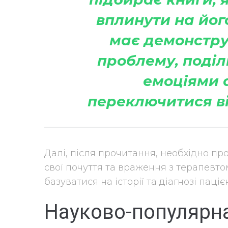
вплинути на йог
має демонстру
проблему, поділ
емоціями 
переключитися ві
Далі, після прочитання, необхідно п
свої почуття та враження з терапевто
базуватися на історії та діагнозі паціє
Науково-популярн