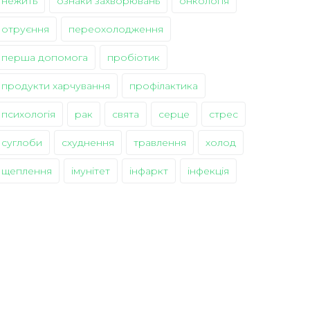
нежить
ознаки захворювань
онкологія
отруєння
переохолодження
перша допомога
пробіотик
продукти харчування
профілактика
психологія
рак
свята
серце
стрес
суглоби
схуднення
травлення
холод
щеплення
імунітет
інфаркт
інфекція