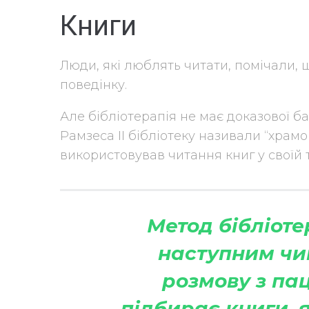
Книги
Люди, які люблять читати, помічали, 
поведінку.
Але бібліотерапія не має доказової б
Рамзеса II бібліотеку називали “храм
використовував читання книг у своїй т
Метод бібліоте
наступним чи
розмову з пац
підбирає книги, 