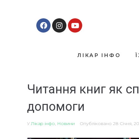
ЛІКАР ІНФО
Читання книг як сп
допомоги
У
Лікар інфо
,
Новини
Опубліковано
28 Січня, 20