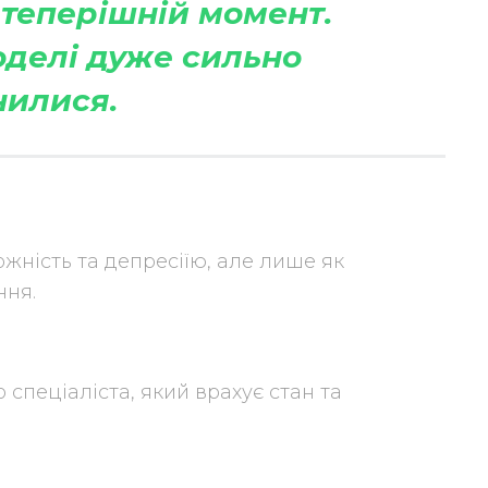
теперішній момент.
оделі дуже сильно
нилися.
жність та депресіїю, але лише як
ння.
 спеціаліста, який врахує стан та