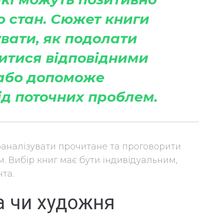
о стан. Сюжет книги
вати, як подолати
итися відповідними
або допоможе
д поточних проблем.
роаналізувати прочитане та проговорити
м. Вибір книг має бути індивідуальним,
нта.
а чи художня