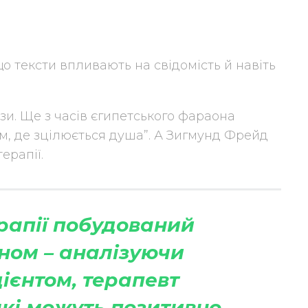
що тексти впливають на свідомість й навіть
ази. Ще з часів єгипетського фараона
ом, де зцілюється душа”. А Зигмунд Фрейд
ерапії.
рапії побудований
ном – аналізуючи
ієнтом, терапевт
які можуть позитивно