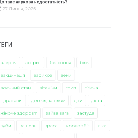
о таке ниркова недостатність?
27 Липня, 2026
ТЕГИ
алергія
артрит
безсоння
біль
вакцинація
варикоз
вени
воєнний стан
вітаміни
грип
гігієна
гідратація
догляд за тілом
діти
дієта
жіноче здоров'я
зайва вага
застуда
зуби
кашель
краса
кровообіг
ліки