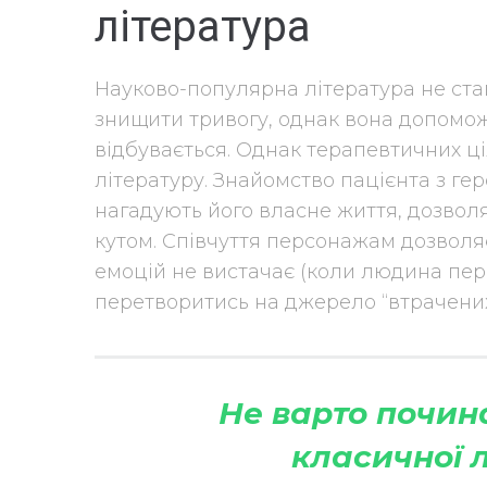
література
Науково-популярна література не став
знищити тривогу, однак вона допоможе
відбувається. Однак терапевтичних ц
літературу. Знайомство пацієнта з геро
нагадують його власне життя, дозвол
кутом. Співчуття персонажам дозволяє
емоцій не вистачає (коли людина пер
перетворитись на джерело “втрачених”
Не варто почина
класичної л