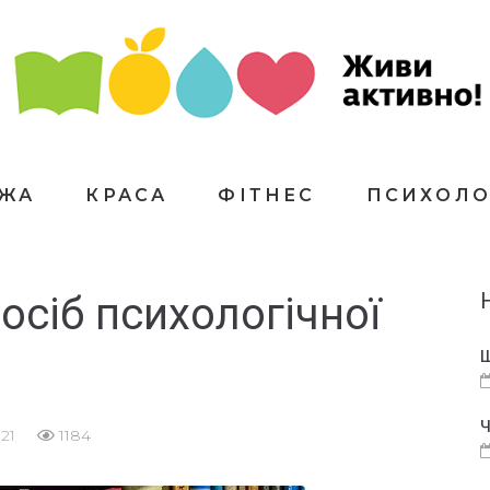
ЇЖА
КРАСА
ФІТНЕС
ПСИХОЛО
осіб психологічної
Щ
Ч
21
1184