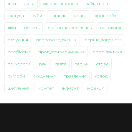
діти
дієта
жіноче здоров'я
зайва вага
застуда
зуби
кашель
краса
кровообіг
ліки
нежить
ознаки захворювань
онкологія
отруєння
переохолодження
перша допомога
пробіотик
продукти харчування
профілактика
психологія
рак
свята
серце
стрес
суглоби
схуднення
травлення
холод
щеплення
імунітет
інфаркт
інфекція