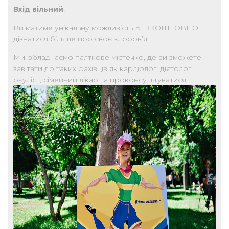
Вхід вільний
!
Ви матиме унікальну можливість БЕЗКОШТОВНО
дізнатися більше про своє здоров’я.
Ми обладнаємо палткове містечко, де ви зможете
завітати до таких фахівців як кардіолог, дієтолог,
окуліст, сімейний лікар та проконсультуватися.