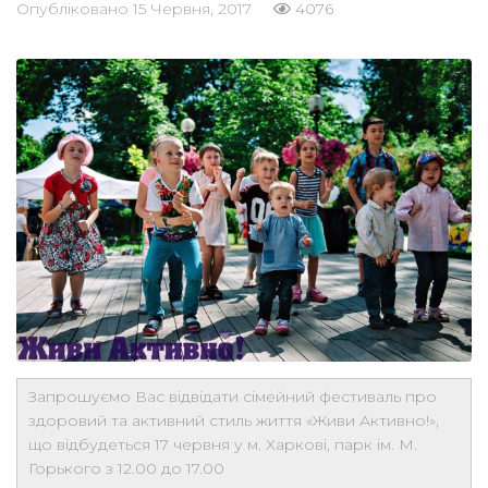
Опубліковано
15 Червня, 2017
4076
Запрошуємо Вас відвідати сімейний фестиваль про
здоровий та активний стиль життя «Живи Активно!»,
що відбудеться 17 червня у м. Харкові, парк ім. М.
Горького з 12.00 до 17.00