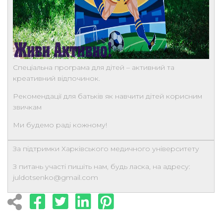
Спеціальна програма для дітей – активний та
креативний відпочинок.
Рекомендації для батьків як навчити дітей корисним
звичкам
Ми будемо раді кожному!
За підтримки Харківського медичного університету
З питань участі пишіть нам, будь ласка, на адресу:
juldotsenko@gmail.com