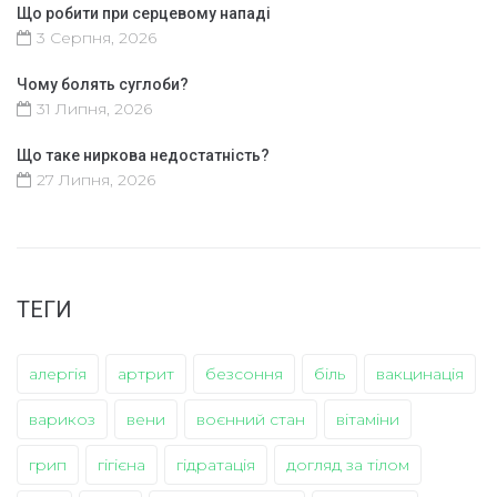
Що робити при серцевому нападі
3 Серпня, 2026
Чому болять суглоби?
31 Липня, 2026
Що таке ниркова недостатність?
27 Липня, 2026
ТЕГИ
алергія
артрит
безсоння
біль
вакцинація
варикоз
вени
воєнний стан
вітаміни
грип
гігієна
гідратація
догляд за тілом