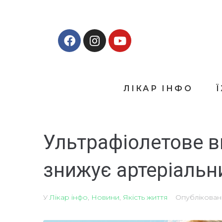
ЛІКАР ІНФО
Ультрафіолетове 
знижує артеріальн
У
Лікар інфо
,
Новини
,
Якість життя
Опублікова