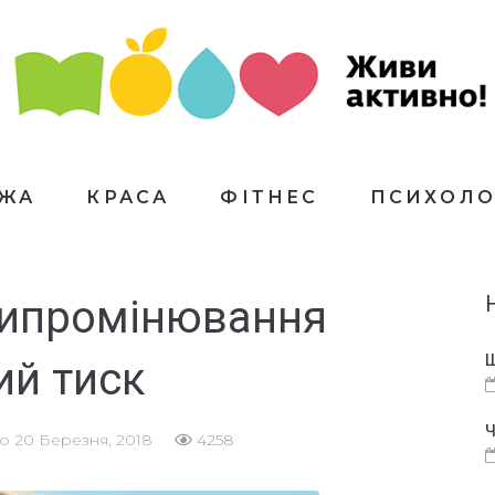
ЇЖА
КРАСА
ФІТНЕС
ПСИХОЛО
випромінювання
Щ
ий тиск
Ч
но
20 Березня, 2018
4258