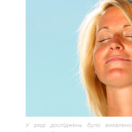
У ряді досліджень було виявлен