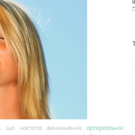
Щ
о, що частота виникнення
артеріальної