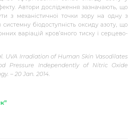
екту. Автори дослідження зазначають, що
ти з механістичної точки зору на одну з
системну біодоступність оксиду азоту, що
них варіацій кров’яного тиску і серцево-
al. UVA Irradiation of Human Skin Vasodilates
od Pressure Independently of Nitric Oxide
gy. – 20 Jan. 2014.
ск”