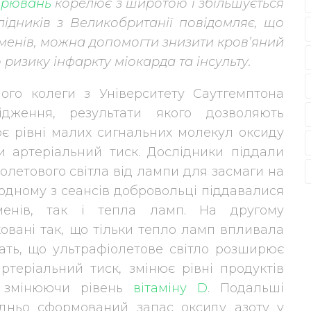
ворювань
корелює з широтою і збільшується
лідників з Великобританії повідомляє, що
менів, можна допомогти знизити кров’яний
ризику інфаркту міокарда та інсульту.
його колеги з Університету Саутгемптона
ідження, результати якого дозволяють
ює рівні малих сигнальних молекул оксиду
чи артеріальний тиск. Дослідники піддали
олетового світла від лампи для засмаги на
 одному з сеансів добровольці піддавалися
менів, так і тепла ламп. На другому
овані так, що тільки тепло ламп впливала
чать, що ультрафіолетове світло розширює
ртеріальний тиск, змінює рівні продуктів
е змінюючи рівень
вітаміну D
. Подальші
дньо сформований запас оксиду азоту у