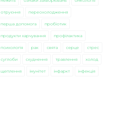
нежить
ознаки захворювань
онкологія
отруєння
переохолодження
перша допомога
пробіотик
продукти харчування
профілактика
психологія
рак
свята
серце
стрес
суглоби
схуднення
травлення
холод
щеплення
імунітет
інфаркт
інфекція