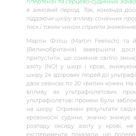
гіпертензії та серцево-судинних зах
в зимовий період. Так, команда дос
піддаючи шкіру впливу сонячних про
тиск і таким чином сприяти зниженню 
Мартін Філіш (Martin Feelisch) та 
(Великобританія) завершили досл
припустити, що сонячне світло змін
азоту (NO) у шкірі і крові, знижую
шкіру 24 здорових людей дії ультрафі
двох сеансах по 20 хвилин кожен. На
впливу як ультрафіолетових про
ультрафіолетові промені були заблок
на шкіру. Отримані результати свід
кровоносні судини, значно знижує а
розпаду оксиду азоту у крові, н
експерименти показали, що попере