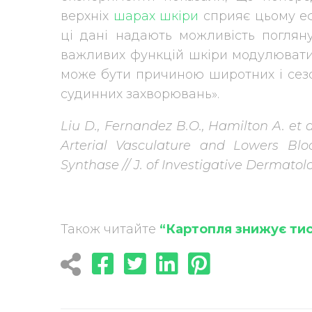
верхніх
шарах шкіри
сприяє цьому еф
ці дані надають можливість погляну
важливих функцій шкіри модулювати 
може бути причиною широтних і сезон
судинних захворювань».
Liu D., Fernandez B.O., Hamilton A. et 
Arterial Vasculature and Lowers Blo
Synthase // J. of Investigative Dermatolo
Також читайте
“Картопля знижує ти