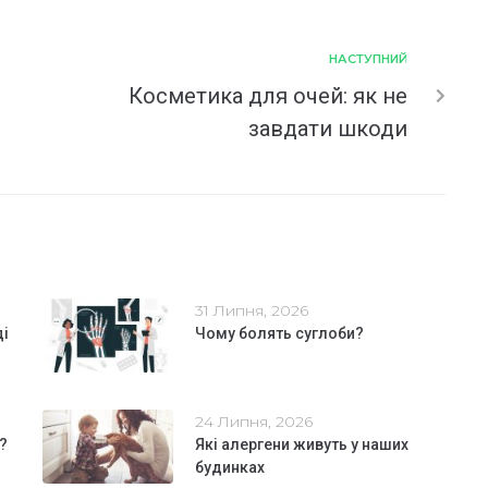
НАСТУПНИЙ
Косметика для очей: як не
завдати шкоди
31 Липня, 2026
ді
Чому болять суглоби?
24 Липня, 2026
?
Які алергени живуть у наших
будинках