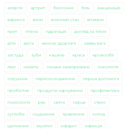
алергія
артрит
безсоння
біль
вакцинація
варикоз
вени
воєнний стан
вітаміни
грип
гігієна
гідратація
догляд за тілом
діти
дієта
жіноче здоров'я
зайва вага
застуда
зуби
кашель
краса
кровообіг
ліки
нежить
ознаки захворювань
онкологія
отруєння
переохолодження
перша допомога
пробіотик
продукти харчування
профілактика
психологія
рак
свята
серце
стрес
суглоби
схуднення
травлення
холод
щеплення
імунітет
інфаркт
інфекція