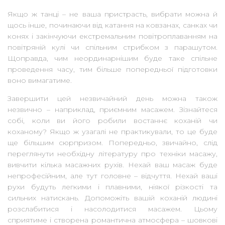
Якщо ж танці – не ваша пристрасть, вибрати можна й
щось інше, починаючи від катання на ковзанах, санках чи
конях і закінчуючи екстремальним повітроплаванням на
повітряній кулі чи спільним стрибком з парашутом.
Щоправда, чим неординарнішим буде таке спільне
проведення часу, тим більше попередньої підготовки
воно вимагатиме.
Завершити цей незвичайний день можна також
незвично – наприклад, приємним масажем. Зізнайтеся
собі, коли ви його робили востаннє коханій чи
коханому? Якщо ж узагалі не практикували, то це буде
ще більшим сюрпризом. Попередньо, звичайно, слід
переглянути необхідну літературу про техніки масажу,
вивчити кілька масажних рухів. Нехай ваш масаж буде
непрофесійним, але тут головне – відчуття. Нехай ваші
рухи будуть легкими і плавними, ніякої різкості та
сильних натискань. Допоможіть вашій коханій людині
розслабитися і насолодитися масажем. Цьому
сприятиме і створена романтична атмосфера – шовкові