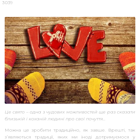
3039
Це свято – одна з чудових можливостей ще раз сказати
близькій і коханій людині про свої почуття…
Можна це зробити традиційно, як завше. Врешті, так
з’являються традиції, яких ми іноді дотримуємося у