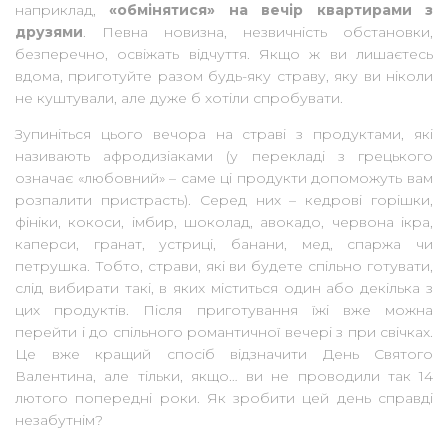
наприклад,
«обмінятися» на вечір квартирами з
друзями
. Певна новизна, незвичність обстановки,
безперечно, освіжать відчуття. Якщо ж ви лишаєтесь
вдома, приготуйте разом будь-яку страву, яку ви ніколи
не куштували, але дуже б хотіли спробувати.
Зупиніться цього вечора на страві з продуктами, які
називають афродизіаками (у перекладі з грецького
означає «любовний» – саме ці продукти допоможуть вам
розпалити пристрасть). Серед них – кедрові горішки,
фініки, кокоси, імбир, шоколад, авокадо, червона ікра,
каперси, гранат, устриці, банани, мед, спаржа чи
петрушка. Тобто, страви, які ви будете спільно готувати,
слід вибирати такі, в яких міститься один або декілька з
цих продуктів. Після приготування їжі вже можна
перейти і до спільного романтичної вечері з при свічках.
Це вже кращий спосіб відзначити День Святого
Валентина, але тільки, якщо… ви не проводили так 14
лютого попередні роки. Як зробити цей день справді
незабутнім?