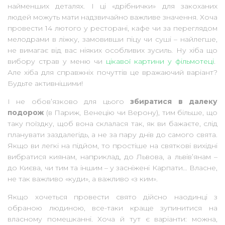
найменших деталях. І ці «дрібнички» для закоханих
людей можуть мати надзвичайно важливе значення. Хоча
провести 14 лютого у ресторані, кафе чи за переглядом
мелодрами в ліжку, замовивши піцу чи суші – найлегше,
не вимагає від вас ніяких особливих зусиль. Ну хіба що
вибору страв у меню чи
цікавої картини у фільмотеці
.
Але хіба для справжніх почуттів це вражаючий варіант?
Будьте активнішими!
І не обов’язково для цього
збиратися в далеку
подорож
(в Париж, Венецію чи Верону), тим більше, що
таку поїздку, щоб вона склалася так, як ви бажаєте, слід
планувати заздалегідь, а не за пару днів до самого свята.
Якщо ви легкі на підйом, то простіше на святкові вихідні
вибратися киянам, наприклад, до Львова, а львів’янам –
до Києва, чи тим та іншим – у засніжені Карпати… Власне,
не так важливо «куди», а важливо «з ким».
Якщо хочеться провести свято дійсно наодинці з
обраною людиною, все-таки краще зупинитися на
власному помешканні. Хоча й тут є варіанти: можна,