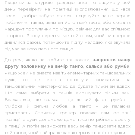
Якщо ви за натурою традиціоналіст, то радимо у цей
день перевірити на практиці висловлювання, що «все
нове – добре забуте старе». Інсценуйте ваше перше
побачення таким, яким ви його пам’ятаєте, або складіть
маршрут прогулянки по місцях, овіяних для вас спільною
історією… Знову перегляньте той фільм, який ви вперше
дивилися разом, потанцюйте під ту мелодію, яка звучала
під час вашого першого танцю.
До речі, якщо ви любите танцювати,
запросіть вашу
другу половинку на вечір танго
,
сальси або румби
.
Якщо ж ви не знаєте навіть елементарних танцювальних
рухів, то ще можна встигнути записатися на
танцювальний майстер-клас, де будете тільки ви вдвох.
Що саме вибрати з танців вирішувати тільки вам.
Вважається, що сальса – це легкий флірт, румба –
глибока й сильна любов, а танго – це палаюча
пристрасть. Спочатку тренер покаже вам основні
позиції та рухи, допоможе домогтися потрібного ефекту
в танці. А потім ви зможете весь вечір танцювати вдвох
той танок, який найкраще характеризує ваші стосунки.