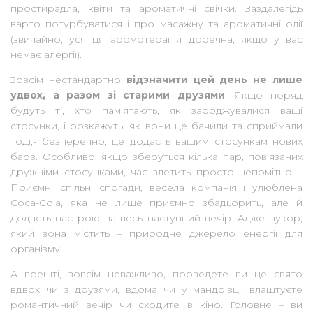
простирадла, квіти та ароматичні свічки. Заздалегідь
варто потурбуватися і про масажну та ароматичні олії
(звичайно, уся ця аромотерапія доречна, якщо у вас
немає алергії).
Зовсім нестандартно
відзначити цей день не лише
удвох, а разом зі старими друзями
. Якщо поряд
будуть ті, хто пам’ятають, як зароджувалися ваші
стосунки, і розкажуть, як вони це бачили та сприймали
тоді,- безперечно, це додасть вашим стосункам нових
барв. Особливо, якщо зберуться кілька пар, пов’язаних
дружніми стосунками, час злетить просто непомітно.
Приємні спільні спогади, весела компанія і улюблена
Coca-Cola, яка не лише приємно збадьорить, але й
додасть настрою на весь наступний вечір. Адже цукор,
який вона містить – природне джерело енергії для
організму.
А врешті, зовсім неважливо, проведете ви це свято
вдвох чи з друзями, вдома чи у мандрівці, влаштуєте
романтичний вечір чи сходите в кіно. Головне – ви