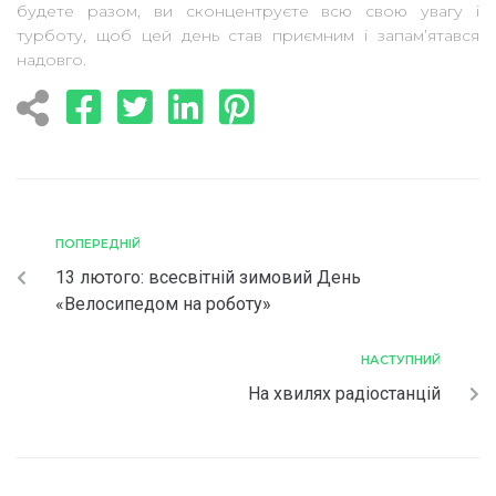
будете разом, ви сконцентруєте всю свою увагу і
турботу, щоб цей день став приємним і запам’ятався
надовго.
ПОПЕРЕДНІЙ
13 лютого: всесвітній зимовий День
«Велосипедом на роботу»
НАСТУПНИЙ
На хвилях радіостанцій