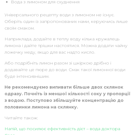
Вода з лимоном для схуднення
Універсального рецепту води з лимоном не існує.
Оберіть один із запропонованих нами, керуючись лише
своїм смаком.
Наприклада, додайте в теплу воду кілька кружалець
лимона і дайте трішки настоятися. Можна додати чайну
ложечку меду, якщо для вас надто кисло.
Або подрібніть лимон разом зі шкіркою дрібно і
додавайте це пюре до води. Смак такої лимонної води
буде інтенсивнішим.
Не рекомендуємо випивати більше двох склянок
одразу. Почніть із меншої кількості соку у пропорції
з водою. Поступово збільшуйте концентрацію до
половинки лимона на склянку.
Читайте також:
Напій, що посилює ефективність дієт – вода доктора