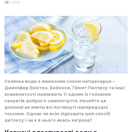
14751
Склянка води з лимонним соком натщесерце –
Дженіфер Еністон, Бейонсе, Гвінет Пелтроу та інші
знаменитості називають її одним із головних
секретів доброго самопочуття. Начебто це
допомагає змити всі поглинуті напередодні
токсини. Однак чи всім підходить цей спосіб
детоксу і чи є в нього якась загроза?