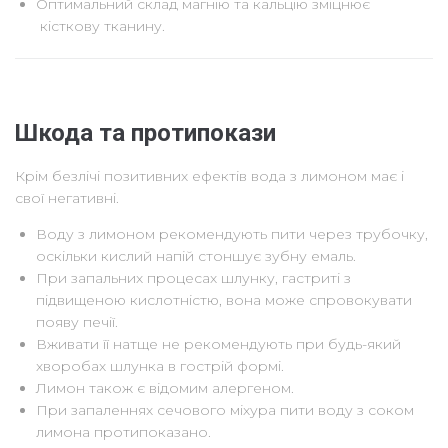
Оптимальний склад магнію та кальцію зміцнює
кісткову тканину.
Шкода та протипокази
Крім безлічі позитивних ефектів вода з лимоном має і
свої негативні.
Воду з лимоном рекомендують пити через трубочку,
оскільки кислий напій стоншує зубну емаль.
При запальних процесах шлунку, гастриті з
підвищеною кислотністю, вона може спровокувати
появу печії.
Вживати її натще не рекомендують при будь-який
хворобах шлунка в гострій формі.
Лимон також є відомим алергеном.
При запаленнях сечового міхура пити воду з соком
лимона протипоказано.