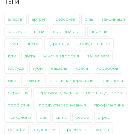
ТЕГИ
алергія
артрит
безсоння
біль
вакцинація
варикоз
вени
воєнний стан
вітаміни
грип
гігієна
гідратація
догляд за тілом
діти
дієта
жіноче здоров'я
зайва вага
застуда
зуби
кашель
краса
кровообіг
ліки
нежить
ознаки захворювань
онкологія
отруєння
переохолодження
перша допомога
пробіотик
продукти харчування
профілактика
психологія
рак
свята
серце
стрес
суглоби
схуднення
травлення
холод