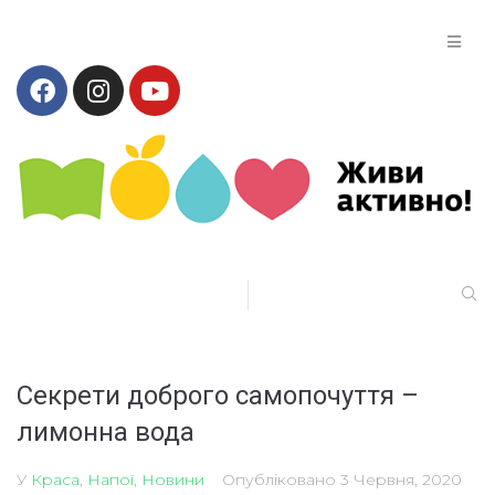
Секрети доброго самопочуття –
лимонна вода
У
Краса
,
Напої
,
Новини
Опубліковано
3 Червня, 2020