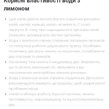
Корисні властивості води з
лимоном
Цей напій дійсно містить багато корисних речовин:
калій, магній, кальцій, залізо, вітаміни А, С та всі
підгрупи В. тому при надходженні в організм напій
стимулює активації всіх систем організму.
Вода з лимоном сприяє стиханню запальних процесів
та стимуляції роботи шлункового тракту. Особливо
позитивну дію вона чинить на кишечник, ослаблюючи
дію токсинів та хімікатів.
На печінку теж чинить очищувальну дію. Ферменти,
що їх містить лимонний сік, звільняють її від
накопичених непотрібних хімічних речовин.
Вода з лимоном може сприяти схудненню. Дієтологи
рекомендують вживати цю водичку, щоб скоригувати
проблемні місця.
Напій стабілізує роботу імунної системи, чинить
противірусну, жарознижуючу та імуностимулювальну
дію