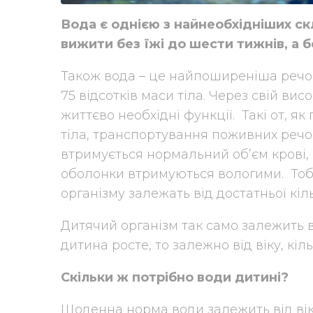
Вода є однією з найнеобхідніших с
вижити без їжі до шести тижнів, а б
Також вода – це найпоширеніша речов
75 відсотків маси тіла. Через свій вис
життєво необхідні функції. Такі от, 
тіла, транспортування поживних речов
втримується нормальний об’єм крові, 
оболонки втримуються вологими. Тобт
організму залежать від достатньої кіль
Дитячий організм так само залежить в
дитина росте, то залежно від віку, кі
Скільки ж потрібно води дитині?
Щоденна норма води залежить від віку,