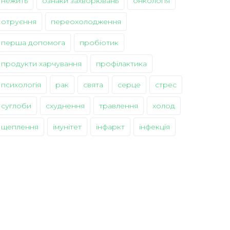
нежить
ознаки захворювань
онкологія
отруєння
переохолодження
перша допомога
пробіотик
продукти харчування
профілактика
психологія
рак
свята
серце
стрес
суглоби
схуднення
травлення
холод
щеплення
імунітет
інфаркт
інфекція