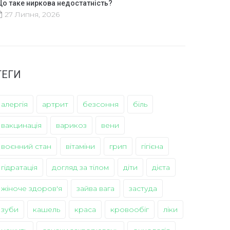
о таке ниркова недостатність?
27 Липня, 2026
ТЕГИ
алергія
артрит
безсоння
біль
вакцинація
варикоз
вени
воєнний стан
вітаміни
грип
гігієна
гідратація
догляд за тілом
діти
дієта
жіноче здоров'я
зайва вага
застуда
зуби
кашель
краса
кровообіг
ліки