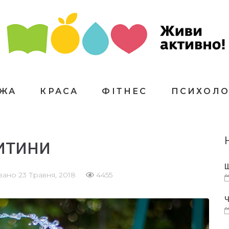
ЇЖА
КРАСА
ФІТНЕС
ПСИХОЛО
итини
Щ
овано
23 Травня, 2018
4455
Ч