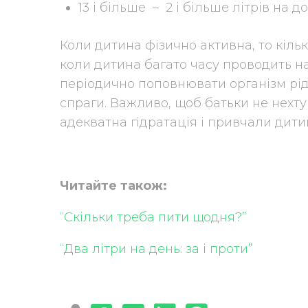
13 і більше – 2 і більше літрів на до
Коли дитина фізично активна, то кільк
коли дитина багато часу проводить на 
періодично поповнювати організм рі
спраги. Важливо, щоб батьки не нехт
адекватна гідратація і привчали дити
Читайте також:
“Скільки треба пити щодня?”
“Два літри на день: за і проти”