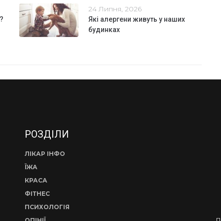
24 Липня, 2026
?
Які алергени живуть у наших
будинках
РОЗДІЛИ
ЛІКАР ІНФО
ЇЖА
КРАСА
ФІТНЕС
ПСИХОЛОГІЯ
П
ОПІНІЇ