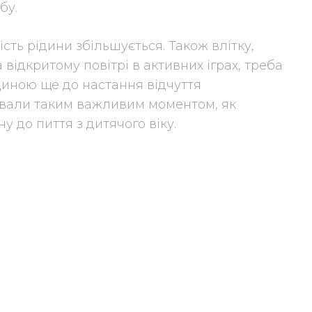
бу.
ість рідини збільшується. Також влітку,
відкритому повітрі в активних іграх, треба
диною ще до настання відчуття
ували таким важливим моментом, як
ну до пиття з дитячого віку.