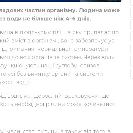
кладових частин організму. Людина може
ез води не більше ніж 4–6 днів.
ина в людському тілі, на яку припадає до
окий вміст в організмі, вона забезпечує усі
як підтримання нормальної температури
ин до всіх органів та систем. Через воду
функціонують наші суглоби, слизові
о усі без винятку органи та системи
кості води.
ід води, як і дорослий. Враховуючи, що
лькість необхідної рідини може коливатися.
 маси, статі дитини, а також від того, в