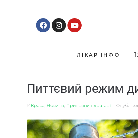
ЛІКАР ІНФО
Питтєвий режим д
У
Краса
,
Новини
,
Принципи гідратації
Опублік