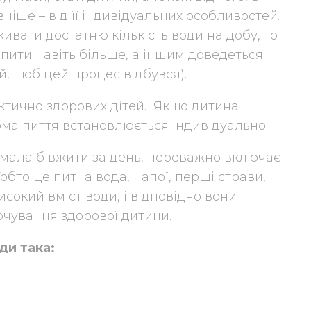
ніше – від її індивідуальних особливостей.
живати достатню кількість води на добу, то
і пити навіть більше, а іншим доведеться
й, щоб цей процес відбувся).
ктично здорових дітей. Якщо дитина
орма пиття встановлюється індивідуально.
а мала б вжити за день, переважно включає
обто це питна вода, напої, перші страви,
сокий вміст води, і відповідно вони
чування здорової дитини.
ди така: