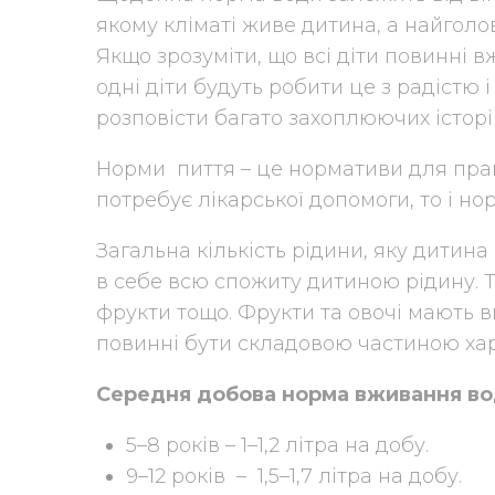
якому кліматі живе дитина, а найголов
Якщо зрозуміти, що всі діти повинні в
одні діти будуть робити це з радістю 
розповісти багато захоплюючих історі
Норми пиття – це нормативи для пра
потребує лікарської допомоги, то і н
Загальна кількість рідини, яку дитин
в себе всю спожиту дитиною рідину. Т
фрукти тощо. Фрукти та овочі мають ви
повинні бути складовою частиною хар
Середня добова норма вживання во
5–8 років – 1–1,2 літра на добу.
9–12 років – 1,5–1,7 літра на добу.