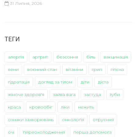
31 Липня, 2026
ТЕГИ
алергія
артрит
безсоння
біль
вакцинація
вени
воєнний стан
вітаміни
грип
гігієна
гідратація
догляд за тілом
діти
дієта
жіноче здоров'я
зайва вага
застуда
зуби
краса
кровообіг
ліки
нежить
ознаки захворювань
онкологія
отруєння
очі
переохолодження
перша допомога