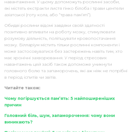
навантаження. У цьому допоможуть рослинні засоби,
які містять екстракти листя гінко білоба і трави центели
азіатської (готу кола, або “трава пам’яті”).
Обидві рослини відомі завдяки своїй здатності
позитивно впливати на роботу мозку, стимулювати
розумову діяльність, поліпшувати кровопостачання
мозку. Білларіум містить тільки рослинні компоненти і
може застосовуватися без застережень навіть тим, хто
має хронічні захворювання. У період стресових
навантажень цей засіб також допоможе уникнути
головного болю та запаморочень, які аж ніяк не потрібні
в період іспитів чи звітів.
Читайте також:
Чому погіршується пам’ять: 5 найпоширеніших
причин
Головний біль, шум, запаморочення: чому вони
виникають?