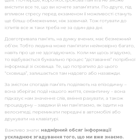
вмістити все те, що ви хочете запам’ятати. По-друге, під
впливом стресу перед екзаменом її можливості стануть
ще більш обмеженими, ніж зазвичай. Тож готувати до
іспитів все ж таки треба не за один-два дні.
Довготривала пам’ять, на думку вчених, має безмежний
об’єм. Тобто людина може пам’ятати неймовірно багато,
навіть про це не здогадуючись. Коли ми щось згадуємо,
то відбувається буквально процес “діставання” потрібної
інформації зі сховища. Те, що потрапило до цього
“сховища”, залишається там надовго або назавжди.
За змістом спогадів пам’ять поділяють на епізодичну –
вона зберігає події нашого життя, семантичну – вона
підказує нам значення слів, вміння рахувати, а також
процедурну – завдяки їй ми пам’ятаємо, як їздити на
велосипеді, перемикати передачі в автомобілі або
друкувати на клавіатурі.
Важливо знати:
надмірний обсяг інформації
ускладнює згадування того, що ми вже знаємо.