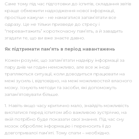
Саме тому під час підготовки до іспитів, складання звітів
краще обмежити надходження нової інформації,
простіше кажучи – не намагатися запам’ятати все
одразу. Це не тільки призведе до стресу і
“перевантажить” короткочасну пам’ять, а й завадить
згадати те, що ви вже знаєте давно.
Як підтримати пам’ять в період навантажень
Кожен розуміє, що запам’ятати надміру інформації за
пару днів чи годин неможливо, але все ж іноді
трапляються ситуації, коли доводиться працювати на
межі зусиль і, відповідно, на межі можливостей власного
мозку. Існують методи та засоби, які допоможуть
запам’ятовувати більше.
1. Навіть якщо часу критично мало, знайдіть можливість
виспатися перед іспитом або важливою зустріччю, на
якій потрібно буде показати свої знання. Під час сну
мозок обробляє інформацію і переносить її до
довготривалої пам’яті. Тому спати – необхідно.