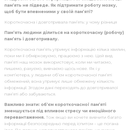
пам’ять не підведе. Як підтримати роботу мозку,
щоб бути впевненими у своїй пам’яті?
Короткочасна і довготривала пам’ять: у чому різниця
Пам’ять людини ділиться на короткочасну (робочу)
пам’ять і довготривалу.
Короткочасна пам’ять утримує інформацію кілька хвилин,
поки ми її обмірковуємо, працюємо з нею. Цей вид
пам’яті наш мозок використовує, коли ми читаємо,
пишемо, рахуємо, вивчаємо щось нове. Як і у
комп’ютера, у людини об’єм короткочасної пам’яті
обмежений, вона утримує лише обмежену кількість
інформації. Згодом дані переходять до довготривалої
пам’яті або забуваються.
Важливо знати: об’єм короткочасної пам’яті
зменшується під впливом стресу чи емоційного
перевантаження.
Тож якщо ви хочете вивчити багато
інформації безпосередньо перед іспитом – це погана
ідея. По-перше, короткострокова пам’ять не зможе