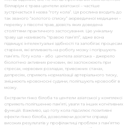
Білларіум є трава центели азіатської – частіше
зустрічається її назва “готу кола”. Ця рослина входить до
так званого “золотого списку” аюрведичної медицини –
переліку з півсотні трав, дієвість яких доведена
століттями практичного застосування. Цю унікальну
траву ще називають “травою пам’яті”, адже вона
підвищує інтелектуальні здібності та запобігає процесам
старіння, які впливають на роботу мозку і погіршують
пам’ять. Готу кола – або центела азіатська – джерело
біологічно активних речовин, які заспокоюють при
стресах, нервових розладах, тривожних станах,
депресіях, сприяють нормалізації артеріального тиску,
зміцнюють кровоносні судини, поліпшують кровообіг в
мозку.
Екстракти гінко білоба та центели азіатської у комплексі
сприяють поліпшенню пам’яті, уваги та інших когнітивних
функцій. Важливо, що готу кола підсилює позитивні
ефекти гінко білоба, дозволяючи досягти справді
високих результатів у профілактиці проблем з пам’яттю