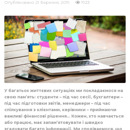
Опубліковано
21 Березня, 2019
1923
У багатьох життєвих ситуаціях ми покладаємося на
свою пам’ять: студенти – під час сесії, бухгалтери –
під час підготовки звітів, менеджери – під час
спілкування з клієнтами, керівники – приймаючи
важливі фінансові рішення… Кожен, хто навчається
або працює, має запам’ятовувати і швидко
згадувати багато інформації. Ми сподіваємося, що