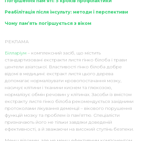
Погіршення пам’яті: 5 кроків профілактики
Реабілітація після інсульту: методи і перспективи
Чому пам’ять погіршується з віком
РЕКЛАМА
Білларіум
– комплексний засіб, що містить
стандартизовані екстракти листя гінко білоба і трави
центели азіатської. Властивості гінко білоба добре
відомі в медицині: екстракт листя цього дерева
допомагає нормалізувати кровопостачання мозку,
насичує клітини і тканини киснем та глюкозою,
нормалізує обмін речовин у клітинах. Засоби із вмістом
екстракту листя гінко білоба рекомендується західними
протоколами лікування деменції – вікового порушення
функцій мозку та проблем із пам’яттю. Спеціалісти
призначають його не тільки завдяки доведеній
ефективності, а й зважаючи на високий ступінь безпеки.
Менш відомим, але не менш ефективним компонентом