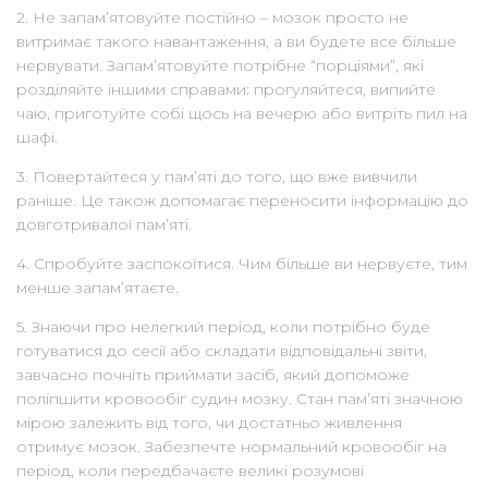
2. Не запам’ятовуйте постійно – мозок просто не
витримає такого навантаження, а ви будете все більше
нервувати. Запам’ятовуйте потрібне “порціями”, які
розділяйте іншими справами: прогуляйтеся, випийте
чаю, приготуйте собі щось на вечерю або витріть пил на
шафі.
3. Повертайтеся у пам’яті до того, що вже вивчили
раніше. Це також допомагає переносити інформацію до
довготривалої пам’яті.
4. Спробуйте заспокоїтися. Чим більше ви нервуєте, тим
менше запам’ятаєте.
5. Знаючи про нелегкий період, коли потрібно буде
готуватися до сесії або складати відповідальні звіти,
завчасно почніть приймати засіб, який допоможе
поліпшити кровообіг судин мозку. Стан пам’яті значною
мірою залежить від того, чи достатньо живлення
отримує мозок. Забезпечте нормальний кровообіг на
період, коли передбачаєте великі розумові