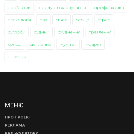
пробіотик
продукти харчування
профілактика
психологія
рак
свята
серце
стрес
суглоби
судини
схуднення
травлення
холод
щеплення
імунітет
інфаркт
інфекція
МЕНЮ
ПРО ПРОЕКТ
РЕКЛАМА
КАЛЬКУЛЯТОРИ