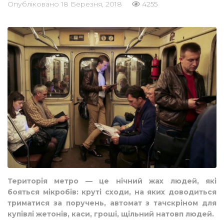
Опубліковано
18 Березня, 2018
4255
Територія метро — це нічний жах людей, які
бояться мікробів: круті сходи, на яких доводиться
триматися за поручень, автомат з тачскріном для
купівлі жетонів, каси, гроші, щільний натовп людей.