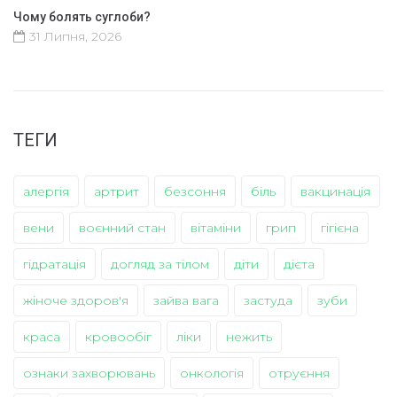
Чому болять суглоби?
31 Липня, 2026
ТЕГИ
алергія
артрит
безсоння
біль
вакцинація
вени
воєнний стан
вітаміни
грип
гігієна
гідратація
догляд за тілом
діти
дієта
жіноче здоров'я
зайва вага
застуда
зуби
краса
кровообіг
ліки
нежить
ознаки захворювань
онкологія
отруєння