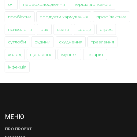
очі
переохолодження
перша допомога
пробіотик
продукти харчування
профілактика
психологія
рак
свята
серце
стрес
суглоби
судини
схуднення
травлення
холод
щеплення
імунітет
інфаркт
інфекція
МЕНЮ
ПРО ПРОЕКТ