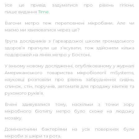
Усе це привід задуматися про рівень гігієни,
пише видання
Time
.
Вагони метро теж переповнені мікробами. Але чи
маємо ми хвилюватися через це?
Група дослідників з Гарвардської школи громадського
здоров’я прагнули це з’ясувати, тож здійснили кілька
подорожей на лініях метро у Бостоні.
У їхньому новому дослідженні, опублікованому у журналі
Американського товариства мікробіології mSystems,
науковці розповіли про рівень забруднення сидінь,
спинок, стін, поручнів, автоматів для продажу квитків та
рухомого руків’я.
Вчені здивувалися тому, наскільки з точки зору
мікробного біотипу метро було схоже на людську
мозаїку.
Домінантними бактеріями на усіх поверхнях були
мікроби зі шкіри та рота.