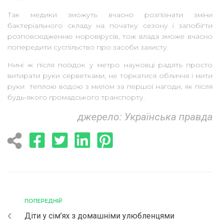
Так медики зможуть вчасно розпізнати зміни
бактеріального складу на початку сезону і запобігти
розповсюдженню норовірусів, тож влада зможе вчасно
попередити суспільство про засоби захисту.
Нині ж після поїздок у метро науковці радять просто
витирати руки серветками, не торкатися обличчя і мити
руки теплою водою з милом за першої нагоди, як після
будь-якого громадського транспорту.
джерело:
Українська правда
ПОПЕРЕДНІЙ
Діти у сім’ях з домашніми улюбленцями