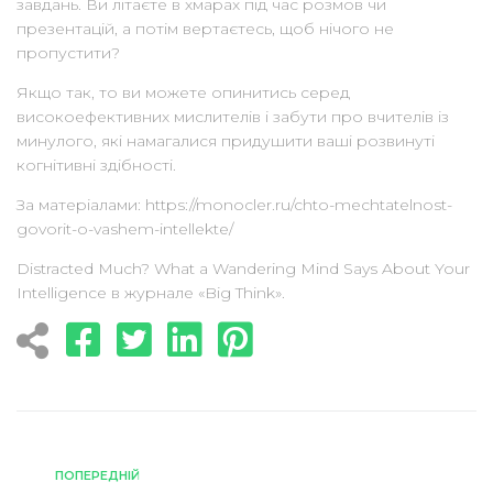
завдань. Ви літаєте в хмарах під час розмов чи
презентацій, а потім вертаєтесь, щоб нічого не
пропустити?
Якщо так, то ви можете опинитись серед
високоефективних мислителів і забути про вчителів із
минулого, які намагалися придушити ваші розвинуті
когнітивні здібності.
За матеріалами: https://monocler.ru/chto-mechtatelnost-
govorit-o-vashem-intellekte/
Distracted Much? What a Wandering Mind Says About Your
Intelligence в журнале «Big Think».
ПОПЕРЕДНІЙ