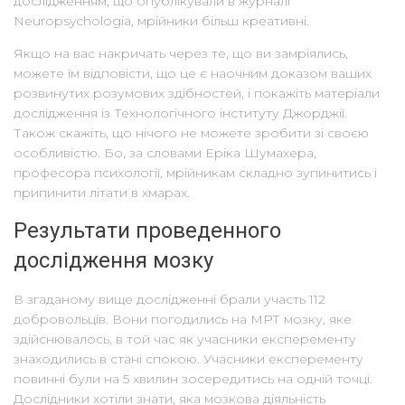
дослідженням, що опублікували в журналі
Neuropsychologia, мрійники більш креативні.
Якщо на вас накричать через те, що ви замріялись,
можете їм відповісти, що це є наочним доказом ваших
розвинутих розумових здібностей, і покажіть матеріали
дослідження із Технологічного інституту Джорджії.
Також скажіть, що нічого не можете зробити зі своєю
особливістю. Бо, за словами Еріка Шумахера,
професора психології, мрійникам складно зупинитись і
припинити літати в хмарах.
Результати проведенного
дослідження мозку
В згаданому вище дослідженні брали участь 112
добровольців. Вони погодились на МРТ мозку, яке
здійснювалось, в той час як учасники експеременту
знаходились в стані спокою. Учасники експеременту
повинні були на 5 хвилин зосередитись на одній точці.
Дослідники хотіли знати, яка мозкова діяльність