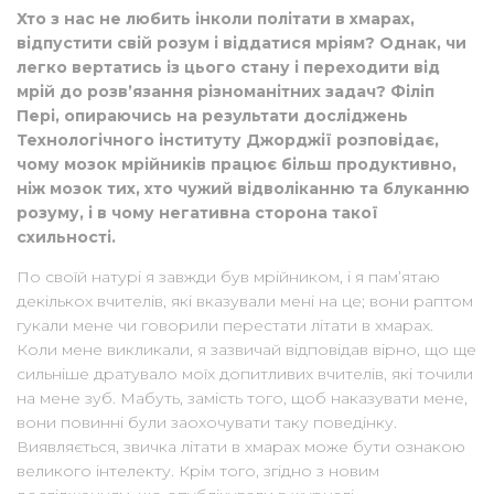
Хто з нас не любить інколи політати в хмарах,
відпустити свій розум і віддатися мріям? Однак, чи
легко вертатись із цього стану і переходити від
мрій до розв’язання різноманітних задач? Філіп
Пері, опираючись на результати досліджень
Технологічного інституту Джорджії розповідає,
чому мозок мрійників працює більш продуктивно,
ніж мозок тих, хто чужий відволіканню та блуканню
розуму, і в чому негативна сторона такої
схильності.
По своїй натурі я завжди був мрійником, і я пам’ятаю
декількох вчителів, які вказували мені на це; вони раптом
гукали мене чи говорили перестати літати в хмарах.
Коли мене викликали, я зазвичай відповідав вірно, що ще
сильніше дратувало моїх допитливих вчителів, які точили
на мене зуб. Мабуть, замість того, щоб наказувати мене,
вони повинні були заохочувати таку поведінку.
Виявляється, звичка літати в хмарах може бути ознакою
великого інтелекту. Крім того, згідно з новим