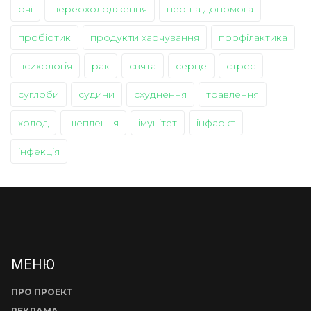
очі
переохолодження
перша допомога
пробіотик
продукти харчування
профілактика
психологія
рак
свята
серце
стрес
суглоби
судини
схуднення
травлення
холод
щеплення
імунітет
інфаркт
інфекція
МЕНЮ
ПРО ПРОЕКТ
РЕКЛАМА