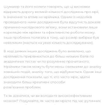
Шумахер та його колеги говорять, що ці висновки
відкриють дорогу великій кількості досліджень про мрії,
їх значення та вплив на мрійника. Одним із недоліків
проведеного ними дослідження була відсутність доказів
причинно-наслідкового зв’язку, вони встановили лише
кореляцію між мріями та ефективністю роботи мозку.
Інша проблема полягала в тому, що розмір вибірки був
невеликим (мається на увазі кількість досліджуваних).
В ході деяких інших досліджень було виявлено, що
мрійливість прирівнюється до більш низьких балів по
академічних тестах чи по розумінню прочитаного.
Мрійники також можуть бути менш схильними до аналізу
зовнішніх подій, аналізу того, що відбувається. Однак інші
дослідження показали, що ті, хто часто мріє, здатні
знаходити більш креативні способи
розв’язання проблем.
Та як дізнатися, чи ви володієте високоефективним
мозком? Подумайте, як часто ви мрієте під час рутинних