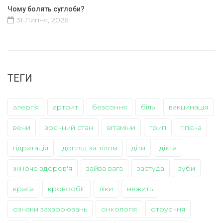
Чому болять суглоби?
31 Липня, 2026
ТЕГИ
алергія
артрит
безсоння
біль
вакцинація
вени
воєнний стан
вітаміни
грип
гігієна
гідратація
догляд за тілом
діти
дієта
жіноче здоров'я
зайва вага
застуда
зуби
краса
кровообіг
ліки
нежить
ознаки захворювань
онкологія
отруєння