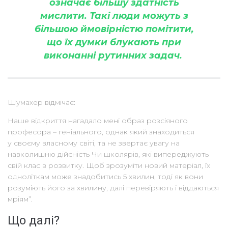
означає більшу здатність
мислити. Такі люди можуть з
більшою ймовірністю помітити,
що їх думки блукають при
виконанні рутинних задач.
Шумахер відмічає:
Наше відкриття нагадало мені образ розсіяного
професора – геніального, однак який знаходиться
у своєму власному світі, та не звертає увагу на
навколишню дійсність Чи школярів, які випереджують
свій клас в розвитку. Щоб зрозуміти новий матеріал, їх
одноліткам може знадобитись 5 хвилин, тоді як вони
розуміють його за хвилину, далі перевіряють і віддаються
мріям”.
Що далі?