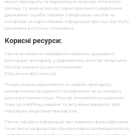
якості препарату та переглянути ліцензію аптечного
закладу та звернутись до територіального відділення
Державної служби України з лікарських засобів та
контролю за наркотиками. Інформація про яку має бути
зазначена в куточку споживача.
Корисні ресурси:
Також ви можете перевірити наявність державної
реєстрації препарату у Державному реєстрі лікарських
засобів України за цим посиланням
(http://www.drlz.com.ua/).
Пошук можна здійснювати за назвою препарату,
номером реєстраційного посвідчення чи за складом
діючої речовини тощо. Реєстр оновлюється щоденно,
тому це найбільш надійне та актуальне джерело для
перевірки лікарських препаратів.
Також офіційна інформація про виявлені фальсифіковані
та не якісні лікарські засоби регулярно розміщуються на
сайті Державної служби України з лікарських засобів та