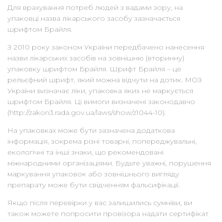
Для врахування потреб людей з вадами зору, на
упаковці назва лікарського засобу зазначається
шрифтом Брайля.
З 2010 року законом України передбачено нанесення
назви лікарських засобів на зовнішню (вторинну)
упаковку шрифтом Брайля. Шрифт Брайля – це
рельєфний шрифт, який можна відчути на дотик. МОЗ
України визначає ліки, упаковка яких не маркується
шрифтом Брайля. Ці вимоги визначені законодавчо
(http://zakon3.rada.gov.ua/laws/show/z1044-10).
На упаковках може бути зазначена додаткова
інформація, зокрема різні товарні, попереджувальні,
екологічні та інші знаки, що рекомендовані
міжнародними організаціями. Будьте уважні, порушення
маркування упаковок або зовнішнього вигляду
препарату може бути свідченням фальсифікації.
Якщо після перевірки у вас залишились сумніви, ви
також можете попросити провізора надати сертифікат