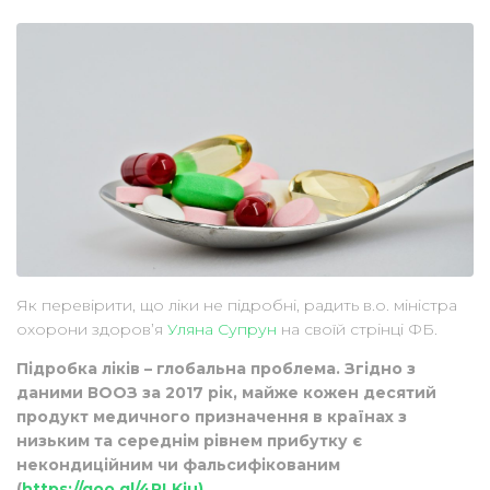
Як перевірити, що ліки не підробні, радить в.о. міністра
охорони здоров’я
Уляна Супрун
на своїй стрінці ФБ.
Підробка ліків – глобальна проблема. Згідно з
даними ВООЗ за 2017 рік, майже кожен десятий
продукт медичного призначення в країнах з
низьким та середнім рівнем прибутку є
некондиційним чи фальсифікованим
(
https://goo.gl/4RLKju)
.