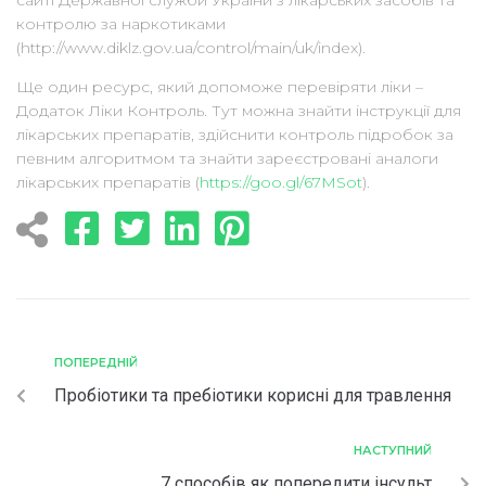
контролю за наркотиками
(http://www.diklz.gov.ua/control/main/uk/index).
Ще один ресурс, який допоможе перевіряти ліки –
Додаток Ліки Контроль. Тут можна знайти інструкції для
лікарських препаратів, здійснити контроль підробок за
певним алгоритмом та знайти зареєстровані аналоги
лікарських препаратів (
https://goo.gl/67MSot
).
ПОПЕРЕДНІЙ
Пробіотики та пребіотики корисні для травлення
НАСТУПНИЙ
7 способів як попередити інсульт