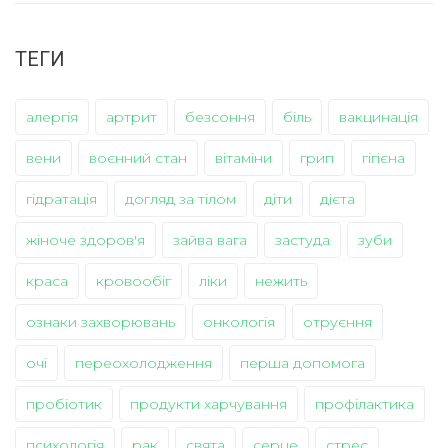
ТЕГИ
алергія
артрит
безсоння
біль
вакцинація
вени
воєнний стан
вітаміни
грип
гігієна
гідратація
догляд за тілом
діти
дієта
жіноче здоров'я
зайва вага
застуда
зуби
краса
кровообіг
ліки
нежить
ознаки захворювань
онкологія
отруєння
очі
переохолодження
перша допомога
пробіотик
продукти харчування
профілактика
психологія
рак
свята
серце
стрес