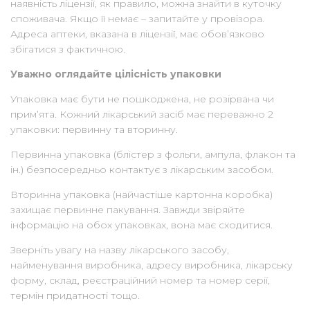
наявність ліцензії, як правило, можна знайти в куточку
споживача. Якщо її немає – запитайте у провізора.
Адреса аптеки, вказана в ліцензії, має обов’язково
збігатися з фактичною.
Уважно оглядайте цілісність упаковки
Упаковка має бути не пошкоджена, не розірвана чи
прим’ята. Кожний лікарський засіб має переважно 2
упаковки: первинну та вторинну.
Первинна упаковка (блістер з фольги, ампула, флакон та
ін.) безпосередньо контактує з лікарським засобом.
Вторинна упаковка (найчастіше картонна коробка)
захищає первинне пакування. Завжди звіряйте
інформацію на обох упаковках, вона має сходитися.
Зверніть увагу на назву лікарського засобу,
найменування виробника, адресу виробника, лікарську
форму, склад, реєстраційний номер та номер серії,
термін придатності тощо.