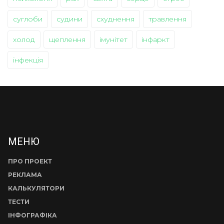
суглоби
судини
схуднення
травлення
холод
щеплення
імунітет
інфаркт
інфекція
МЕНЮ
ПРО ПРОЕКТ
РЕКЛАМА
КАЛЬКУЛЯТОРИ
ТЕСТИ
ІНФОГРАФІКА