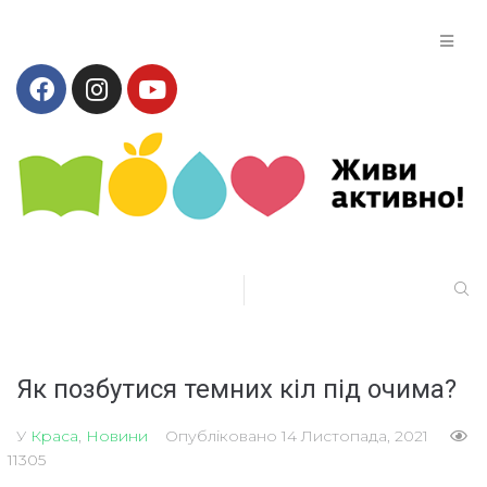
Як позбутися темних кіл під очима?
У
Краса
,
Новини
Опубліковано
14 Листопада, 2021
11305