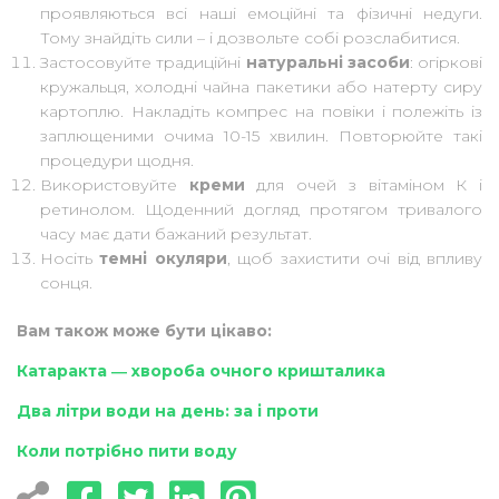
проявляються всі наші емоційні та фізичні недуги.
Тому знайдіть сили – і дозвольте собі розслабитися.
Застосовуйте традиційні
натуральні засоби
: огіркові
кружальця, холодні чайна пакетики або натерту сиру
картоплю. Накладіть компрес на повіки і полежіть із
заплющеними очима 10-15 хвилин. Повторюйте такі
процедури щодня.
Використовуйте
креми
для очей з вітаміном К і
ретинолом. Щоденний догляд протягом тривалого
часу має дати бажаний результат.
Носіть
темні окуляри
, щоб захистити очі від впливу
сонця.
Вам також може бути цікаво:
Катаракта ― хвороба очного кришталика
Два літри води на день: за і проти
Коли потрібно пити воду