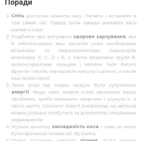
Поради
Спіть
достатню кількість часу. Лягайте і вставайте в
той самий час. Перед сном завжди змивайте весь
макіяж з очей.
Подбайте про регулярне
здорове харчування
, яке
б забезпечувало ваш організм усіма необхідними
вітамінами та мікроелементами, передовсім
вітамінами К, С, D і Е, а також вітамінами групи В,
антиоксидантами, кальцієм і магнієм. Їжте багато
фруктів і овочів, передовсім капусту і шпинат, а також
інші зелені овочі.
Темні кола під очима можуть бути супутником
алергії
. Якщо саме алергія стала причиною вашої
проблеми, треба визначити алергени і усунути їх зі
свого життя. Сезонної алергії (наприклад, на цвітіння)
можна успішно позбутися за допомогою спеціальних
медикаментів.
Усуньте хронічну
закладеність носа
– саме це може
бути причиною темних кіл під очима.
Пийте достатню кількість
рідини
. Вода завжди