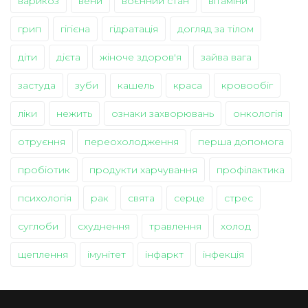
варикоз
вени
воєнний стан
вітаміни
грип
гігієна
гідратація
догляд за тілом
діти
дієта
жіноче здоров'я
зайва вага
застуда
зуби
кашель
краса
кровообіг
ліки
нежить
ознаки захворювань
онкологія
отруєння
переохолодження
перша допомога
пробіотик
продукти харчування
профілактика
психологія
рак
свята
серце
стрес
суглоби
схуднення
травлення
холод
щеплення
імунітет
інфаркт
інфекція