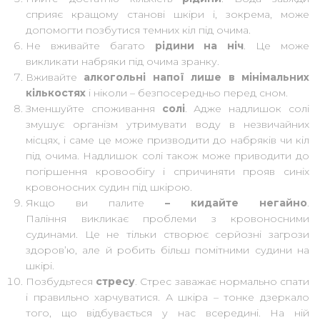
сприяє кращому станові шкіри і, зокрема, може
допомогти позбутися темних кіл під очима.
Не вживайте багато
рідини на ніч
. Це може
викликати набряки під очима зранку.
Вживайте
алкогольні напої лише в мінімальних
кількостях
і ніколи – безпосередньо перед сном.
Зменшуйте споживання
солі
. Адже надлишок солі
змушує організм утримувати воду в незвичайних
місцях, і саме це може призводити до набряків чи кіл
під очима. Надлишок солі також може приводити до
погіршення кровообігу і спричиняти прояв синіх
кровоносних судин під шкірою.
Якщо ви палите
– кидайте негайно
.
Паління викликає проблеми з кровоносними
судинами. Це не тільки створює серйозні загрози
здоров’ю, але й робить більш помітними судини на
шкірі.
Позбудьтеся
стресу
. Стрес заважає нормально спати
і правильно харчуватися. А шкіра – тонке дзеркало
того, що відбувається у нас всередині. На ній