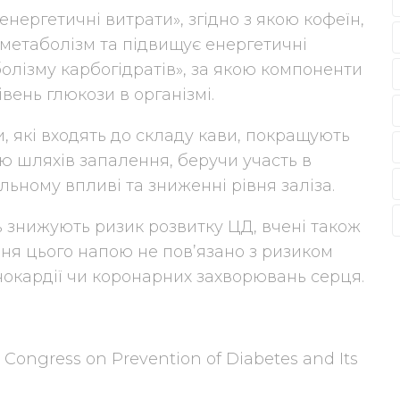
енергетичні витрати», згідно з якою кофеїн,
 метаболізм та підвищує енергетичні
болізму карбогідратів», за якою компоненти
ень глюкози в організмі.
, які входять до складу кави, покращують
ію шляхів запалення, беручи участь в
льному впливі та зниженні рівня заліза.
 знижують ризик розвитку ЦД, вчені також
ня цього напою не пов’язано з ризиком
енокардії чи коронарних захворювань серця.
ld Congress on Prevention of Diabetes and Its