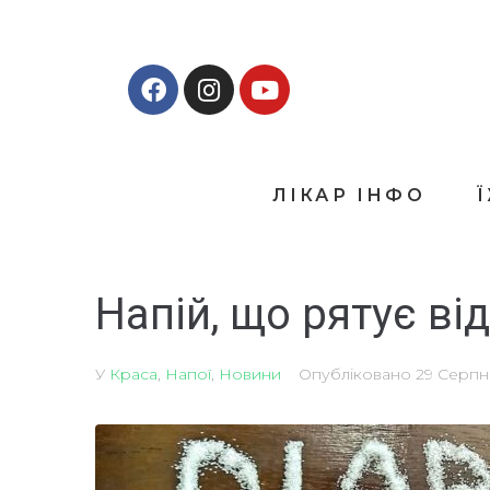
ЛІКАР ІНФО
Напій, що рятує від
У
Краса
,
Напої
,
Новини
Опубліковано
29 Серпн