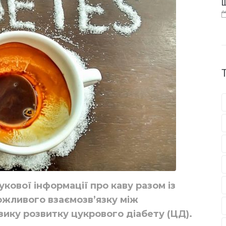
Щ
укової інформації про каву разом із
ожливого взаємозв’язку між
ику розвитку цукрового діабету (ЦД).