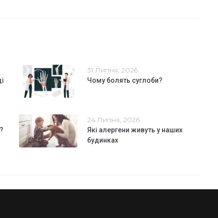
31 Липня, 2026
ді
Чому болять суглоби?
24 Липня, 2026
?
Які алергени живуть у наших
будинках