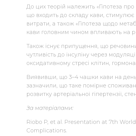
До цих теорій належить «Гіпотеза про 
що входить до складу кави, стимулює
витрати, а також «Гіпотеза щодо мета
кави головним чином впливають на рів
Також існує припущення, що речовини
чутливість до інсуліну через модуляц
оксидативному стресі клітин, гормона
Виявивши, що 3–4 чашки кави на день
зазначили, що таке помірне споживан
розвитку артеріальної гіпертензії, ст
За матеріалами:
Riobo P, et al. Presentation at 7th Wor
Complications.