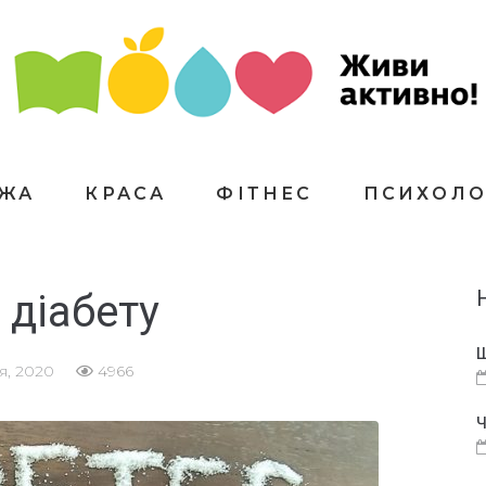
ЇЖА
КРАСА
ФІТНЕС
ПСИХОЛО
 діабету
Щ
я, 2020
4966
Ч