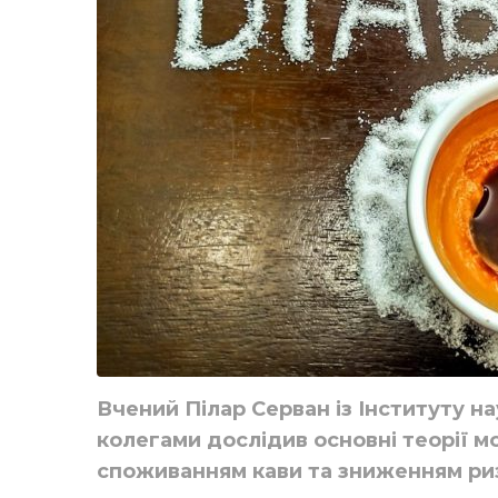
Вчений Пілар Серван із Інституту на
колегами дослідив основні теорії м
споживанням кави та зниженням риз