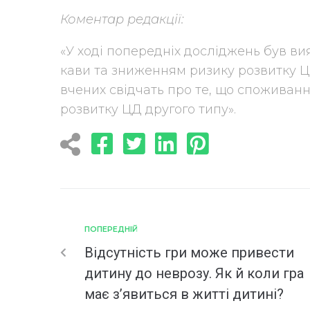
Коментар редакції:
«У ході попередніх досліджень був в
кави та зниженням ризику розвитку Ц
вчених свідчать про те, що споживан
розвитку ЦД другого типу».
ПОПЕРЕДНІЙ
Відсутність гри може привести
дитину до неврозу. Як й коли гра
має з’явиться в житті дитині?