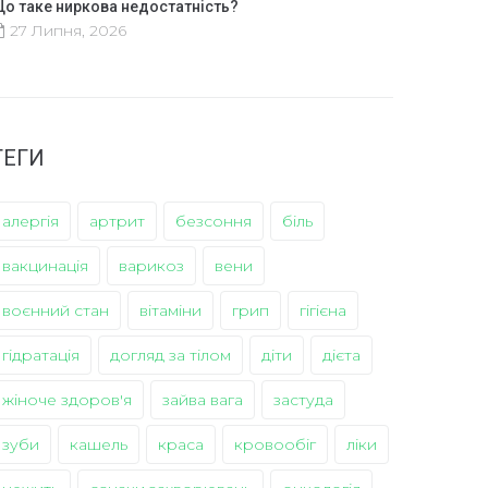
о таке ниркова недостатність?
27 Липня, 2026
ТЕГИ
алергія
артрит
безсоння
біль
вакцинація
варикоз
вени
воєнний стан
вітаміни
грип
гігієна
гідратація
догляд за тілом
діти
дієта
жіноче здоров'я
зайва вага
застуда
зуби
кашель
краса
кровообіг
ліки