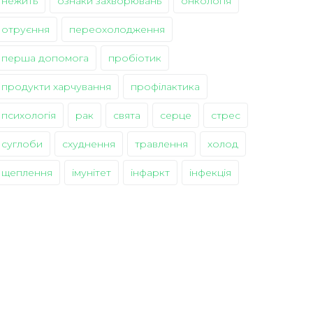
нежить
ознаки захворювань
онкологія
отруєння
переохолодження
перша допомога
пробіотик
продукти харчування
профілактика
психологія
рак
свята
серце
стрес
суглоби
схуднення
травлення
холод
щеплення
імунітет
інфаркт
інфекція