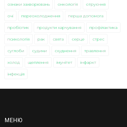
ознаки захворювань
онкологія
отруєння
очі
переохолодження
перша допомога
пробіотик
продукти харчування
профілактика
психологія
рак
свята
серце
стрес
суглоби
судини
схуднення
травлення
холод
щеплення
імунітет
інфаркт
інфекція
МЕНЮ