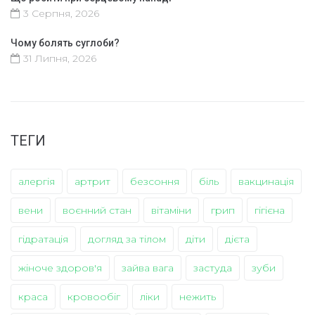
3 Серпня, 2026
Чому болять суглоби?
31 Липня, 2026
ТЕГИ
алергія
артрит
безсоння
біль
вакцинація
вени
воєнний стан
вітаміни
грип
гігієна
гідратація
догляд за тілом
діти
дієта
жіноче здоров'я
зайва вага
застуда
зуби
краса
кровообіг
ліки
нежить