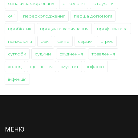
ознаки захворювань
онкологія
отруєння
очі
переохолодження
перша допомога
пробіотик
продукти харчування
профілактика
психологія
рак
свята
серце
стрес
суглоби
судини
схуднення
травлення
холод
щеплення
імунітет
інфаркт
інфекція
МЕНЮ