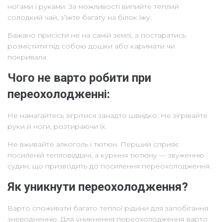
ногами і руками. За можливості випийте теплий
солодкий чай, з’їжте багату на білок їжу.
Бажано присісти не на самій землі, а постаратись
розмістити під собою дошки або каримати чи
покривала.
Чого не варто робити при
переохолодженні:
Не намагайтесь зігрітися занадто швидко. Не зігрівайте
руки й ноги, розтираючи їх.
Не вживайте алкоголь і тютюн. Перший сприяє
посиленій тепловіддачі, а куріння тютюну — звуженню
судин, що призводить до посилення переохолодження.
Як уникнути переохолодження?
Варто споживати багато теплої рідини для запобігання
зневодненню. Для уникнення переохолодження варто