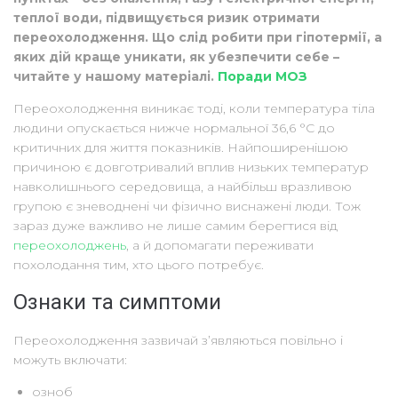
теплої води, підвищується ризик отримати
переохолодження. Що слід робити при гіпотермії, а
яких дій краще уникати, як убезпечити себе –
читайте у нашому матеріалі.
Поради МОЗ
Переохолодження виникає тоді, коли температура тіла
людини опускається нижче нормальної 36,6 °C до
критичних для життя показників. Найпоширенішою
причиною є довготривалий вплив низьких температур
навколишнього середовища, а найбільш вразливою
групою є зневоднені чи фізично виснажені люди. Тож
зараз дуже важливо не лише самим берегтися від
переохолоджень
, а й допомагати переживати
похолодання тим, хто цього потребує.
Ознаки та симптоми
Переохолодження зазвичай з’являються повільно і
можуть включати:
озноб