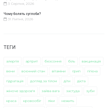
3 Серпня, 2026
Чому болять суглоби?
31 Липня, 2026
ТЕГИ
алергія
артрит
безсоння
біль
вакцинація
вени
воєнний стан
вітаміни
грип
гігієна
гідратація
догляд за тілом
діти
дієта
жіноче здоров'я
зайва вага
застуда
зуби
краса
кровообіг
ліки
нежить