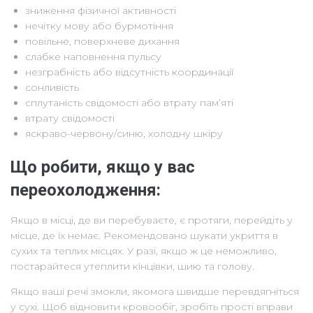
зниження фізичної активності
нечітку мову або бурмотіння
повільне, поверхневе дихання
слабке наповнення пульсу
незграбність або відсутність координації
сонливість
сплутаність свідомості або втрату пам’яті
втрату свідомості
яскраво-червону/синю, холодну шкіру
Що робити, якщо у вас
переохолодження:
Якщо в місці, де ви перебуваєте, є протяги, перейдіть у
місце, де їх немає. Рекомендовано шукати укриття в
сухих та теплих місцях. У разі, якщо ж це неможливо,
постарайтеся утеплити кінцівки, шию та голову.
Якщо ваші речі змокли, якомога швидше перевдягніться
у сухі. Щоб відновити кровообіг, зробіть прості вправи