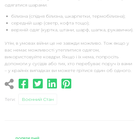
одягатися шарами.
білизна (спідня білизна, шкарпетки, термобілизна);
середній шар (светр, кофта тощо);
верхній одяг (куртка, штани, шарф, шапка, рукавички).
Утім, в умовах війни це не завжди можливо. Тож якщо у
вас немає можливості утеплитися одягом,
використовуйте ковдри. Якщо і їх нема, попросіть
допомоги у сусідів або тих, хто перебуває поруч із вами
– у крайніх випадках ви можете грітися один об одного.
Теги:
Воєнний Стан
ПОПЕРЕДНІЙ