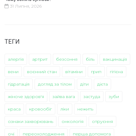
31 Липня, 2026
ТЕГИ
алергія
артрит
безсоння
біль
вакцинація
вени
воєнний стан
вітаміни
грип
гігієна
гідратація
догляд за тілом
діти
дієта
жіноче здоров'я
зайва вага
застуда
зуби
краса
кровообіг
ліки
нежить
ознаки захворювань
онкологія
отруєння
очі
переохолодження
перша допомога