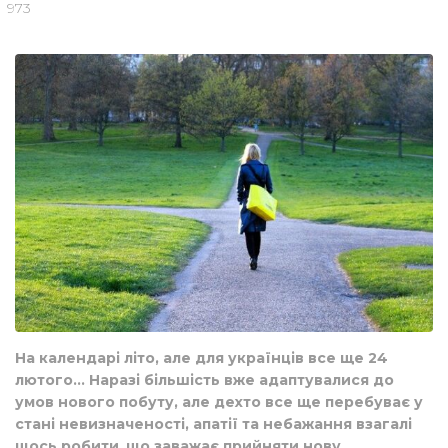
973
На календарі літо, але для українців все ще 24
лютого… Наразі більшість вже адаптувалися до
умов нового побуту, але дехто все ще перебуває у
стані невизначеності, апатії та небажання взагалі
щось робити
,
що заважає прийняти нову