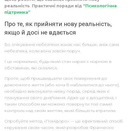
реальність
.
Практичні поради від
“Психологічна
підтримка”
Про те, як прийняти нову реальність,
якщо й досі не вдається
Бо очікування небезпеки жахає нас більше, аніж сама
небезпека, коли вона зовсім поруч.
І це нормально, будь-який стан наразі є нормою в
обставинах, які склалися.
Проте, щоб пришвидшити своє повернення до
довоєнного життя (або хоча б наблизитися до нього),
необхідно виконувати низку порад, серед яких є
планування свого дня/тижня. Адже це є дисципліна, і
таким способом ми можемо повернути той самий
контроль над своїм життям, який більшість втратили.
Спробуйте метод «Помідоро» — це ефективний спосіб
керування своїм часом, який розробив Франческо