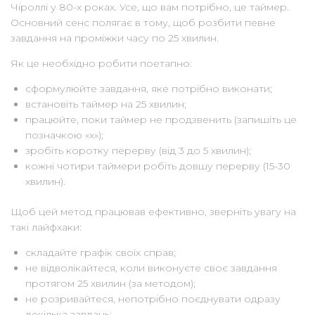
Чіроллі у 80-х роках. Усе, що вам потрібно, це таймер.
Основний сенс полягає в тому, щоб розбити певне
завдання на проміжки часу по 25 хвилин.
Як це необхідно робити поетапно:
сформулюйте завдання, яке потрібно виконати;
встановіть таймер на 25 хвилин;
працюйте, поки таймер не продзвенить (запишіть це
позначкою «x»);
зробіть коротку перерву (від 3 до 5 хвилин);
кожні чотири таймери робіть довшу перерву (15-30
хвилин).
Щоб цей метод працював ефективно, зверніть увагу на
такі лайфхаки:
складайте графік своїх справ;
не відволікайтеся, коли виконуєте своє завдання
протягом 25 хвилин (за методом);
не розривайтеся, непотрібно поєднувати одразу
декілька завдань;