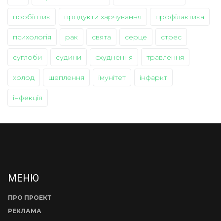
пробіотик
продукти харчування
профілактика
психологія
рак
свята
серце
стрес
суглоби
судини
схуднення
травлення
холод
щеплення
імунітет
інфаркт
інфекція
МЕНЮ
ПРО ПРОЕКТ
РЕКЛАМА