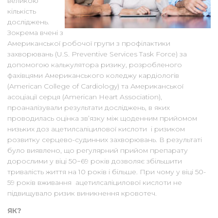
великою
кількість
досліджень.
Зокрема вчені з
Американської робочої групи з профілактики
захворювань (U.S. Preventive Services Task Force) за
допомогою калькулятора ризику, розробленого
фахівцями Американського коледжу кардіологів
(American College of Cardiology) та Американської
асоціації серця (American Heart Association),
проаналізували результати досліджень, в яких
проводилась оцінка зв’язку між щоденним прийомом
низьких доз ацетилсаліцилової кислоти і ризиком
розвитку серцево-судинних захворювань. В результаті
було виявлено, що регулярний прийом препарату
дорослими у віці 50−69 років дозволяє збільшити
тривалість життя на 10 років і більше. При чому у віці 50-
59 років вживання ацетилсаліцилової кислоти не
підвищувало ризик виникнення кровотеч.
ЯК?