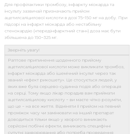
Для профілактики тромбозу, інфаркту міокарда та
інсульту зазвичай призначають прийом
ацетилсаліцилової кислоти в дозі 75−150 мг на добу. При
підозрі на інфаркт міокарда або нестабільну
стенокардію («передінфарктний стан») доза має бути
збільшена до 150−325 мг.
Зверніть увагу!
Раптове припинення щоденного прийому
ацетилсаліцилової кислоти може викликати тромбоз,
інфаркт міокарда або ішемічний інсульт через так
званий «ефект рикошету». Це стосується людей, у
яких вже була серцево-судинна подія або операція
на серці. Тому якщо лікар порадив вам приймати
ацетилсаліцилову кислоту − ви маєте чітко розуміти,
що це − на все життя. Відміняти її прийом на певний
проміжок часу чи замінювати на інший препарат
доводиться тільки якщо у хворого виникають
серйозні побічні ефекти, виникають специфічні
супутні захворювання або потреба проведення