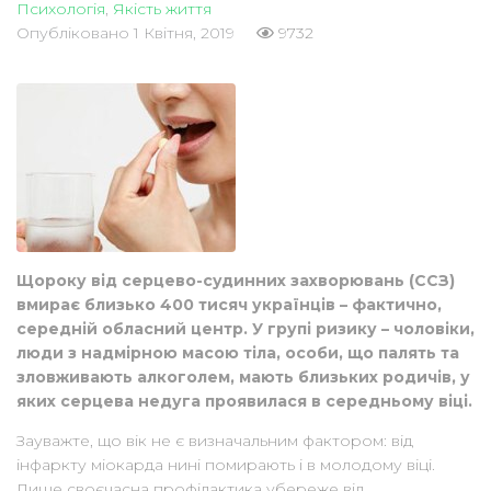
Психологія
,
Якість життя
Опубліковано
1 Квітня, 2019
9732
Щороку від серцево-судинних захворювань (ССЗ)
вмирає близько 400 тисяч українців – фактично,
середній обласний центр. У групі ризику – чоловіки,
люди з надмірною масою тіла, особи, що палять та
зловживають алкоголем, мають близьких родичів, у
яких серцева недуга проявилася в середньому віці.
Зауважте, що вік не є визначальним фактором: від
інфаркту міокарда нині помирають і в молодому віці.
Лише своєчасна профілактика убереже від