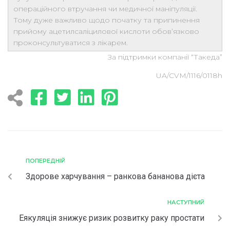
операційного втручання чи медичної маніпуляції.
Тому дуже важливо щодо початку та припинення
прийому ацетилсаліцилової кислоти обов’язково
проконсультуватися з лікарем.
За підтримки компанії “Такеда”
UA/CVM/1116/0118h
ПОПЕРЕДНІЙ
Здорове харчування – ранкова бананова дієта
НАСТУПНИЙ
Еякуляція знижує ризик розвитку раку простати