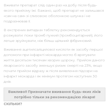
Вживати препарат слід один раз на добу після будь-
якого прийому їжі. Бажано, щоб препарат не залишався
«сам на сам» зі слизовою оболонкою шлунка і не
подразнював її.
В екстрених випадках таблетку рекомендується
розжувати: поки тромб пухкий (тромбоцитарний), його
легше зруйнувати, ніж більш щільний фібриновий.
Вживання ацетилсаліцилової кислоти як засобу першої
допомоги при інфаркті міокарда могло б врятувати
життя десятьом тисячам хворих щороку. Прийом даного
лікарського засобу зменшує ризик смерті на 23%, якщо
почати прийом відразу ж після виявлення підозри на
інфаркт міокарда і як мінімум протягом наступних 30
днів.
Важливо!! Призначати вживання будь-яких ліків
потрібно тільки за рекомендацією лікаря!
СКІЛЬКИ?