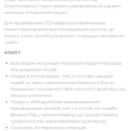
атеросклерозу і таких грізних захворювань, як інфаркт
міокарда та ішемічний інсульт.
Для профілактики ССЗ кардіологи призначають
пожиттєвий прийом ацетилсаліцилової кислоти, що
знижує ризик тромбоутворення і покращує прохідність
судин.
КОМУ?
Всім людям, які раніше перенесли інфаркт міокарда
або ішемічний інсульт.
Людям зі стенокардією: тим, у кого при швидкій
ходьбі та через навантаження з’являється біль за
грудниною стискаючого або пекучого характеру, що
змушує зупинитися.
Людям з облітеруючими захворюваннями
периферичних артерій: тим, у кого під час ходьби
виникає біль у нижніх кінцівках, що змушує людину
зупинитися (так звана переміжна кульгавість).
Пацієнтам, які перенесли операцію