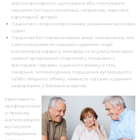
аортокоронарного шунтування або стентування
серцевих (чи іншої локалізації, наприклад, ниркової,
каротидної) артерій.
Пацієнтам з атеросклеротичним ураженням мозкових
судин.
Пацієнтам без перерахованих вище захворювань, але
з високим ризиком серцево-судинних подій
(насамперед інфаркту міокарда та інсульту) внаслідок
наявної артеріальної гіпертензії у поєднанні з
факторами серцево-судинного ризику (стать,
ожиріння, тютюнокуріння, порушення вуглеводного
та/або ліпідного обміну, наявність серцево-судинних
захворювань у близьких родичів).
Ефективність
профілактичног
о прийому
ацетилсаліцило
вої кислоти
підтверджена