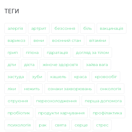
ТЕГИ
алергія
артрит
безсоння
біль
вакцинація
варикоз
вени
воєнний стан
вітаміни
грип
гігієна
гідратація
догляд за тілом
діти
дієта
жіноче здоров'я
зайва вага
застуда
зуби
кашель
краса
кровообіг
ліки
нежить
ознаки захворювань
онкологія
отруєння
переохолодження
перша допомога
пробіотик
продукти харчування
профілактика
психологія
рак
свята
серце
стрес