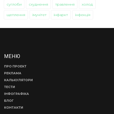
суглоби
схуднення
травлення
холод
щеплення
імунітет
інфаркт
інфекція
МЕНЮ
ПРО ПРОЕКТ
РЕКЛАМА
КАЛЬКУЛЯТОРИ
ТЕСТИ
ІНФОГРАФІКА
БЛОГ
КОНТАКТИ