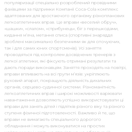
популяризації спеціально розроблений провідними
фахівцями за підтримки Компанії Coca-Cola комплекс
адаптованих для зростаючого організму різнопланових
легкоатлетичних вправ. Це вправи «веселий обруч»,
«шашки», «слалом», «стрибунець», біг з перешкодами,
кидання м’яча, метання списа (спортивні знаряддя
зроблені максимально безпечними як для оточуючих,
так і для самих юних спортсменів). Усі заняття
проводяться під контролем досвідчених тренерів з
легкої атлетики, які фіксують отримані результати та
дають поради виконавцям. Заняття проходять на повітрі,
вправи впливають на всі групи м’язів: укріплюють
руховий апарат, покращують діяльність дихальних
органів, серцево-судинної системи. Різноманітність
легкоатлетичних вправ і широкі можливості варіювати
навантаження дозволяють успішно використовувати ці
вправи для занять дітей і підлітків різного віку та різного
ступеня фізичної підготовленості. Важливо й те, що
вправи не вимагають спеціального дорогого
обладнання і можуть виконуватися на простих