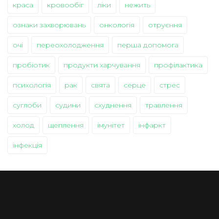
краса
кровообіг
ліки
нежить
ознаки захворювань
онкологія
отруєння
очі
переохолодження
перша допомога
пробіотик
продукти харчування
профілактика
психологія
рак
свята
серце
стрес
суглоби
судини
схуднення
травлення
холод
щеплення
імунітет
інфаркт
інфекція