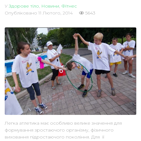
У
Здорове тіло
,
Новини
,
Фітнес
Опубліковано
11 Лютого, 2014
5643
Легка атлетика має особливо велике значення для
формування зростаючого організму, фізичного
виховання підростаючого покоління. Для її