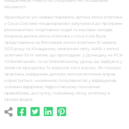
майданчиках і навіть на спеціально не обладнаній
місцевості.
Враховуючи усі названі переваги, дитяча легка атлетика
з Coca-Cola вже неодноразово залучалася до програми
різноманітних спортивних подій та масових заходів.
Зокрема дитяча легка атлетика з Coca-Cola була
представлена на Фестивалі легкої атлетики 15 червня
2013 року та Юнацькому чемпіонаті світу ІААФ з легкої
атлетики 10-14 липня, що проходили у Донецьку на РСК
«Олімпійський», та на Олімпійському уроці, що відбувся у
Києві на Хрещатику 14 вересня того ж року. Як показує
практика, майданчик дитячих легкоатлетичних вправ
користується незмінною популярністю у відвідувачів,
оскільки відкриває підростаючому поколінню
привабливу, доступну, повчальну легку атлетику в
ігровій формі.