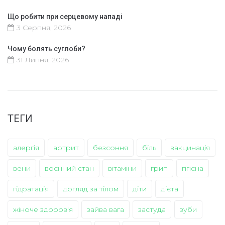
Що робити при серцевому нападі
3 Серпня, 2026
Чому болять суглоби?
31 Липня, 2026
ТЕГИ
алергія
артрит
безсоння
біль
вакцинація
вени
воєнний стан
вітаміни
грип
гігієна
гідратація
догляд за тілом
діти
дієта
жіноче здоров'я
зайва вага
застуда
зуби