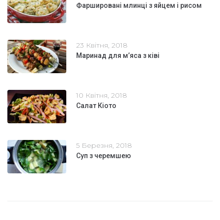
Фаршировані млинці з яйцем і рисом
23 Квітня, 2018
Маринад для м’яса з ківі
10 Квітня, 2018
Салат Кіото
5 Березня, 2018
Суп з черемшею