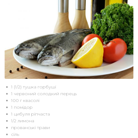
1 (1/2) тушка горбуші
1 червоний солодкий перець
100 г квасолі
1 помідор
1 цибуля ріпчаста
1/2 лимона
прованські трави
сіль