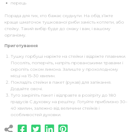
перець
Порада для тих, хто бажає схуднути. На обід з’їжте
краще шматочок тушкованої риби замість котлети, або
стейку. Такий вибір буде до смаку і вам, і вашому
організму.
Приготування
Тушку горбуші наріжте на стейки і відріжте плавники.
Посоліть, поперчіть, натріть прованськими травами і
скропіть соком лимона. Залиште у прохолодному
місці на 15–30 хвилин.
Покладіть стейки в пакет (рукав) для запікання.
Додайте овочі.
Туго закріпіть пакет і відправте в розігріту до 180
градусів С духовку на решітку. Готуйте приблизно 30–
40 хвилин, залежно від величини стейків і
особливостей духовки.