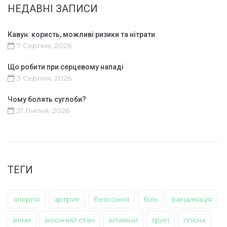
НЕДАВНІ ЗАПИСИ
Кавун: користь, можливі ризики та нітрати
7 Серпня, 2026
Що робити при серцевому нападі
3 Серпня, 2026
Чому болять суглоби?
31 Липня, 2026
ТЕГИ
алергія
артрит
безсоння
біль
вакцинація
вени
воєнний стан
вітаміни
грип
гігієна