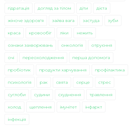
гідратація
догляд за тілом
діти
дієта
жіноче здоров'я
зайва вага
застуда
зуби
краса
кровообіг
ліки
нежить
ознаки захворювань
онкологія
отруєння
очі
переохолодження
перша допомога
пробіотик
продукти харчування
профілактика
психологія
рак
свята
серце
стрес
суглоби
судини
схуднення
травлення
холод
щеплення
імунітет
інфаркт
інфекція